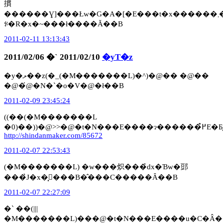
摜
������Ɣ]���Łw�G�A�[�E���t�x������܂��B���Ƃ����
ꂪ�R�x�~���ł����Ă��B
2011-02-11 13:13:43
2011/02/06 �` 2011/02/10
�yT�z
�y�ލ��z(�_(�M�������L)�^)�@�� �@��
�@�́@�N�`�o�V�@�ł��B
2011-02-09 23:45:24
((��(�M�������L
�0)��))�@
http://shindanmaker.com/85672
2011-02-07 22:53:43
(�M�������L) �w���炽���̉ԁx�Ɓw�郖
���̉J�x�͓���B�̂���C�����Ȃ��B
2011-02-07 22:27:09
�` ��(|||