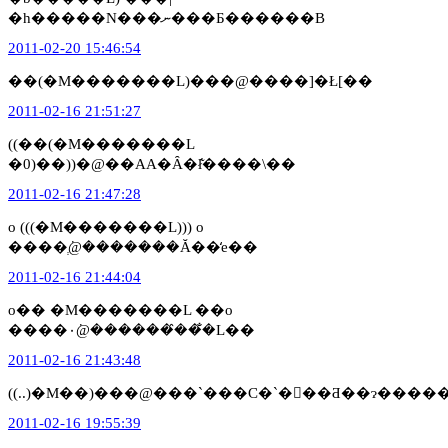
�h�����N���ނ���Ƃ������B
2011-02-20 15:46:54
��(�M�������L)���@����]�Ł[��
2011-02-16 21:51:27
((��(�M�������L
�0)��))�@��AA�Ȃ�ł͂̔����\��
2011-02-16 21:47:28
o (((�M�������L))) o
����ְ݁@�������Ă��̒e��
2011-02-16 21:44:04
o�� �M�������L ��o
����۰݁@�������̂��̐L��
2011-02-16 21:43:48
((..)�M��)���@���`���C�`�􂨓��Ƌ��ɂ�����
2011-02-16 19:55:39