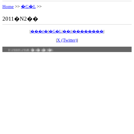
Home
>>
�G�L
>>
2011�N2��
|
���ē�
|
�G�L
|
��i
|
��������
|
|
X (Twitter)
|
© 2009-2026 �z�q�[�b