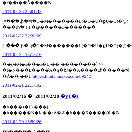
�҂̓��t��Ȃ����B
2011-02-23 22:01:32
(=���փ�=)�G�M�������L(�O�U�քU�O)�@(
���փ� ))))�@�����Ƃ�������
2011-02-22 22:36:09
(=���փ�=)�G�M�������L(�O�U�քU�O)�@
2011-02-22 13:13:16
��(�M�s���s�L)�� ��������` >>
�t�N���E����́A�q�킶��Ȃ����炢�܂����炦
�Ă��܂��B
http://shindanmaker.com/89542
2011-02-21 22:17:02
2011/02/16 �` 2011/02/20
�yT�z
�b���s�L) ���|
�h�����N�łނ��āA�@�ɓ���Ƃ����ԚL�B
2011-02-20 15:50:26
�b�����L) ���|