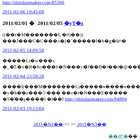
http://shindanmaker.com/85300
2011-02-06 19:45:08
2011/02/01 �` 2011/02/05
�yT�z
((��(�M�������L �0)��))
���J���C�C���o�[�`�����l�b�g�ҋח�
2011-02-05 14:09:58
�����L)�w���x
�_�̋L�x�͎R�ƃo���b�N���y�̉f��B�f��t�
2011-02-04 23:59:28
����I(���M�������L)�����ʁ����ʁ��
�y�ߕ��̔z���𔭕\���܂��z�t�N���E�����
�S�̂��ʂ����l �ł��I
http://shindanmaker.com/84804
2011-02-03 19:13:04
2011�N1��
<< >>
2011�N3��
��ɖ߂�
��