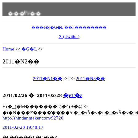
���ߗV��
|
���ē�
|
�G�L
|
��i
|
��������
|
|
X (Twitter)
|
Home
>>
�G�L
>>
2011�N2��
2011�N1��
<< >>
2011�N3��
2011/02/26 �` 2011/02/28
�yT�z
+ (�_(�M�������L)�^) +�@>>
�t�N���E����̓��̒��́ˁu�_�ɂȂ�v�u�_�ɂȂ�v�u
http://shindanmaker.com/92720
2011-02-28 19:48:17
�b�����L�G)��))