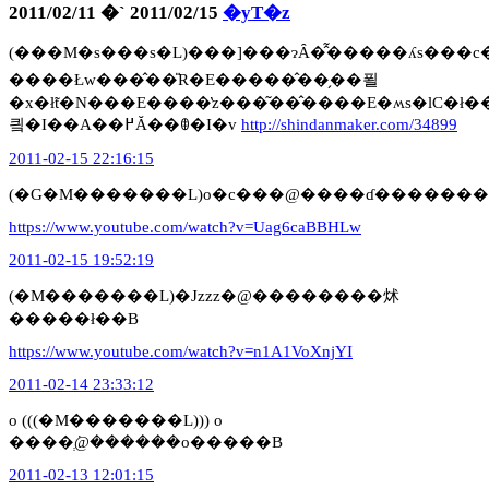
2011/02/11 �` 2011/02/15
�yT�z
(���M�s���s�L)���]���ɂȂ�̂͂�����ʎs���c
����Łw���̂��̎R�E�����̂��̗��푈
�x�ł̃t�N���E����̔z���͂��̂����E�ʍs�lC�ł
킠�I��A��߂Ă��ꂦ�I�v
http://shindanmaker.com/34899
2011-02-15 22:16:15
(�G�M�������L)o�c���@����ɗ������
https://www.youtube.com/watch?v=Uag6caBBHLw
2011-02-15 19:52:19
(�M�������L)�Jzzz�@��������炢
�����ł��B
https://www.youtube.com/watch?v=n1A1VoXnjYI
2011-02-14 23:33:12
o (((�M�������L))) o
����ְ݁@������o�����B
2011-02-13 12:01:15