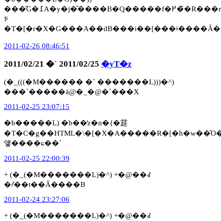
���̋G�߁A�y�j�̑����B�Q�����f�߂��̃R���r�j�́c������I���ԏ
ꂪ
�T�[�r�X�G���A��ԁB���i��[���ǂ����Ȃ�
2011-02-26 08:46:51
2011/02/21 �` 2011/02/25
�yT�z
(�_(((�M������ �` �������L)))�^)
���`�����ā@�_�@�`���X
2011-02-25 23:07:15
�b�����L) �b��̒z�n�{�莛
�T�C�g��HTML�\�[�X�A�����R�[�h�w��̑O
얳����ɕ��`
2011-02-25 22:00:39
+ (�_(�M�������L)�^) +�@��ꂽ
�҂̓��t��Ȃ����B
2011-02-24 23:27:06
+ (�_(�M�������L)�^) +�@��ꂽ