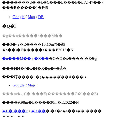
�������񍐏� �k�C���E���k�ŁF2-47�� /
���R�����}�F45
Google
/
Map
/
DB
�Q�l
�g��n�����̃n���M��
��3�{?�E����10.10m?(�劲
�s��)�E�����s���E2013�N
�n���M��
/
�X��
�O�O�s���� �Z�g
���f�[�^�x�[�X�o�^�Ȃ�
���ׂ荇����3�{�����̂��Ă���B
Google
/
Map
���m�؂̃C�`���E(�������̃C�`���E)
����9.98m�E����30m�E2022�N
�C�`���E
/
�X��
�\�a�c�s��s�� ����