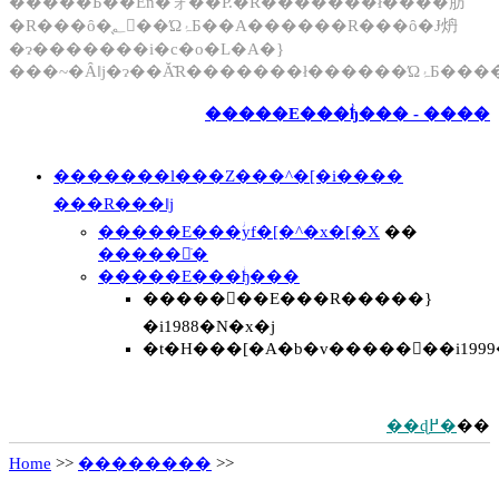
�����Ƃ��Ēn�ォ��P.�R���̍����ł̊����肪
�R���ȏ�̖؂𒲍��ΏۂƂ��A������R���ȏ�Ɉ炿
�ɂ�������i�c�o�L�A�}
���~�Ȃǁj�ɂ��Ă͂R�������ł�����
�����E���ؗђ��� - ����
�������l���Z���^�[�i����
���R���ǁj
�����E���ؗуf�[�^�x�[�X
��
�����𒲂ׂ�
�����E���ؗђ���
�����񍐏��E���R�����}
�i1988�N�x�j
�t�H���[�A�b�v�����񍐏��i1999�
��ɖ߂�
��
Home
>>
��������
>>