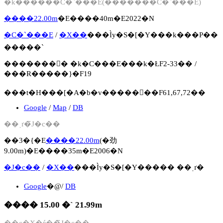
�k������̃C�`���E(�������̃C�`���E)
����22.00m
�E����40m�E2022�N
�C�`���E
/
�X��
���Ìy�S�[�Y���k���P��
�����`
�������񍐏� �k�C���E���k�ŁF2-33�� /
���R�����}�F19
���t�H���[�A�b�v�����񍐏��F61,67,72��
Google
/
Map
/
DB
��ˌґ�̃J�c��
��3�{�E
����22.00m
(�劲
9.00m)�E����35m�E2006�N
�J�c��
/
�X��
���Ìy�S�[�Y����� ��ˌґ�
Google
�@/
DB
���� 15.00 �` 21.99m
��c�X�ѓ��̃J�c��