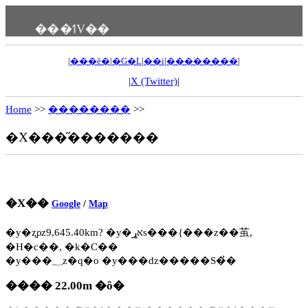
���ߗV��
|
���ē�
|
�G�L
|
��i
|
��������
|
|
X (Twitter)
|
Home
>>
��������
>>
�X���̋�������
�X��
Google
/
Map
�y�ʐρz9,645.40km? �y�אړs���{���z��茧,
�H�c��, �k�C��
�y���؁z�q�o �y���ԁz�����S�̉�
���� 22.00m �ȏ�