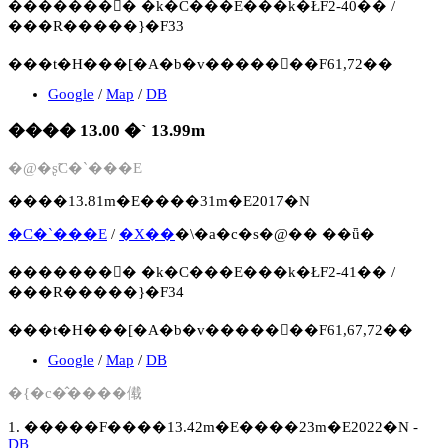
�������񍐏� �k�C���E���k�ŁF2-40�� /
���R�����}�F33
���t�H���[�A�b�v�����񍐏��F61,72��
Google
/
Map
/
DB
���� 13.00 �` 13.99m
�@�ʂ̃C�`���E
����13.81m�E����31m�E2017�N
�C�`���E
/
�X��
�\�a�c�s�@�� ��ǖ�
�������񍐏� �k�C���E���k�ŁF2-41�� /
���R�����}�F34
���t�H���[�A�b�v�����񍐏��F61,67,72��
Google
/
Map
/
DB
�{�c�̂����傤
1. �����F����13.42m�E����23m�E2022�N -
DB