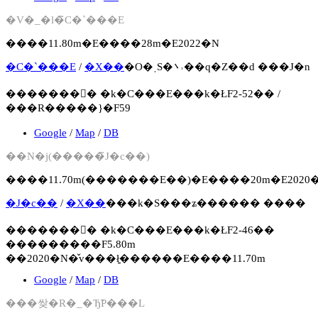
�V�_�l�̃C�`���E
����11.80m�E����28m�E2022�N
�C�`���E
/
�X��
�O�ˌS�܌˒��q�Ζ��d ���J�n
�������񍐏� �k�C���E���k�ŁF2-52�� /
���R�����}�F59
Google
/
Map
/
DB
��N�j(�����̃J�c��)
����11.70m(�������E��)�E����20m�E2020
�J�c��
/
�X��
���k�S���ʑ������ ����
�������񍐏� �k�C���E���k�ŁF2-46��
���������F5.80m
��2020�N�̌v���ł͍������E����11.70m
Google
/
Map
/
DB
���쌎�R�_�Ђ̃P���L