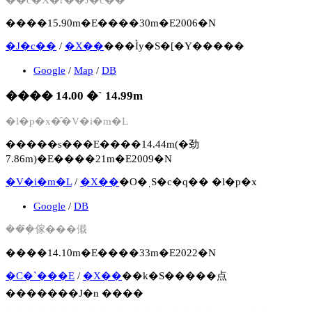
����15.90m�E����30m�E2006�N
�J�c��
/
�X��
���Ìy�S�[�Y�����
Google
/
Map
/
DB
���� 14.00 �` 14.99m
�l�p�x�̑�V�i�m�L
�����s���E����14.44m(�劲
7.86m)�E����21m�E2009�N
�V�i�m�L
/
�X��
�O�ˌS�c�q�� �l�p�x
Google
/
DB
���݂̑傢���傤
����14.10m�E����33m�E2022�N
�C�`���E
/
�X��
��k�S�����点
�������J�n ����