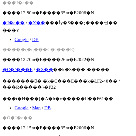
���̃J�c��
����12.80m�E����35m�E2006�N
�J�c��
/
�X��
���Ìy�S���ډ����쌴��
���Y
Google
/
DB
�����(�q���C�`���E)
����12.70m�E����26m�E2022�N
�C�`���E
/
�X��
��k�S���˒�����
�������񍐏� �k�C���E���k�ŁF2-40�� /
���R�����}�F32
���t�H���[�A�b�v�����񍐏��F61��
Google
/
Map
/
DB
�Ö�̃J�c��
����12.15m�E����35m�E2006�N