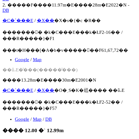
2. �����F����11.97m�E����28m�E2022�N -
DB
�C�`���E
/
�X��
�X�s�{�c �R��
�������񍐏� �k�C���E���k�ŁF2-16�� /
���R�����}�F1
���t�H���[�A�b�v�����񍐏��F61,67,72��
Google
/
Map
��ǖ،E�̑���(�����̑���)
����13.28m�E����30m�E2001�N
�C�`���E
/
�X��
�O�ˌS�K�㒬���� ��ǖ،E
�������񍐏� �k�C���E���k�ŁF2-52�� /
���R�����}�F57
Google
/
Map
/
DB
���� 12.00 �` 12.99m