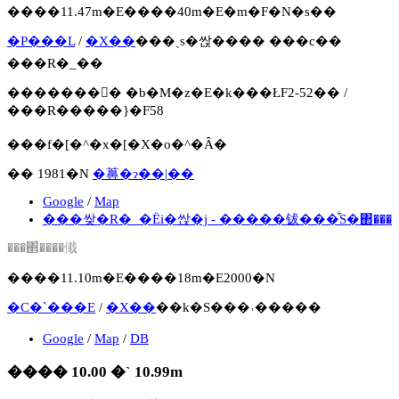
����11.47m�E����40m�E�m�F�N�s��
�P���L
/
�X��
���ˎs�싽���� ���c��
���R�_��
�������񍐏� �b�M�z�E�k���ŁF2-52�� /
���R�����}�F58
���f�[�^�x�[�X�o�^�Ȃ�
�� 1981�N
�䕗�ɂ��|��
Google
/
Map
���쌎�R�_�Ёi�싽�j - �����钹���͋S�΂���
���΂̂����傤
����11.10m�E����18m�E2000�N
�C�`���E
/
�X��
��k�S���˒�����
Google
/
Map
/
DB
���� 10.00 �` 10.99m