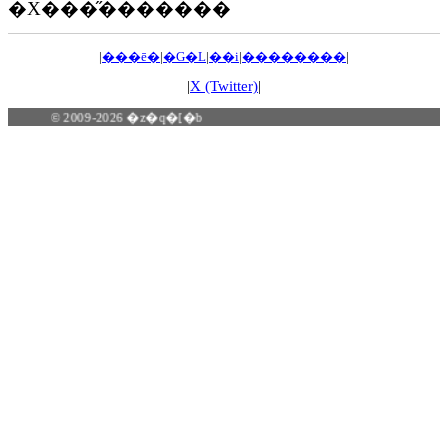
�X���̋�������
|
���ē�
|
�G�L
|
��i
|
��������
|
|
X (Twitter)
|
© 2009-2026 �z�q�[�b