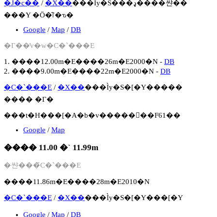
�J�c��
/
�X��
���Ìy�S���ډ����쌴��
���Y �Ö�̑꒓�ԏ�
Google
/
Map
/
DB
�Γ��̕v�w�C�`���E
1. ����12.00m�E����26m�E2000�N -
DB
2. ����9.00m�E����22m�E2000�N -
DB
�C�`���E
/
�X��
���Ìy�S�[�Y�����
���� �Γ�
���t�H���[�A�b�v�����񍐏��F61��
Google
/
Map
���� 11.00 �` 11.99m
�쌴���̃C�`���E
����11.86m�E����28m�E2010�N
�C�`���E
/
�X��
���Ìy�S�[�Y���[�Y
Google
/
Map
/
DB