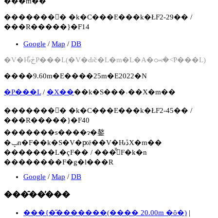
���m��
�������񍐏� �k�C���E���k�ŁF2-29�� /
���R�����}�F14
Google
/
Map
/
DB
�V�Ԋڂ̃P���L(�V�Ԃ̃c�L�m�L�A�ꗢ�˂̃P���L)
����9.60m�E����25m�E2022�N
�P���L
/
�X��
��k�S���˒��X�m��
�������񍐏� �k�C���E���k�ŁF2-45�� /
���R�����}�F40
�������s����ɂ�鏊
�ݒn�F��k�S�V�ԗё��V�ԊڐX�m��
�������L�ҁF�� / ���͂̏󋵁F�k�n
��������F�g�l���R
Google
/
Map
/
DB
���̑��̕���
���{�̋�������(���� 20.00m �ȏ�)
|