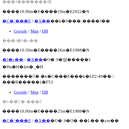
���J���̂����傤
����10.90m�E����18m�E2022�N
�C�`���E
/
�X��
��k�S���˒����J��
Google
/
Map
/
DB
���J�̃J�c��
����10.50m�E����26m�E1988�N
�J�c��
/
�X��
�O�ˌS�암�����J
�Θa�H�ȃm�_�H
�������񍐏� �k�C���E���k�ŁF2-49�� /
���R�����}�F53
Google
/
Map
/
DB
�L��̃C�`���E
����10.00m�E����25m�E1988�N
�C�`���E
/
�X��
�O�ˌS�O�˒��L�� �уm��