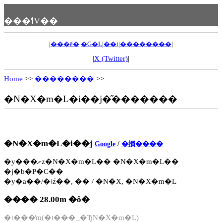
���ߗV��
|
���ē�
|
�G�L
|
��i
|
��������
|
|
X (Twitter)
|
Home
>>
��������
>>
�N�X�m�L�i��j�̋�������
�N�X�m�L�i��j
Google
/
�摜����
�y���ށz�N�X�m�L�� �N�X�m�L��
�j�b�P�C��
�y�a��/�ǂ݁z��, �� / �N�X, �N�X�m�L
���� 28.00m �ȏ�
�t���̓m(�t���_�Ђ̃N�X�m�L)