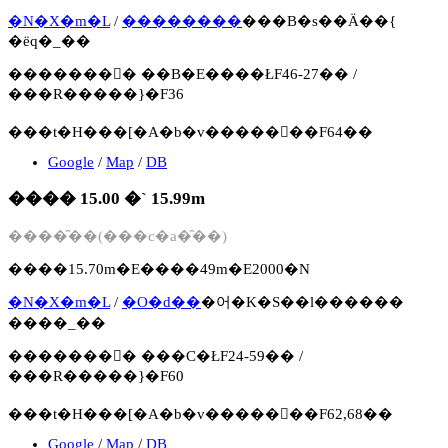
�N�X�m�L
/
��������
���B�s��Ӓ��{
�ёq�_��
�������񍐏� ��B�E����ŁF46-27�� /
���R�����}�F36
���t�H���[�A�b�v�����񍐏��F64��
Google
/
Map
/
DB
���� 15.00 �` 15.99m
����̑��(���c�a�̑��)
����15.70m�E����49m�E2000�N
�N�X�m�L
/
�O�d��
�어�K�S��l������
����_��
�������񍐏� ���C�ŁF24-59�� /
���R�����}�F60
���t�H���[�A�b�v�����񍐏��F62,68��
Google
/
Map
/
DB