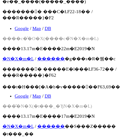
�ɐ��_����(�����_����)
�������񍐏� ���C�ŁF22-18�� /
���R�����}�F2
Google
/
Map
/
DB
����c�̑�O�X(����c�̃N�X�m�L)
����13.17m�E����22m�E2019�N
�N�X�m�L
/
������
�g���s�R�쒬��c
�������񍐏� �����E�l���ŁF36-72�� /
���R�����}�F62
���t�H���[�A�b�v�����񍐏��F63,69��
Google
/
Map
/
DB
���̑�N�X(�t���_�Ђ̃N�X�m�L)
����13.17m�E����17m�E2019�N
�N�X�m�L
/
������
��S���Z�����
�t���_��