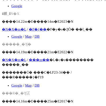
Google
�΂̐_�̃N�X
����14.22m�E����14m�E2023�N
�N�X�m�L
/
�F�{��
�F�y�s�ԒÒ� ��ΐ_��
Google
/
Map
/
DB
�����_�Ђ̓�
����14.19m�E����21m�E2022�N
�N�X�m�L
/
���m��
�L�c�s��������
�����_��
�������񍐏� ���C�ŁF23-34�� /
���R�����}�F19
Google
/
Map
/
DB
���R�_�Ђ̑叾
����14.16m�E����25m�E2017�N