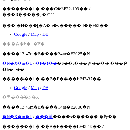
�������񍐏� ���C�ŁF22-109�� /
���R�����}�F111
���t�H���[�A�b�v�����񍐏��F62��
Google
/
Map
/
DB
���숢�h�_�Ђ̓�
����13.47m�E����24m�E2025�N
�N�X�m�L
/
�F�{��
�F��s���쒬���� ���숢
�h�_��
�������񍐏� ��B�E����ŁF43-37��
Google
/
Map
/
DB
�哿���̑�N�X
����13.45m�E����14m�E2000�N
�N�X�m�L
/
���茧
����s������ �哿��
�������񍐏� ��B�E����ŁF42-19�� /