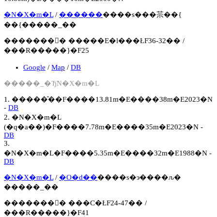
�N�X�m�L
/
������
����s���䒬��{
��{�����_��
�������񍐏� �����E�l���ŁF36-32�� /
���R�����}�F25
Google
/
Map
/
DB
�����_�Ђ̃N�X�m�L
1. �����̑��F����13.81m�E����38m�E2023�N
-
DB
2. �N�X�m�L
(�q�a��)�F����7.78m�E����35m�E2023�N -
DB
3.
�N�X�m�L�F����5.35m�E����32m�E1988�N -
DB
�N�X�m�L
/
�O�d��
����s�э����ԉ�
�����_��
�������񍐏� ���C�ŁF24-47�� /
���R�����}�F41