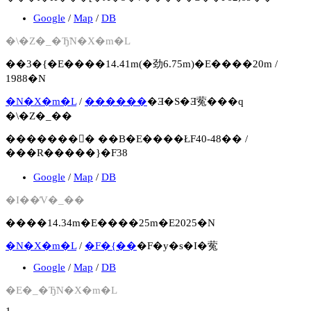
Google
/
Map
/
DB
�\�Z�_�Ђ̃N�X�m�L
��3�{�E����14.41m(�劲6.75m)�E����20m /
1988�N
�N�X�m�L
/
������
�Ǝ�S�Ǝ蒬���q
�\�Z�_��
�������񍐏� ��B�E����ŁF40-48�� /
���R�����}�F38
Google
/
Map
/
DB
�I��̓V�_��
����14.34m�E����25m�E2025�N
�N�X�m�L
/
�F�{��
�F�y�s�I�蒬
Google
/
Map
/
DB
�E�_�Ђ̃N�X�m�L
1.