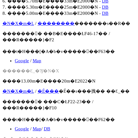
6. ����5.70m�E����33m�E2000�N -
DB
7. ����5.30m�E����25m�E2000�N -
DB
8. ����5.00m�E����33m�E2000�N -
DB
�N�X�m�L
/
��������
�������s��R��
�������񍐏� ��B�E����ŁF46-17�� /
���R�����}�F2
���t�H���[�A�b�v�����񍐏��F63��
Google
/
Map
������Ԑ_�Ђ̑�N�X
����13.00m�E����20m�E2022�N
�N�X�m�L
/
�É���
�É��s���拽�� ��Ԑ_��
�������񍐏� ���C�ŁF22-23�� /
���R�����}�F10
���t�H���[�A�b�v�����񍐏��F62��
Google
/
Map
/
DB