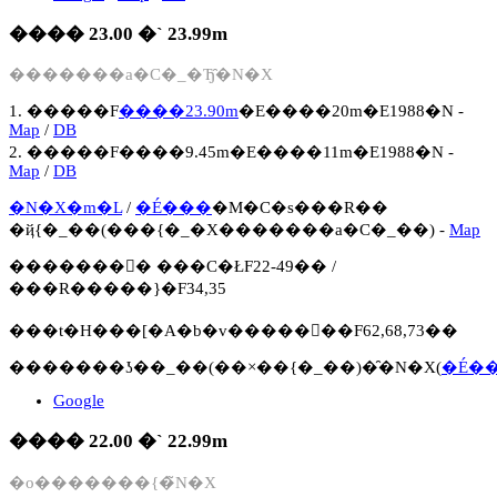
���� 23.00 �` 23.99m
�������a�C�_�Ђ̑�N�X
1. �����F
����23.90m
�E����20m�E1988�N -
Map
/
DB
2. �����F����9.45m�E����11m�E1988�N -
Map
/
DB
�N�X�m�L
/
�É���
�M�C�s���R��
�ҋ{�_��(���{�_�Х�������a�C�_��) -
Map
�������񍐏� ���C�ŁF22-49�� /
���R�����}�F34,35
���t�H���[�A�b�v�����񍐏��F62,68,73��
�������ʖ��_��(��×��{�_��)�̑�N�X(
�É�
Google
���� 22.00 �` 22.99m
�o�������{�̃N�X