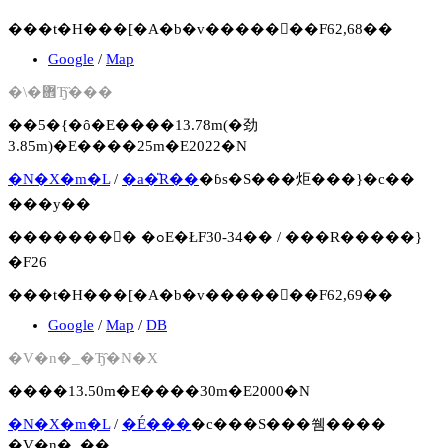
���t�H���[�A�b�v�����񍐏��F62,68��
Google
/
Map
�\�܎Ђ̏���
��5�{�ȏ�E����13.78m(�劲
3.85m)�E����25m�E2022�N
�N�X�m�L
/
�a�̎R��
�ɓs�S���炬���}�c��
���y��
�������񍐏� �ߋE�ŁF30-34�� / ���R�����}
�F26
���t�H���[�A�b�v�����񍐏��F62,69��
Google
/
Map
/
DB
�V�n�_�Ђ̑�N�X
����13.50m�E����30m�E2000�N
�N�X�m�L
/
�É���
�c���S���쒬����
�V�n�_��