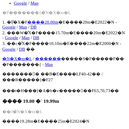
Google
/
Map
�F�������{�̃N�X�m�L
1. �ߊ|�̐X�F
����20.00m
�E����20m�E2022�N -
Google
/
Map
/
DB
2. ���W�̐X�F����15.70m�E����20m�E2022�N
-
Google
/
Map
/
DB
3. ��c�̐X�F����10.10m�E����22m�E2000�N -
Google
/
DB
��
�N�X�m�L
/
������
�����S�F�����F��
�F�������{ -
Map
�������񍐏� ��B�E����ŁF40-42�� /
���R�����}�F27
���t�H���[�A�b�v�����񍐏��F63,70,73��
���� 19.00 �` 19.99m
��J�̃N�X�m�L
����19.28m�E����25m�E2024�N