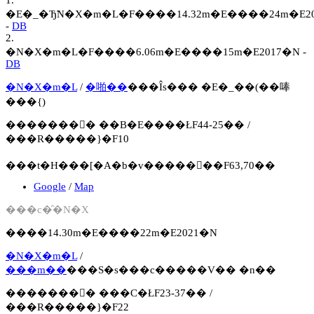
�E�_�Ђ̃N�X�m�L�F����14.32m�E����24m�E2
-
DB
2.
�N�X�m�L�F����6.06m�E����15m�E2017�N -
DB
�N�X�m�L
/
�啪��
���Îs��� �E�_��(��唪
���{)
�������񍐏� ��B�E����ŁF44-25�� /
���R�����}�F10
���t�H���[�A�b�v�����񍐏��F63,70��
Google
/
Map
���c�̑�N�X
����14.30m�E����22m�E2021�N
�N�X�m�L
/
���m��
���S�s���c�����V�� �n��
�������񍐏� ���C�ŁF23-37�� /
���R�����}�F22