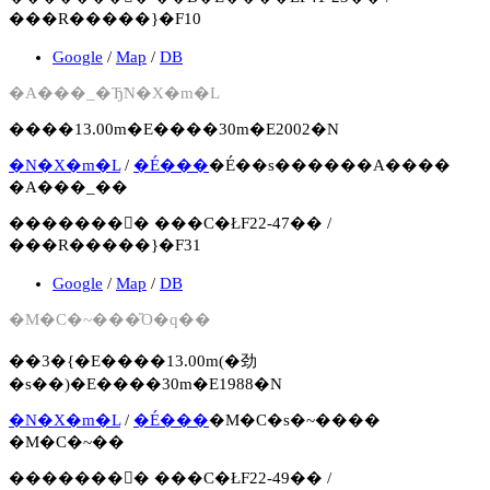
���R�����}�F10
Google
/
Map
/
DB
�A���_�Ђ̃N�X�m�L
����13.00m�E����30m�E2002�N
�N�X�m�L
/
�É���
�É��s������A����
�A���_��
�������񍐏� ���C�ŁF22-47�� /
���R�����}�F31
Google
/
Map
/
DB
�M�C�~���̎O�q��
��3�{�E����13.00m(�劲
�s��)�E����30m�E1988�N
�N�X�m�L
/
�É���
�M�C�s�~����
�M�C�~��
�������񍐏� ���C�ŁF22-49�� /