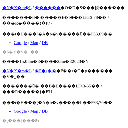
�N�X�m�L
/
������
�O�D�S���݂悵������
�������񍐏� �����E�l���ŁF36-78�� /
���R�����}�F77
���t�H���[�A�b�v�����񍐏��F63,69��
Google
/
Map
/
DB
�S�Y�̓V�_��
����15.08m�E����23m�E2023�N
�N�X�m�L
/
�F�{��
�F��s�O�p������
�V�_��
�������񍐏� ��B�E����ŁF43-35�� /
���R�����}�F31
���t�H���[�A�b�v�����񍐏��F63,70��
Google
/
Map
/
DB
�ˍ�̑��(���ꌧ)