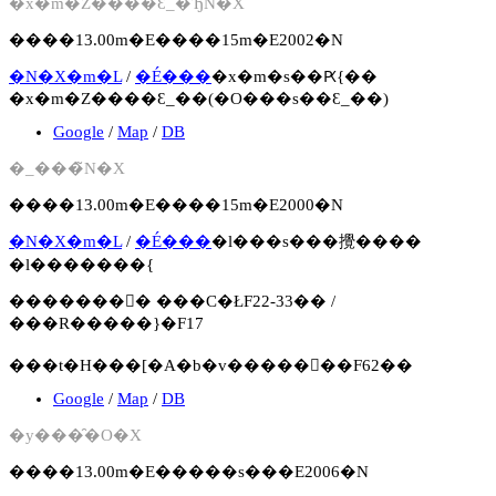
�x�m�Z����Ԑ_�Ђ̃N�X
����13.00m�E����15m�E2002�N
�N�X�m�L
/
�É���
�x�m�s��Ԗ{��
�x�m�Z����Ԑ_��(�O���s��Ԑ_��)
Google
/
Map
/
DB
�_���̃N�X
����13.00m�E����15m�E2000�N
�N�X�m�L
/
�É���
�l���s���攪����
�l�������{
�������񍐏� ���C�ŁF22-33�� /
���R�����}�F17
���t�H���[�A�b�v�����񍐏��F62��
Google
/
Map
/
DB
�y���̑�O�X
����13.00m�E�����s���E2006�N