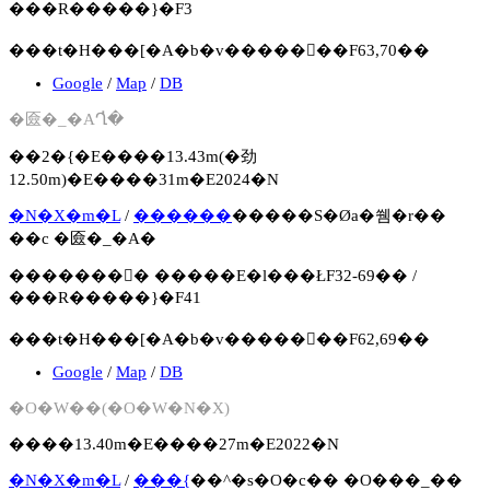
���R�����}�F3
���t�H���[�A�b�v�����񍐏��F63,70��
Google
/
Map
/
DB
�匳�_�АՂ̓�
��2�{�E����13.43m(�劲
12.50m)�E����31m�E2024�N
�N�X�m�L
/
������
�����S�Øa�쒬�r��
��c �匳�_�А�
�������񍐏� �����E�l���ŁF32-69�� /
���R�����}�F41
���t�H���[�A�b�v�����񍐏��F62,69��
Google
/
Map
/
DB
�O�W��(�O�W�N�X)
����13.40m�E����27m�E2022�N
�N�X�m�L
/
���{
��^�s�O�c�� �O���_��