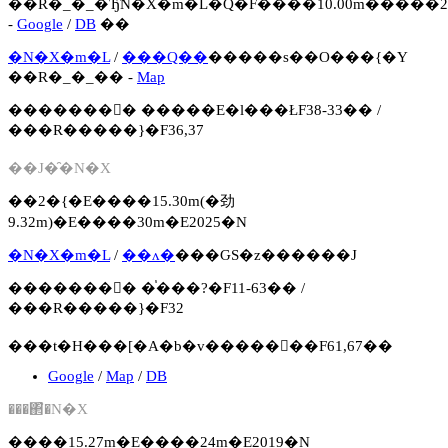
��R�_�_�Ђ̃N�X�m�L�Q�F����10.00m�����2
-
Google
/
DB
��
�N�X�m�L
/
���Q��
�����s��O���{�Y
��R�_�_�� -
Map
�������񍐏� �����E�l���ŁF38-33�� /
���R�����}�F36,37
��J�̑�N�X
��2�{�E����15.30m(�劲
9.32m)�E����30m�E2025�N
�N�X�m�L
/
��ʌ�
���ԌS�z������J
�������񍐏� �֓���?�F11-63�� /
���R�����}�F32
���t�H���[�A�b�v�����񍐏��F61,67��
Google
/
Map
/
DB
���΂̑�N�X
����15.27m�E����24m�E2019�N