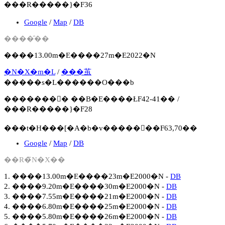
���R�����}�F36
Google
/
Map
/
DB
����̑��
����13.00m�E����27m�E2022�N
�N�X�m�L
/
���茧
�����s�L������O���b
�������񍐏� ��B�E����ŁF42-41�� /
���R�����}�F28
���t�H���[�A�b�v�����񍐏��F63,70��
Google
/
Map
/
DB
��R�̃N�X��
1. ����13.00m�E����23m�E2000�N -
DB
2. ����9.20m�E����30m�E2000�N -
DB
3. ����7.55m�E����21m�E2000�N -
DB
4. ����6.80m�E����25m�E2000�N -
DB
5. ����5.80m�E����26m�E2000�N -
DB