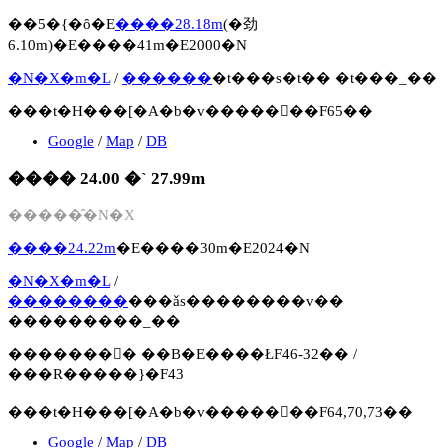
��5�{�ȏ�E
����28.18m
(�劲
6.10m)�E����41m�E2000�N
�N�X�m�L
/
������
�t���s�t�� �t���_��
���t�H���[�A�b�v�����񍐏��F65��
Google
/
Map
/
DB
���� 24.00 �` 27.99m
�����̑�N�X
����24.22m
�E����30m�E2024�N
�N�X�m�L
/
��������
���ǎs��������v��
���������_��
�������񍐏� ��B�E����ŁF46-32�� /
���R�����}�F43
���t�H���[�A�b�v�����񍐏��F64,70,73��
Google
/
Map
/
DB