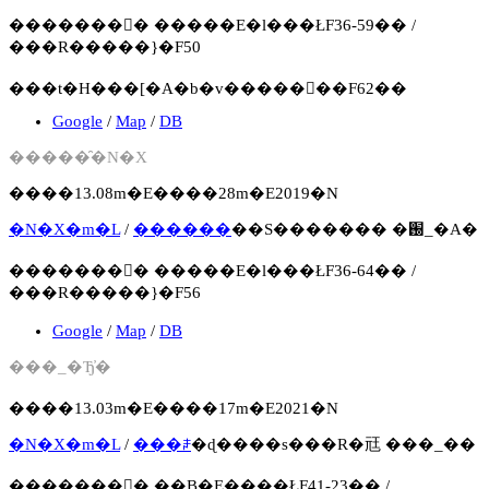
�������񍐏� �����E�l���ŁF36-59�� /
���R�����}�F50
���t�H���[�A�b�v�����񍐏��F62��
Google
/
Map
/
DB
�����̑�N�X
����13.08m�E����28m�E2019�N
�N�X�m�L
/
������
��S������� �֐_�А�
�������񍐏� �����E�l���ŁF36-64�� /
���R�����}�F56
Google
/
Map
/
DB
���_�Ђ̓�
����13.03m�E����17m�E2021�N
�N�X�m�L
/
���ꌧ
�ɖ����s���R�㒬 ���_��
�������񍐏� ��B�E����ŁF41-23�� /