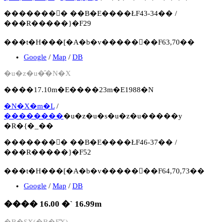
�������񍐏� ��B�E����ŁF43-34�� /
���R�����}�F29
���t�H���[�A�b�v�����񍐏��F63,70��
Google
/
Map
/
DB
�u�z�u�̑�N�X
����17.10m�E����23m�E1988�N
�N�X�m�L
/
��������
�u�z�u�s�u�z�u�����y
�R�{�_��
�������񍐏� ��B�E����ŁF46-37�� /
���R�����}�F52
���t�H���[�A�b�v�����񍐏��F64,70,73��
Google
/
Map
/
DB
���� 16.00 �` 16.99m