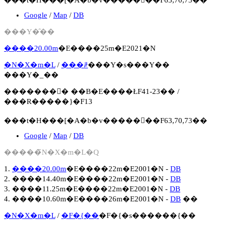
Google
/
Map
/
DB
���Y�̑��
����20.00m
�E����25m�E2021�N
�N�X�m�L
/
���ꌧ
���Y�s���Y��
���Y�_��
�������񍐏� ��B�E����ŁF41-23�� /
���R�����}�F13
���t�H���[�A�b�v�����񍐏��F63,70,73��
Google
/
Map
/
DB
�����̃N�X�m�L�Q
1.
����20.00m
�E����22m�E2001�N -
DB
2. ����14.40m�E����22m�E2001�N -
DB
3. ����11.25m�E����22m�E2001�N -
DB
4. ����10.60m�E����26m�E2001�N -
DB
��
�N�X�m�L
/
�F�{��
�F�{�s������{��