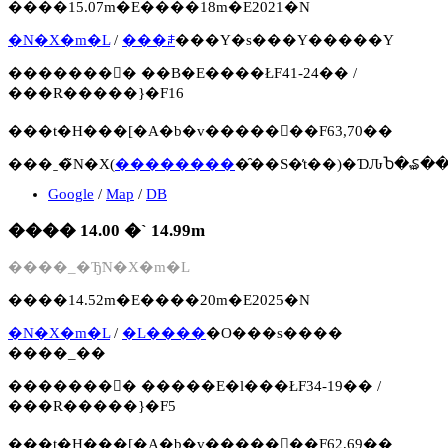
����15.07m�E����18m�E2021�N
�N�X�m�L
/
���ꌧ
���Y�s���Y�����Y
�������񍐏� ��B�E����ŁF41-24�� /
���R�����}�F16
���t�H���[�A�b�v�����񍐏��F63,70��
���ˍ�̃N�X(
��������
�̑��S�̕t��)�ƊԈႦ�₷�
Google
/
Map
/
DB
���� 14.00 �` 14.99m
����_�Ђ̃N�X�m�L
����14.52m�E����20m�E2025�N
�N�X�m�L
/
�L����
�O���s����
����_��
�������񍐏� �����E�l���ŁF34-19�� /
���R�����}�F5
���t�H���[�A�b�v�����񍐏��F62,69��