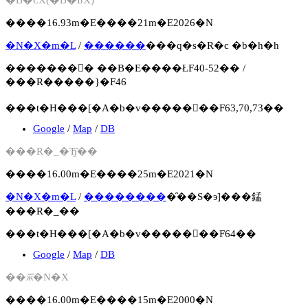
�B�ƐX(�B�Ƃ̐X)
����16.93m�E����21m�E2026�N
�N�X�m�L
/
������
���q�s�R�c �b�h�h
�������񍐏� ��B�E����ŁF40-52�� /
���R�����}�F46
���t�H���[�A�b�v�����񍐏��F63,70,73��
Google
/
Map
/
DB
���R�_�Ђ̑��
����16.00m�E����25m�E2021�N
�N�X�m�L
/
��������
�̑��S�э]���錳
���R�_��
���t�H���[�A�b�v�����񍐏��F64��
Google
/
Map
/
DB
��ӂ̑�N�X
����16.00m�E����15m�E2000�N