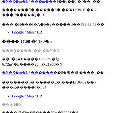
�N�X�m�L
/
���m��
�{��s��J �{��_��
�������񍐏� �����E�l���ŁF39-19�� /
���R�����}�F12
���t�H���[�A�b�v�����񍐏��F63,69,73��
Google
/
Map
/
DB
���� 17.00 �` 18.99m
���̋{(����_��)�̑�N�X
��3�{�E����17.66m(�劲
6.72m)�E����25m�E1988�N
�N�X�m�L
/
������
��S�쒬�厛 ����_��
�������񍐏� �����E�l���ŁF36-62�� /
���R�����}�F54
Google
/
Map
/
DB
��ẪN�X
����17.63m�E����20m�E2021�N