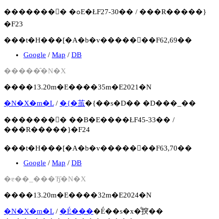
�������񍐏� �ߋE�ŁF27-30�� / ���R�����}
�F23
���t�H���[�A�b�v�����񍐏��F62,69��
Google
/
Map
/
DB
�����̑�N�X
����13.20m�E����35m�E2021�N
�N�X�m�L
/
�{�茧
�{��s�D�� �D���_��
�������񍐏� ��B�E����ŁF45-33�� /
���R�����}�F24
���t�H���[�A�b�v�����񍐏��F63,70��
Google
/
Map
/
DB
�ɐ��_���Ђ̑�N�X
����13.20m�E����32m�E2024�N
�N�X�m�L
/
�É���
�É��s�x�͋揬��