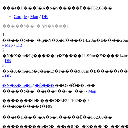
���t�H���[�A�b�v�����񍐏��F62,68��
Google
/
Map
/
DB
�����ʖ��_�Ђ̃N�X�m�L
1.
�����ʖ��_�Ђ̑�N�X�F����14.28m�E����26m
-
Map
/
DB
2.
�N�X�m�L(�����e)�F����11.90m�E����14m�
-
DB
3.
�N�X�m�L(�q�a�E)�F����9.01m�E�����s��
-
DB
�N�X�m�L
/
�É���
��ΌS�͒Ò��c��
�����ʖ��_��(��×��{�_��) -
Map
�������񍐏� ���C�ŁF22-102�� /
���R�����}�F99
���t�H���[�A�b�v�����񍐏��F62,68��
���������a�C�_��(�ҋ{�_�Х���{�_��)�̑�