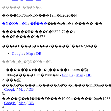
�����_�Ђ̑�N�X
����15.70m�E����19m�E2020�N
�N�X�m�L
/
�É���
�ɓ��s�n�꒬ �����_��
�������񍐏� ���C�ŁF22-72�� /
���R�����}�F53
���t�H���[�A�b�v�����񍐏��F62,68��
Google
/
Map
/
DB
��R�_�_�Ђ̃N�X�m�L
1. �����̌��F��2�{�����15.50m(�劲
11.00m)�����10m�1988�N -
Google
/
Map
/
DB
2. ���疽
���A�̓�(���m�����A�̓�)�F����11.00m���
-
Google
/
Map
/
DB
3.
�\���@�t�J��̓�F����10.00m�����10m�198
-
Google
/
Map
/
DB
4.