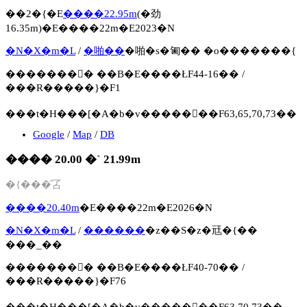
��2�{�E
����22.95m
(�劲
16.35m)�E����22m�E2023�N
�N�X�m�L
/
�啪��
�啪�s�㔪�� �o�������{
�������񍐏� ��B�E����ŁF44-16�� /
���R�����}�F1
���t�H���[�A�b�v�����񍐏��F63,65,70,73��
Google
/
Map
/
DB
���� 20.00 �` 21.99m
�{���̑叾
����20.40m
�E����22m�E2026�N
�N�X�m�L
/
������
�z��S�z�㒬�{��
���_��
�������񍐏� ��B�E����ŁF40-70�� /
���R�����}�F76
���t�H���[�A�b�v�����񍐏��F63,70,73��