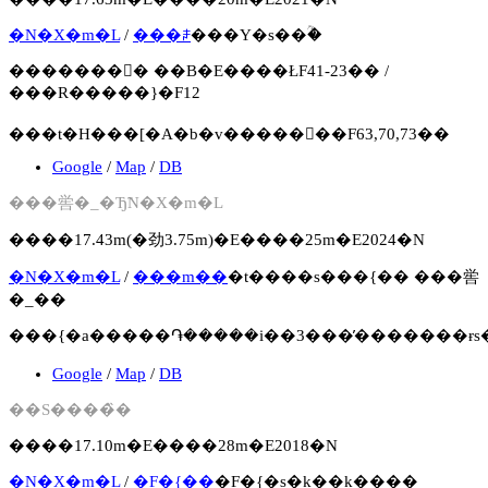
�N�X�m�L
/
���ꌧ
���Y�s��ؒ�
�������񍐏� ��B�E����ŁF41-23�� /
���R�����}�F12
���t�H���[�A�b�v�����񍐏��F63,70,73��
Google
/
Map
/
DB
���喾�_�Ђ̃N�X�m�L
����17.43m(�劲3.75m)�E����25m�E2024�N
�N�X�m�L
/
���m��
�t����s���{�� ���喾
�_��
���{�a�����֏�����i��3���̕�������ɍs��
Google
/
Map
/
DB
��S����̏�
����17.10m�E����28m�E2018�N
�N�X�m�L
/
�F�{��
�F�{�s�k��k����