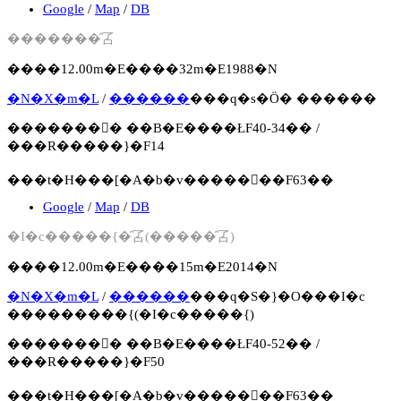
Google
/
Map
/
DB
�������̑叾
����12.00m�E����32m�E1988�N
�N�X�m�L
/
������
���q�s�Ö� ������
�������񍐏� ��B�E����ŁF40-34�� /
���R�����}�F14
���t�H���[�A�b�v�����񍐏��F63��
Google
/
Map
/
DB
�I�c�����{�̑叾(�����̑叾)
����12.00m�E����15m�E2014�N
�N�X�m�L
/
������
���q�S�}�O���I�c
���������{(�I�c�����{)
�������񍐏� ��B�E����ŁF40-52�� /
���R�����}�F50
���t�H���[�A�b�v�����񍐏��F63��