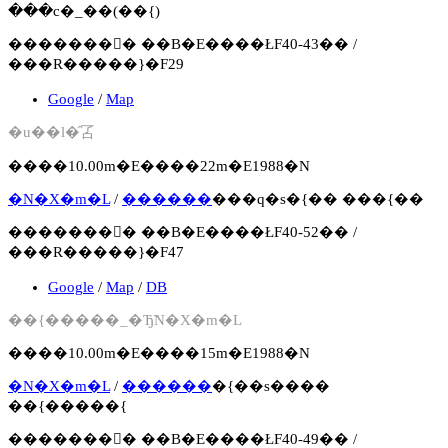
���c�_��(��{)
�������񍐏� ��B�E����ŁF40-43�� /
���R�����}�F29
Google
/
Map
�u��l�̑叾
����10.00m�E����22m�E1988�N
�N�X�m�L
/
������
���q�s�{�� ���{��
�������񍐏� ��B�E����ŁF40-52�� /
���R�����}�F47
Google
/
Map
/
DB
��{�����_�Ђ̃N�X�m�L
����10.00m�E����15m�E1988�N
�N�X�m�L
/
������
�{��s����
��{�����{
�������񍐏� ��B�E����ŁF40-49�� /