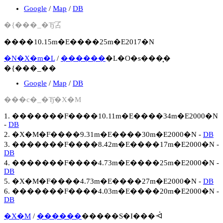
Google
/
Map
/
DB
�{���_�Ђ̑叾
����10.15m�E����25m�E2017�N
�N�X�m�L
/
������
�L�O�s���͓�
�{���_��
Google
/
Map
/
DB
���c�_�Ђ̑�X�M
1. �������F����10.11m�E����34m�E2000�N
-
DB
2. �X�M�F����9.31m�E����30m�E2000�N -
DB
3. �������F����8.42m�E����17m�E2000�N -
DB
4. �������F����4.73m�E����25m�E2000�N -
DB
5. �X�M�F����4.73m�E����27m�E2000�N -
DB
6. �������F����4.03m�E����20m�E2000�N -
DB
�X�M
/
������
�����S�I���ᐙ