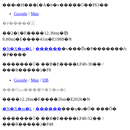
���t�H���[�A�b�v�����񍐏��F63��
Google
/
Map
�P�����̑叾
��2�{�E����12.30m(�劲
9.00m)�E����41m�E1988�N
�N�X�m�L
/
������
�v���Ďs�P�������ѓc
�P����
�������񍐏� ��B�E����ŁF40-30�� /
���R�����}�F8
Google
/
Map
/
DB
���Öъω����̃N�X�m�L
����12.26m�E����26m�E2026�N
�N�X�m�L
/
������
���q�s�Ö� ���Ö�
�������񍐏� ��B�E����ŁF40-52�� /
���R�����}�F48