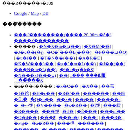
���R�����}�F39
Google
/
Map
/
DB
���̑��̕���
���{�̋�������(���� 20.00m �ȏ�)
|
����ꂽ��������
����� :
�N�X�m�L(��)
|
�X�M(��)
|
�J�c��(�j)
|
�C�`���E(���)
|
�P���L(�O)
|
�u�i��
|
�T�N��(��)
|
�A�R�E
|
�K�W���}��
|
�g�`�m�L(��)
|
�J��(��)
|
���N�m�L(��)
|
�\�e�c(�h�S)
|
�N���x(���w)
|
|
��޷,�ެ���,���߸
���̑��̖؁X
�s���{���� :
�k�C��
|
�X��
|
��茧
|
�{�錧
|
�H�c��
|
�R�`��
|
������
|
��錧
|
�Ȗ،�
|
�Q�n��
|
��ʌ�
|
��t��
|
�����s
|
�_�ސ쌧
|
�V����
|
�x�R��
|
�ΐ쌧
|
���䌧
|
�R����
|
���쌧
|
�򕌌�
|
�É���
|
���m��
|
�O�d��
|
���ꌧ
|
���s�{
|
���{
|
���Ɍ�
|
�ޗǌ�
|
�a�̎R��
|
���挧
|
������
|
���R��
|
�L����
|
�R����
|
������
|