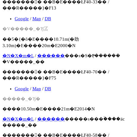
�������񍐏� ��B�E����ŁF40-33�� /
���R�����}�F13
Google
/
Map
/
DB
�V�����_�Ђ̑叾
��5�{�ȏ�E����10.71m(�劲
3.10m)�E����20m�E2000�N
�N�X�m�L
/
������
���s�S�݂₱������
�V�����_��
�������񍐏� ��B�E����ŁF40-70�� /
���R�����}�F75
Google
/
Map
/
DB
�����_�Ђ̓�
����10.50m�E����21m�E2014�N
�N�X�m�L
/
������
�����s���ؒ����ӓc
�����_��
�������񍐏� ��B�E����ŁF40-58�� /