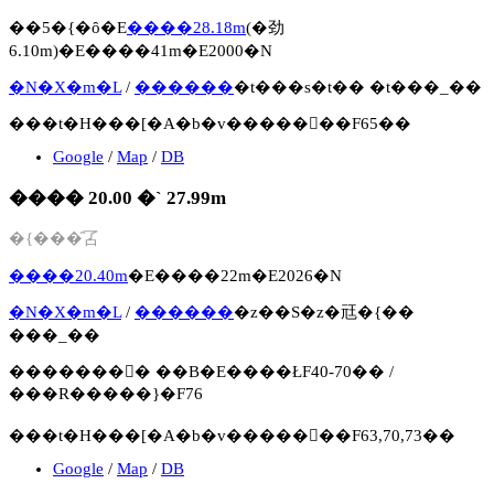
��5�{�ȏ�E
����28.18m
(�劲
6.10m)�E����41m�E2000�N
�N�X�m�L
/
������
�t���s�t�� �t���_��
���t�H���[�A�b�v�����񍐏��F65��
Google
/
Map
/
DB
���� 20.00 �` 27.99m
�{���̑叾
����20.40m
�E����22m�E2026�N
�N�X�m�L
/
������
�z��S�z�㒬�{��
���_��
�������񍐏� ��B�E����ŁF40-70�� /
���R�����}�F76
���t�H���[�A�b�v�����񍐏��F63,70,73��
Google
/
Map
/
DB