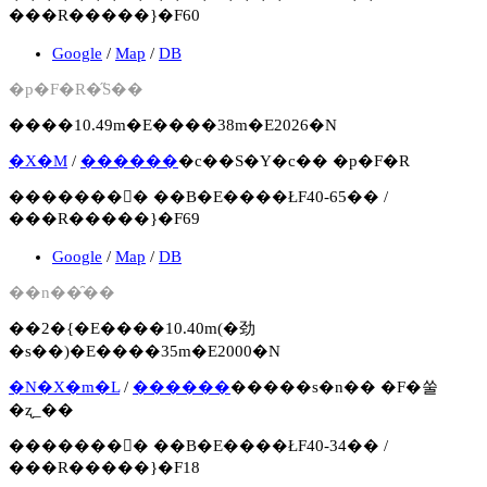
���R�����}�F60
Google
/
Map
/
DB
�p�F�R�̋S��
����10.49m�E����38m�E2026�N
�X�M
/
������
�c��S�Y�c�� �p�F�R
�������񍐏� ��B�E����ŁF40-65�� /
���R�����}�F69
Google
/
Map
/
DB
��n��̑��
��2�{�E����10.40m(�劲
�s��)�E����35m�E2000�N
�N�X�m�L
/
������
�����s�n�� �F�쑬
�ʐ_��
�������񍐏� ��B�E����ŁF40-34�� /
���R�����}�F18