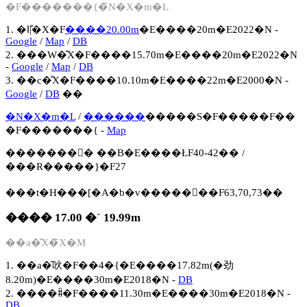
�F�������{�̃N�X�m�L
1. �ߊ|�̐X�F
����20.00m
�E����20m�E2022�N -
Google
/
Map
/
DB
2. ���W�̐X�F����15.70m�E����20m�E2022�N
-
Google
/
Map
/
DB
3. ��c�̐X�F����10.10m�E����22m�E2000�N -
Google
/
DB
��
�N�X�m�L
/
������
�����S�F�����F��
�F�������{ -
Map
�������񍐏� ��B�E����ŁF40-42�� /
���R�����}�F27
���t�H���[�A�b�v�����񍐏��F63,70,73��
���� 17.00 �` 19.99m
��a�̐X�̃X�M
1. ��a�̑吙�F��4�{�E����17.82m(�劲
8.20m)�E����30m�E2018�N -
DB
2. ����ꐙ�F����11.30m�E����30m�E2018�N -
DB