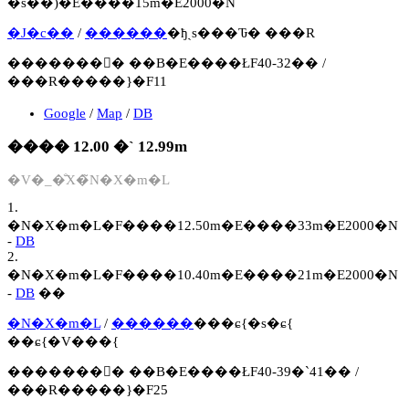
�s��)�E����15m�E2000�N
�J�c��
/
������
�ђˎs���Ԏ� ���R
�������񍐏� ��B�E����ŁF40-32�� /
���R�����}�F11
Google
/
Map
/
DB
���� 12.00 �` 12.99m
�V�_�̐X�̃N�X�m�L
1.
�N�X�m�L�F����12.50m�E����33m�E2000�N
-
DB
2.
�N�X�m�L�F����10.40m�E����21m�E2000�N
-
DB
��
�N�X�m�L
/
������
���ɕ{�s�ɕ{
��ɕ{�V���{
�������񍐏� ��B�E����ŁF40-39�`41�� /
���R�����}�F25