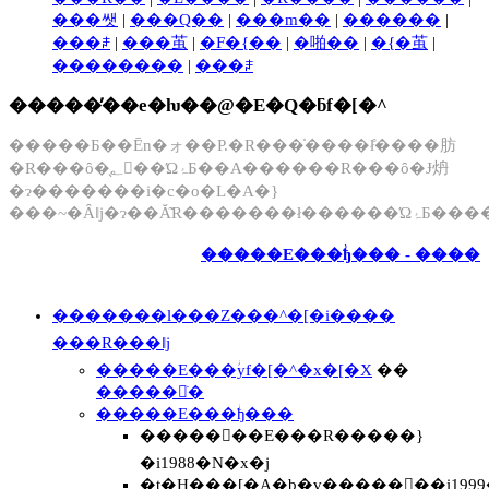
���쌧
|
���Q��
|
���m��
|
������
|
���ꌧ
|
���茧
|
�F�{��
|
�啪��
|
�{�茧
|
��������
|
���ꌧ
�����̓��e�ƕ��@�E�Q�ƃf�[�^
�����Ƃ��Ēn�ォ��P.�R���̍����ł̊����肪
�R���ȏ�̖؂𒲍��ΏۂƂ��A������R���ȏ�Ɉ炿
�ɂ�������i�c�o�L�A�}
���~�Ȃǁj�ɂ��Ă͂R�������ł�����
�����E���ؗђ��� - ����
�������l���Z���^�[�i����
���R���ǁj
�����E���ؗуf�[�^�x�[�X
��
�����𒲂ׂ�
�����E���ؗђ���
�����񍐏��E���R�����}
�i1988�N�x�j
�t�H���[�A�b�v�����񍐏��i1999�