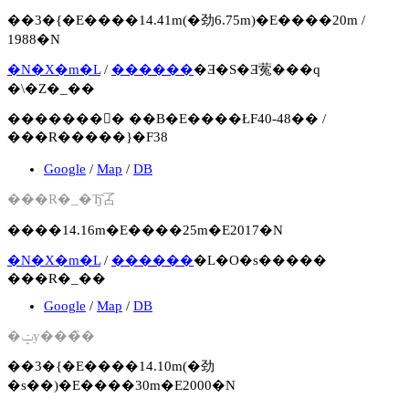
��3�{�E����14.41m(�劲6.75m)�E����20m /
1988�N
�N�X�m�L
/
������
�Ǝ�S�Ǝ蒬���q
�\�Z�_��
�������񍐏� ��B�E����ŁF40-48�� /
���R�����}�F38
Google
/
Map
/
DB
���R�_�Ђ̑叾
����14.16m�E����25m�E2017�N
�N�X�m�L
/
������
�L�O�s�����
���R�_��
Google
/
Map
/
DB
�ݓy���̏�
��3�{�E����14.10m(�劲
�s��)�E����30m�E2000�N