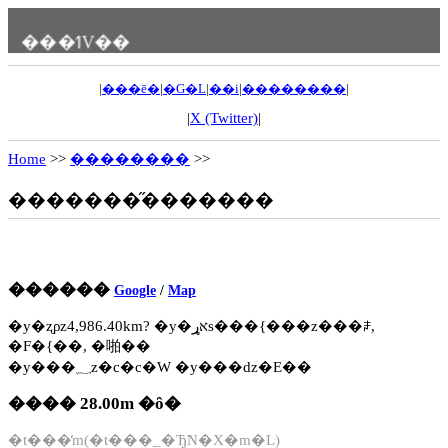
���ߗV��
|
���ē�
|
�G�L
|
��i
|
��������
|
|
X (Twitter)
|
Home
>>
��������
>>
�������̋�������
������
Google
/
Map
�y�ʐρz4,986.40km? �y�אړs���{���z���ꌧ,
�F�{��, �啪��
�y���؁z�c�c�W �y���ԁz�E��
���� 28.00m �ȏ�
�t���̓m(�t���_�Ђ̃N�X�m�L)