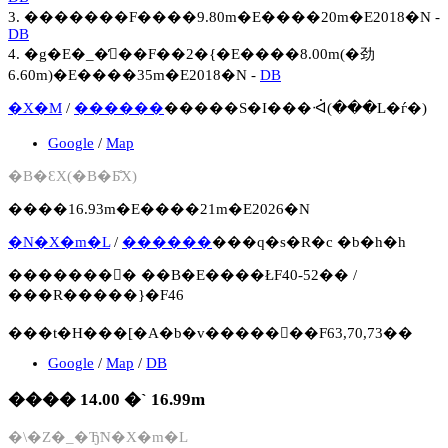
3. �������F����9.80m�E����20m�E2018�N -
DB
4. �g�E�_�̓񖔐��F��2�{�E����8.00m(�劲
6.60m)�E����35m�E2018�N -
DB
�X�M
/
������
�����S�I���ᐙ(���L�ѓ�)
Google
/
Map
�B�ƐX(�B�Ƃ̐X)
����16.93m�E����21m�E2026�N
�N�X�m�L
/
������
���q�s�R�c �b�h�h
�������񍐏� ��B�E����ŁF40-52�� /
���R�����}�F46
���t�H���[�A�b�v�����񍐏��F63,70,73��
Google
/
Map
/
DB
���� 14.00 �` 16.99m
�\�Z�_�Ђ̃N�X�m�L