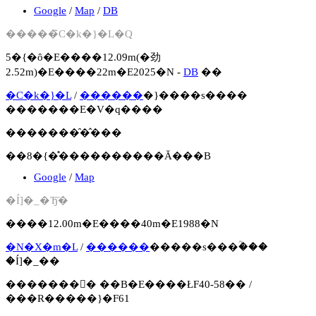
Google
/
Map
/
DB
�����̃C�k�}�L�Q
5�{�ȏ�E����12.09m(�劲
2.52m)�E����22m�E2025�N -
DB
��
�C�k�}�L
/
������
�}����s����
�������E�V�q����
�������̑�̂���
��8�{�̊����������Ă���B
Google
/
Map
�Í]�_�Ђ̏�
����12.00m�E����40m�E1988�N
�N�X�m�L
/
������
�����s���ؒ���
�Í]�_��
�������񍐏� ��B�E����ŁF40-58�� /
���R�����}�F61