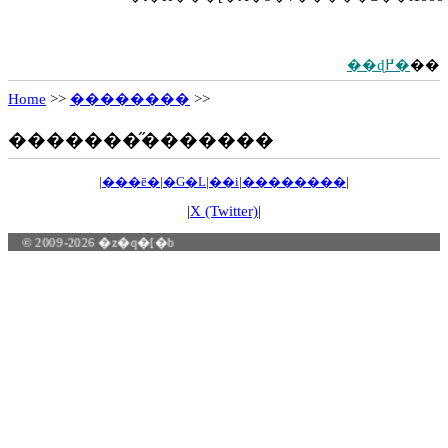
��ɖ߂�
��
Home
>>
��������
>>
�������̋�������
|
���ē�
|
�G�L
|
��i
|
��������
|
|
X (Twitter)
|
© 2009-2026 �z�q�[�b