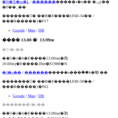
�N�X�m�L
/
������
�����s�n�� �ݓy��
�F��_��
�������񍐏� ��B�E����ŁF40-34�� /
���R�����}�F17
Google
/
Map
/
DB
���� 13.00 �` 13.99m
�󎺂̃J�c��
��5�{�ȏ�E����13.00m(�劲
10.00m)�E����28m�E1988�N
�J�c��
/
������
�����s���ؒ��k�啣 ��
�������񍐏� ��B�E����ŁF40-58�� /
���R�����}�F62
Google
/
Map
/
DB
�������̃J�c��
��5�{�ȏ�E����13.00m(�劲