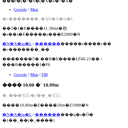
���f�[�^�x�[�X�o�^�Ȃ�
Google
/
Map
�c�������_�Ђ̃N�X�m�L
��3�{�E����11.30m(�劲
�s��)�E�����s���E2000�N
�N�X�m�L
/
������
�����s����c��
�c�������_��
�������񍐏� ��B�E����ŁF40-21�� /
���R�����}�F6
Google
/
Map
/
DB
���� 10.00 �` 10.99m
�_���Ђ̑叾(�{��_�Ђ̑叾)
����10.80m�E����20m�E1988�N
�N�X�m�L
/
������
���q�s�Ö�
�{��_��(�_����)