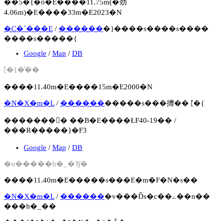
��5�{�ȏ�E����11.75m(�劲
4.06m)�E����33m�E2023�N
�C�`���E
/
������
�}����s����s����
����s�����{
Google
/
Map
/
DB
⦍�{�̑��
����11.40m�E����15m�E2000�N
�N�X�m�L
/
������
�����s���攠�� ⦍�{
�������񍐏� ��B�E����ŁF40-19�� /
���R�����}�F3
Google
/
Map
/
DB
�n�����h�_�Ђ̏�
����11.40m�E�����s���E�m�F�N�s��
�N�X�m�L
/
������
�v���Ďs�c��ے��n��
���h�_��