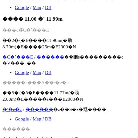
Google
/
Map
/
DB
���� 11.00 �` 11.99m
���c�̃C�`���E
��2�{�E����11.90m(�劲
8.70m)�E����25m�E2000�N
�C�`���E
/
������
�݂�܎s���������c
�V���_��
Google
/
Map
/
DB
�����s���A�̑�\�e�c
��5�{�ȏ�E����11.77m(�劲
2.00m)�E�����s���E2000�N
�\�e�c
/
������
�z��S�z�㒬����
Google
/
Map
/
DB
������