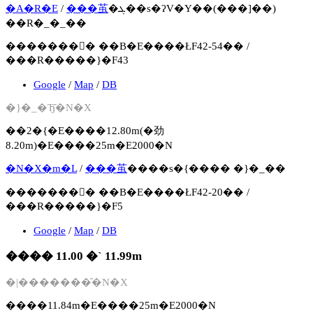
�A�R�E
/
���茧
�ܓ��s�ʔV�Y��(���]��)
��R�_�_��
�������񍐏� ��B�E����ŁF42-54�� /
���R�����}�F43
Google
/
Map
/
DB
�}�_�Ђ̑�N�X
��2�{�E����12.80m(�劲
8.20m)�E����25m�E2000�N
�N�X�m�L
/
���茧
����s�{���� �}�_��
�������񍐏� ��B�E����ŁF42-20�� /
���R�����}�F5
Google
/
Map
/
DB
���� 11.00 �` 11.99m
�|�������̑�N�X
����11.84m�E����25m�E2000�N