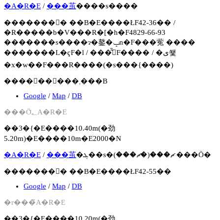
�A�R�E
/
���茧
����s����
�������񍐏� ��B�E����ŁF42-36�� /
�R�����b�V���R�[�h�F4829-66-93
�������s����ɂ�鏊�ݒn�F���蒬 ����
�������L�ҁF�l / ���͂̏󋵁F���� / �ی쐧
�x�w��F���R����(�s���{����)
����񂪌�����܂���B
Google
/
Map
/
DB
���Ö؂̃A�R�E
��3�{�E����10.40m(�劲
5.20m)�E����10m�E2000�N
�A�R�E
/
���茧
�ܓ��s�ޗ���(�ޗ���) ���Ö�
�������񍐏� ��B�E����ŁF42-55��
Google
/
Map
/
DB
�r���̃A�R�E
��3�{�E����10.20m(�劲