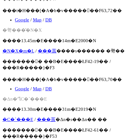
���t�H���[�A�b�v�����񍐏��F63,72��
Google
/
Map
/
DB
�哿���̑�N�X
����13.45m�E����14m�E2000�N
�N�X�m�L
/
���茧
����s������ �哿��
�������񍐏� ��B�E����ŁF42-19�� /
���R�����}�F3
���t�H���[�A�b�v�����񍐏��F63,70��
Google
/
Map
/
DB
�Δn�Ղ̃C�`���E
����13.30m�E����31m�E2019�N
�C�`���E
/
���茧
�Δn�s��Δn�� ��
�������񍐏� ��B�E����ŁF42-61�� /
���R�����}�F53