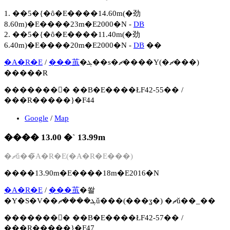
1. ��5�{�ȏ�E����14.60m(�劲
8.60m)�E����23m�E2000�N -
DB
2. ��5�{�ȏ�E����11.40m(�劲
6.40m)�E����20m�E2000�N -
DB
��
�A�R�E
/
���茧
�ܓ��s�ޗ����Y(�ޗ���)
�����R
�������񍐏� ��B�E����ŁF42-55�� /
���R�����}�F44
Google
/
Map
���� 13.00 �` 13.99m
�ޗǔ��̃A�R�E(�A�R�E���)
����13.90m�E����18m�E2016�N
�A�R�E
/
���茧
�쏼
�Y�S�V��ܓ����ޗǔ���(���ʓ�) �ޗǔ��_��
�������񍐏� ��B�E����ŁF42-57�� /
���R�����}�F47