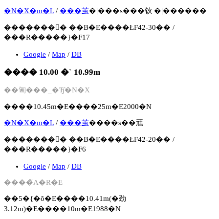
�N�X�m�L
/
���茧
�|���s���钬 �|������
�������񍐏� ��B�E����ŁF42-30�� /
���R�����}�F17
Google
/
Map
/
DB
���� 10.00 �` 10.99m
��㔪���_�Ђ̑�N�X
����10.45m�E����25m�E2000�N
�N�X�m�L
/
���茧
����s��㒬
�������񍐏� ��B�E����ŁF42-20�� /
���R�����}�F6
Google
/
Map
/
DB
����̃A�R�E
��5�{�ȏ�E����10.41m(�劲
3.12m)�E����10m�E1988�N