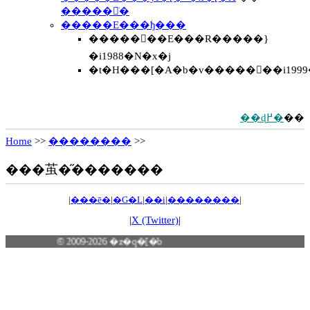
�����𒲂ׂ�
�����E���ؗђ���
�����񍐏��E���R�����}
�i1988�N�x�j
�t�H���[�A�b�v�����񍐏��i1999�
��ɖ߂�
��
Home
>>
��������
>>
���茧�̋�������
|
���ē�
|
�G�L
|
��i
|
��������
|
|
X (Twitter)
|
© 2009-2026 �z�q�[�b