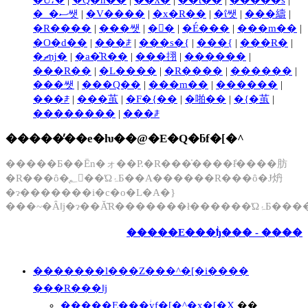
�_�ސ쌧
|
�V����
|
�x�R��
|
�ΐ쌧
|
���䌧
|
�R����
|
���쌧
|
�򕌌�
|
�É���
|
���m��
|
�O�d��
|
���ꌧ
|
���s�{
|
���{
|
���Ɍ�
|
�ޗǌ�
|
�a�̎R��
|
���挧
|
������
|
���R��
|
�L����
|
�R����
|
������
|
���쌧
|
���Q��
|
���m��
|
������
|
���ꌧ
|
���茧
|
�F�{��
|
�啪��
|
�{�茧
|
��������
|
���ꌧ
�����̓��e�ƕ��@�E�Q�ƃf�[�^
�����Ƃ��Ēn�ォ��P.�R���̍����ł̊����肪
�R���ȏ�̖؂𒲍��ΏۂƂ��A������R���ȏ�Ɉ炿
�ɂ�������i�c�o�L�A�}
���~�Ȃǁj�ɂ��Ă͂R�������ł�����
�����E���ؗђ��� - ����
�������l���Z���^�[�i����
���R���ǁj
�����E���ؗуf�[�^�x�[�X
��