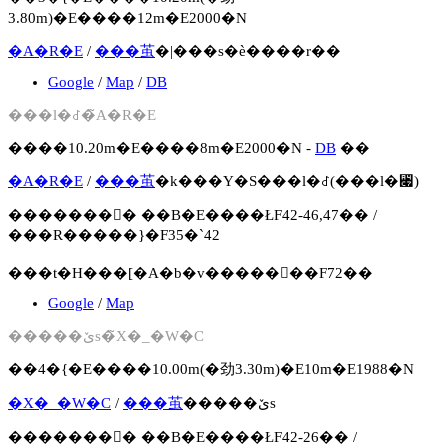
3.80m)�E����12m�E2000�N
�A�R�E
/
���茧
�|���s�ѐ����r��
Google
/
Map
/
DB
���l�꒬�̃A�R�E
����10.20m�E����8m�E2000�N -
DB
��
�A�R�E
/
���茧
�k���Y�S���l�꒬(���l�꓇)
�������񍐏� ��B�E����ŁF42-46,47�� /
���R�����}�F35�`42
���t�H���[�A�b�v�����񍐏��F72��
Google
/
Map
�����ێs�̃X�_�W�C
��4�{�E����10.00m(�劲3.30m)�E10m�E1988�N
�X�_�W�C
/
���茧
�����ێs
�������񍐏� ��B�E����ŁF42-26�� /