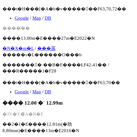
���t�H���[�A�b�v�����񍐏��F63,70,72��
Google
/
Map
/
DB
����̑��
����13.00m�E����27m�E2022�N
�N�X�m�L
/
���茧
�����s�L������O���b
�������񍐏� ��B�E����ŁF42-41�� /
���R�����}�F28
���t�H���[�A�b�v�����񍐏��F63,70��
Google
/
Map
/
DB
���� 12.00 �` 12.99m
�ʔV�Y�̃A�R�E
��2�{�E����12.81m(�劲
8.80mm)�E����13m�E2016�N