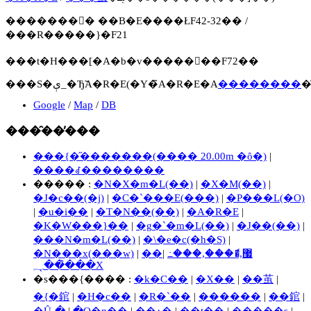
�������񍐏� ��B�E����ŁF42-32�� /
���R�����}�F21
���t�H���[�A�b�v�����񍐏��F72��
���S�ې_�Ђ̃A�R�E(�Y�̃A�R�E�A
��������
�
Google
/
Map
/
DB
���̑��̕���
���{�̋�������(���� 20.00m �ȏ�)
|
����ꂽ��������
����� :
�N�X�m�L(��)
|
�X�M(��)
|
�J�c��(�j)
|
�C�`���E(���)
|
�P���L(�O)
|
�u�i��
|
�T�N��(��)
|
�A�R�E
|
�K�W���}��
|
�g�`�m�L(��)
|
�J��(��)
|
���N�m�L(��)
|
�\�e�c(�h�S)
|
�N���x(���w)
|
|
��޷,�ެ���,���߸
���̑��̖؁X
�s���{���� :
�k�C��
|
�X��
|
��茧
|
�{�錧
|
�H�c��
|
�R�`��
|
������
|
��錧
|
�Ȗ،�
|
�Q�n��
|
��ʌ�
|
��t��
|
�����s
|