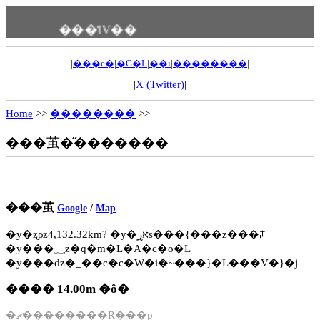
���ߗV��
|
���ē�
|
�G�L
|
��i
|
��������
|
|
X (Twitter)
|
Home
>>
��������
>>
���茧�̋�������
���茧
Google
/
Map
�y�ʐρz4,132.32km? �y�אړs���{���z���ꌧ
�y���؁z�q�m�L�A�c�o�L
�y���ԁz�_��c�c�W�i�~���}�L���V�}�j
���� 14.00m �ȏ�
�ޗ��������R���p