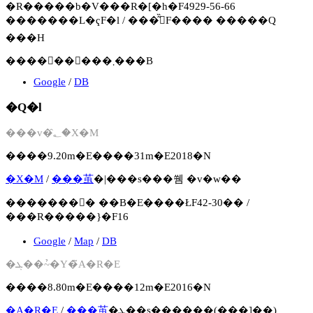
�R�����b�V���R�[�h�F4929-56-66
�������L�ҁF�l / ���͂̏󋵁F���� �����Q
���H
����񂪌�����܂���B
Google
/
DB
�Q�l
���v�؂̑�X�M
����9.20m�E����31m�E2018�N
�X�M
/
���茧
�|���s���쒬 �v�w��
�������񍐏� ��B�E����ŁF42-30�� /
���R�����}�F16
Google
/
Map
/
DB
�ܓ��~�̉Y�̃A�R�E
����8.80m�E����12m�E2016�N
�A�R�E
/
���茧
�ܓ��s������(���]��)