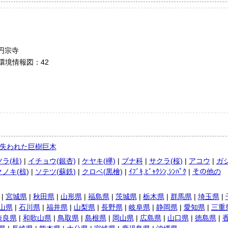
円宗寺
然環境情報図：42
失われた巨樹巨木
ラ(桂)
|
イチョウ(銀杏)
|
ケヤキ(欅)
|
ブナ科
|
サクラ(桜)
|
アコウ
|
ガ
ノキ(椋)
|
ソテツ(蘇鉄)
|
クロベ(黒檜)
|
ｲﾌﾞｷ,ﾋﾞｬｸｼﾝ,ｼﾝﾊﾟｸ
|
その他の
|
宮城県
|
秋田県
|
山形県
|
福島県
|
茨城県
|
栃木県
|
群馬県
|
埼玉県
|
山県
|
石川県
|
福井県
|
山梨県
|
長野県
|
岐阜県
|
静岡県
|
愛知県
|
三重
奈良県
|
和歌山県
|
鳥取県
|
島根県
|
岡山県
|
広島県
|
山口県
|
徳島県
|