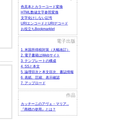
色見本とカラーコード変換
HTML数値文字参照変換
文字化けしない記号
URIエンコードとURIデコード
お役立ちBookmarklet
電子出版
1. 米国所得税対策（大幅改訂）
2. 電子書籍はWebサイト
3. テンプレートの構成
4. SSと本文
5. 論理目次と本文目次、書誌情報
6. 表紙、圧縮、表示確認
7. アップロード
作品
カッチーニのアヴェ・マリア...
『商標の使用』とは？