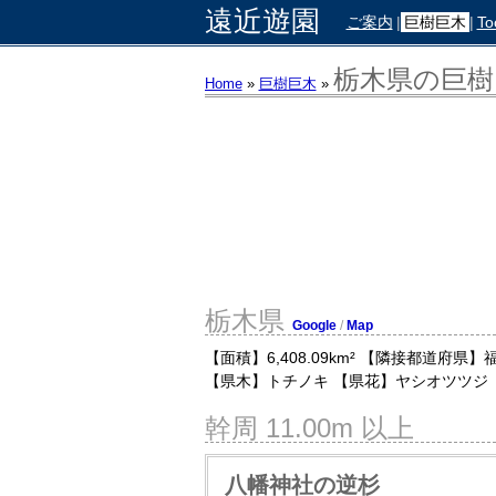
遠近遊園
ご案内
|
巨樹巨木
|
To
栃木県の巨樹
Home
»
巨樹巨木
»
栃木県
Google
/
Map
【面積】6,408.09km² 【隣接都道府県】
【県木】トチノキ 【県花】ヤシオツツジ
幹周 11.00m 以上
八幡神社の逆杉