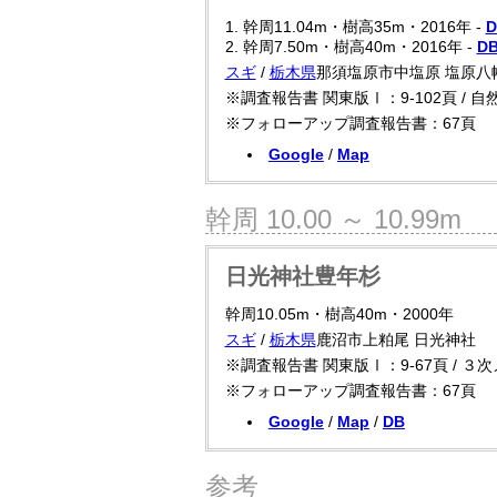
1. 幹周11.04m・樹高35m・2016年 -
D
2. 幹周7.50m・樹高40m・2016年 -
D
スギ
/
栃木県
那須塩原市中塩原 塩原八
※調査報告書 関東版Ⅰ：9-102頁 / 
※フォローアップ調査報告書：67頁
Google
/
Map
幹周 10.00 ～ 10.99m
日光神社豊年杉
幹周10.05m・樹高40m・2000年
スギ
/
栃木県
鹿沼市上粕尾 日光神社
※調査報告書 関東版Ⅰ：9-67頁 / ３次
※フォローアップ調査報告書：67頁
Google
/
Map
/
DB
参考