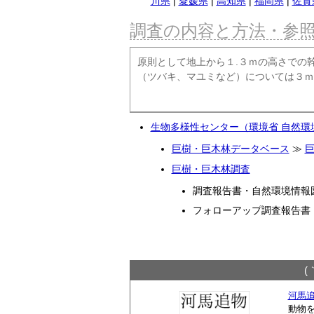
川県
|
愛媛県
|
高知県
|
福岡県
|
佐賀
調査の内容と方法・参
原則として地上から１.３ｍの高さでの
（ツバキ、マユミなど）については３ｍ
生物多様性センター（環境省 自然環
巨樹・巨木林データベース
≫
巨樹・巨木林調査
調査報告書・自然環境情報図
フォローアップ調査報告書（1
(
河馬追物
動物