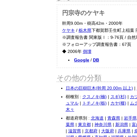
円宗寺のケヤキ
幹周9.00m・樹高42m・2000年
ケヤキ
/
栃木県
下都賀郡壬生町上稲葉 
※調査報告書 関東版Ⅰ：9-76頁 / 自
※フォローアップ調査報告書：67頁
◆ 2006年
倒壊
Google
/
DB
その他の分類
日本の巨樹巨木(幹周 20.00m 以上)
|
樹種別 :
クスノキ(楠)
|
スギ(杉)
|
カツ
ュマル
|
トチノキ(栃)
|
カヤ(榧)
|
ムク
木々
都道府県別 :
北海道
|
青森県
|
岩手県
葉県
|
東京都
|
神奈川県
|
新潟県
|
富
|
滋賀県
|
京都府
|
大阪府
|
兵庫県
|