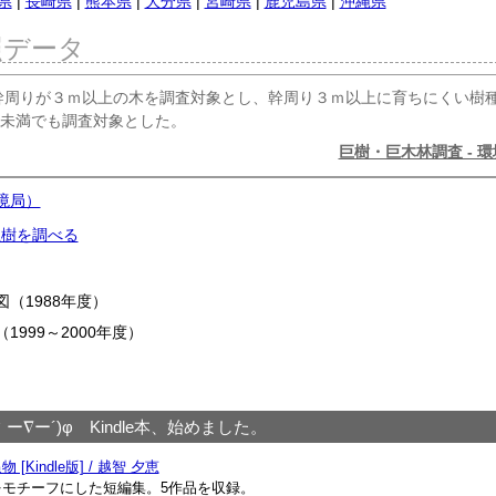
県
|
長崎県
|
熊本県
|
大分県
|
宮崎県
|
鹿児島県
|
沖縄県
照データ
幹周りが３ｍ以上の木を調査対象とし、幹周り３ｍ以上に育ちにくい樹
未満でも調査対象とした。
巨樹・巨木林調査 - 
境局）
巨樹を調べる
（1988年度）
999～2000年度）
｀ー∇ー´)φ Kindle本、始めました。
 [Kindle版] / 越智 夕恵
をモチーフにした短編集。5作品を収録。