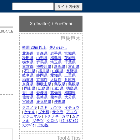
X (Twitter) / YueOchi
0/04/16
巨樹巨木
幹周 20m 以上
失われた...
|
北海道
青森県
岩手県
宮城県
|
|
|
|
秋田県
山形県
福島県
茨城県
|
|
|
|
栃木県
群馬県
埼玉県
千葉県
|
|
|
|
東京都
神奈川県
新潟県
富山県
|
|
|
石川県
福井県
山梨県
長野県
|
|
|
|
|
岐阜県
静岡県
愛知県
三重県
|
|
|
|
滋賀県
京都府
大阪府
兵庫県
|
|
|
|
奈良県
和歌山県
鳥取県
島根県
|
|
|
岡山県
広島県
山口県
徳島県
|
|
|
|
|
香川県
愛媛県
高知県
福岡県
|
|
|
|
佐賀県
長崎県
熊本県
大分県
|
|
|
|
宮崎県
鹿児島県
沖縄県
|
|
クスノキ
スギ
カツラ
イチョウ
|
|
|
ケヤキ
ブナ科
サクラ
アコウ
|
|
|
|
|
ガジュマル
トチノキ
カヤ
ムク
|
|
|
ソテツ
クロベ
ｲﾌﾞｷ,ﾋﾞｬｸｼ
ノキ
|
|
|
その他
ﾝ,ｼﾝﾊﾟｸ
|
Tool＆Tips