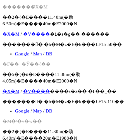
�������̃X�M
��2�{�E����11.40m(�劲
6.50m)�E����40m�E2000�N
�X�M
/
�V����
�ܐ�s�g�� ������
�������񍐏� �b�M�z�E�k���ŁF15-50��
Google
/
Map
/
DB
�F��_�Ў��{��
��5�{�ȏ�E����11.38m(�劲
4.05m)�E����40m�E2000�N
�X�M
/
�V����
����s�z�� �F��_��
�������񍐏� �b�M�z�E�k���ŁF15-110��
Google
/
Map
/
DB
�M�\�v�w��
��2�{�E����11.30m(�劲
6.40m)�E����20m�E1988�N