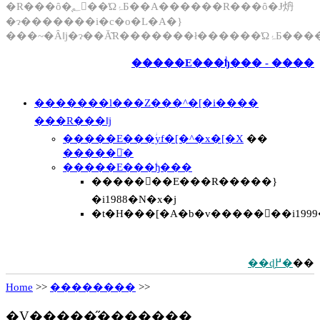
�R���ȏ�̖؂𒲍��ΏۂƂ��A������R���ȏ�Ɉ炿
�ɂ�������i�c�o�L�A�}
���~�Ȃǁj�ɂ��Ă͂R�������ł�����
�����E���ؗђ��� - ����
�������l���Z���^�[�i����
���R���ǁj
�����E���ؗуf�[�^�x�[�X
��
�����𒲂ׂ�
�����E���ؗђ���
�����񍐏��E���R�����}
�i1988�N�x�j
�t�H���[�A�b�v�����񍐏��i1999�
��ɖ߂�
��
Home
>>
��������
>>
�V�����̋�������