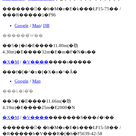
�������񍐏� �b�M�z�E�k���ŁF15-75�� /
���R�����}�F96
Google
/
Map
/
DB
������̉W��
��5�{�ȏ�E����11.80m(�劲
4.30m)�E����32m�E�m�F�N�s��
�X�M
/
�V����
����s�����
���f�[�^�x�[�X�o�^�Ȃ�
Google
/
Map
���k�l�̐�
��3�{�E����11.66m(�劲
4.19m)�E����25m�E2000�N
�X�M
/
�V����
�������S���꒬�܏\��
�������񍐏� �b�M�z�E�k���ŁF15-58�� /
�R�����b�V���R�[�h�F5639-42-58