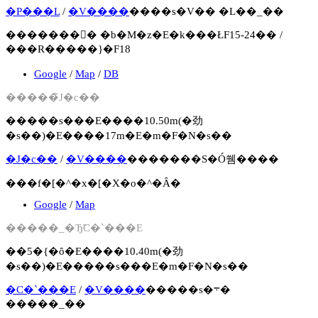
�P���L
/
�V����
����s�V�� �L��_��
�������񍐏� �b�M�z�E�k���ŁF15-24�� /
���R�����}�F18
Google
/
Map
/
DB
�����̃J�c��
�����s���E����10.50m(�劲
�s��)�E����17m�E�m�F�N�s��
�J�c��
/
�V����
�������S�Ó쒬����
���f�[�^�x�[�X�o�^�Ȃ�
Google
/
Map
�����_�Ђ̃C�`���E
��5�{�ȏ�E����10.40m(�劲
�s��)�E�����s���E�m�F�N�s��
�C�`���E
/
�V����
�����s�܋�
�����_��