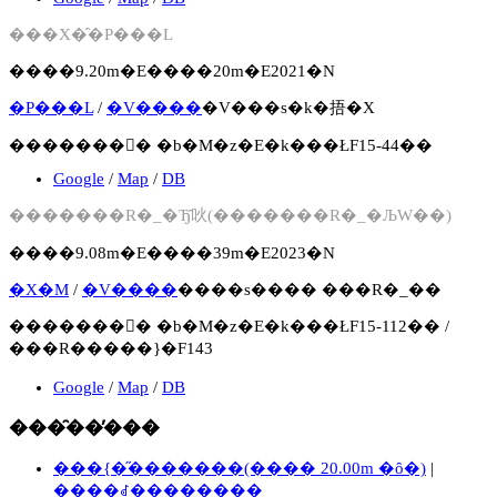
���X�̑�P���L
����9.20m�E����20m�E2021�N
�P���L
/
�V����
�V���s�k�捂�X
�������񍐏� �b�M�z�E�k���ŁF15-44��
Google
/
Map
/
DB
�������R�_�Ђ̑吙(�������R�_�ЉW��)
����9.08m�E����39m�E2023�N
�X�M
/
�V����
����s���� ���R�_��
�������񍐏� �b�M�z�E�k���ŁF15-112�� /
���R�����}�F143
Google
/
Map
/
DB
���̑��̕���
���{�̋�������(���� 20.00m �ȏ�)
|
����ꂽ��������