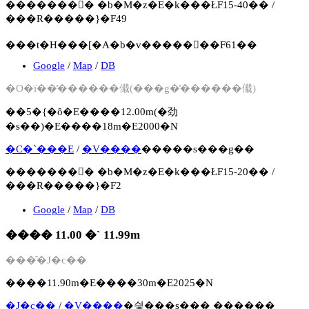
�������񍐏� �b�M�z�E�k���ŁF15-40�� /
���R�����}�F49
���t�H���[�A�b�v�����񍐏��F61��
Google
/
Map
/
DB
�O�ї��̓������傤(���g�̓������傤)
��5�{�ȏ�E����12.00m(�劲
�s��)�E����18m�E2000�N
�C�`���E
/
�V����
�����s���g��
�������񍐏� �b�M�z�E�k���ŁF15-20�� /
���R�����}�F2
Google
/
Map
/
DB
���� 11.00 �` 11.99m
���̑�J�c��
����11.90m�E����30m�E2025�N
�J�c��
/
�V����
�싛���s��� ������