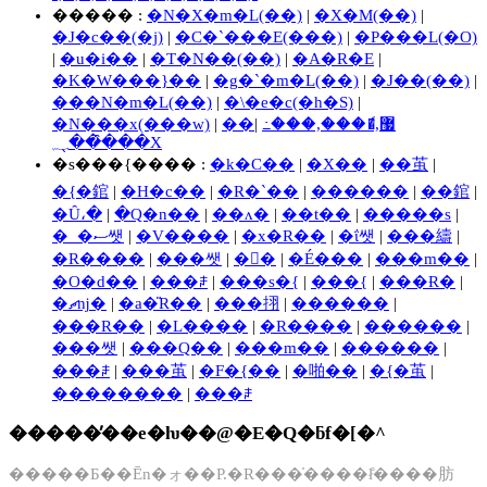
����� :
�N�X�m�L(��)
|
�X�M(��)
|
�J�c��(�j)
|
�C�`���E(���)
|
�P���L(�O)
|
�u�i��
|
�T�N��(��)
|
�A�R�E
|
�K�W���}��
|
�g�`�m�L(��)
|
�J��(��)
|
���N�m�L(��)
|
�\�e�c(�h�S)
|
�N���x(���w)
|
|
��޷,�ެ���,���߸
���̑��̖؁X
�s���{���� :
�k�C��
|
�X��
|
��茧
|
�{�錧
|
�H�c��
|
�R�`��
|
������
|
��錧
|
�Ȗ،�
|
�Q�n��
|
��ʌ�
|
��t��
|
�����s
|
�_�ސ쌧
|
�V����
|
�x�R��
|
�ΐ쌧
|
���䌧
|
�R����
|
���쌧
|
�򕌌�
|
�É���
|
���m��
|
�O�d��
|
���ꌧ
|
���s�{
|
���{
|
���Ɍ�
|
�ޗǌ�
|
�a�̎R��
|
���挧
|
������
|
���R��
|
�L����
|
�R����
|
������
|
���쌧
|
���Q��
|
���m��
|
������
|
���ꌧ
|
���茧
|
�F�{��
|
�啪��
|
�{�茧
|
��������
|
���ꌧ
�����̓��e�ƕ��@�E�Q�ƃf�[�^
�����Ƃ��Ēn�ォ��P.�R���̍����ł̊����肪