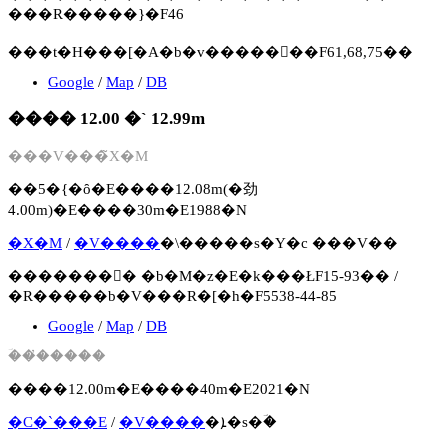
���R�����}�F46
���t�H���[�A�b�v�����񍐏��F61,68,75��
Google
/
Map
/
DB
���� 12.00 �` 12.99m
���V���̃X�M
��5�{�ȏ�E����12.08m(�劲
4.00m)�E����30m�E1988�N
�X�M
/
�V����
�\�����s�Y�c ���V��
�������񍐏� �b�M�z�E�k���ŁF15-93�� /
�R�����b�V���R�[�h�F5538-44-85
Google
/
Map
/
DB
�ؔ��̓����
����12.00m�E����40m�E2021�N
�C�`���E
/
�V����
�ܐ�s�ؔ�