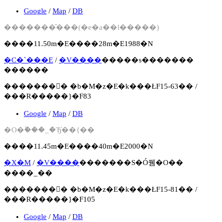
Google
/
Map
/
DB
�������̑���(�e�a��l�����)
����11.50m�E����28m�E1988�N
�C�`���E
/
�V����
�����s�������
������
�������񍐏� �b�M�z�E�k���ŁF15-63�� /
���R�����}�F83
Google
/
Map
/
DB
�O�ۖ���_�Ђ̔��{��
����11.45m�E����40m�E2000�N
�X�M
/
�V����
�������S�Ó쒬�O��
����_��
�������񍐏� �b�M�z�E�k���ŁF15-81�� /
���R�����}�F105
Google
/
Map
/
DB