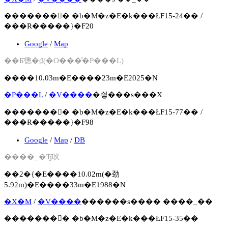
�������񍐏� �b�M�z�E�k���ŁF15-24�� /
���R�����}�F20
Google
/
Map
��Ƃ̑傯�₫(�O���̑�P���L)
����10.03m�E����23m�E2025�N
�P���L
/
�V����
�싛���s���X
�������񍐏� �b�M�z�E�k���ŁF15-77�� /
���R�����}�F98
Google
/
Map
/
DB
����_�Ђ̑吙
��2�{�E����10.02m(�劲
5.92m)�E����33m�E1988�N
�X�M
/
�V����
������s���� ����_��
�������񍐏� �b�M�z�E�k���ŁF15-35��