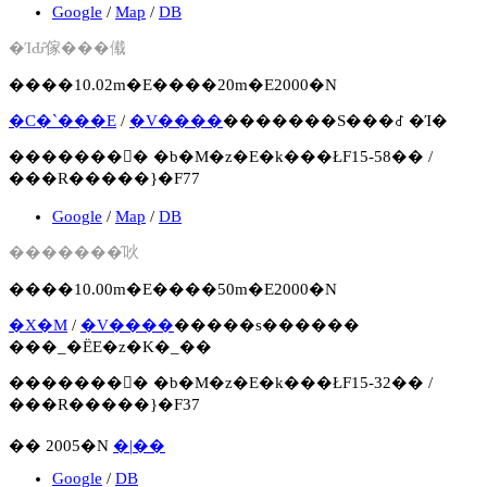
Google
/
Map
/
DB
�ΊԂ̑傢���傤
����10.02m�E����20m�E2000�N
�C�`���E
/
�V����
�������S���꒬ �Ί�
�������񍐏� �b�M�z�E�k���ŁF15-58�� /
���R�����}�F77
Google
/
Map
/
DB
�������̑吙
����10.00m�E����50m�E2000�N
�X�M
/
�V����
�����s������
���_�ЁE�z�K�_��
�������񍐏� �b�M�z�E�k���ŁF15-32�� /
���R�����}�F37
�� 2005�N
�|��
Google
/
DB