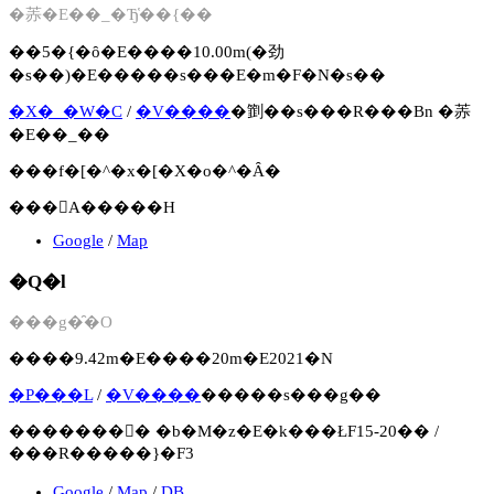
�䓇�Ε��_�Ђ̔��{��
��5�{�ȏ�E����10.00m(�劲
�s��)�E�����s���E�m�F�N�s��
�X�_�W�C
/
�V����
�㔐��s���R���Βn �䓇
�Ε��_��
���f�[�^�x�[�X�o�^�Ȃ�
���񂹐A�����H
Google
/
Map
�Q�l
���g�̑�O
����9.42m�E����20m�E2021�N
�P���L
/
�V����
�����s���g��
�������񍐏� �b�M�z�E�k���ŁF15-20�� /
���R�����}�F3
Google
/
Map
/
DB