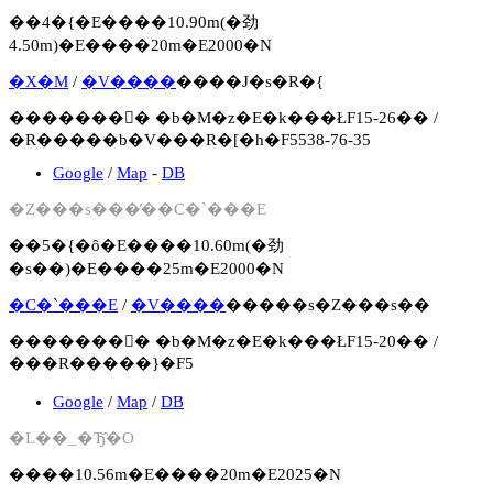
��4�{�E����10.90m(�劲
4.50m)�E����20m�E2000�N
�X�M
/
�V����
����J�s�R�{
�������񍐏� �b�M�z�E�k���ŁF15-26�� /
�R�����b�V���R�[�h�F5538-76-35
Google
/
Map
-
DB
�Z���s���̓��C�`���E
��5�{�ȏ�E����10.60m(�劲
�s��)�E����25m�E2000�N
�C�`���E
/
�V����
�����s�Z���s��
�������񍐏� �b�M�z�E�k���ŁF15-20�� /
���R�����}�F5
Google
/
Map
/
DB
�L��_�Ђ̑�O
����10.56m�E����20m�E2025�N