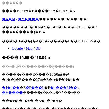
���R��
����19.31m�E����38m�E2021�N
�X�M
/
�V����
�������S���꒬��J
�������񍐏� �b�M�z�E�k���ŁF15-58�� /
���R�����}�F74
���t�H���[�A�b�v�����񍐏��F61,68,75��
Google
/
Map
/
DB
���� 15.00 �` 18.99m
��v�ۂ̌j�̖�(�������ڂ̂����̂�)
�����s���E����15.50m(�劲
�s��)�E����27m�E�m�F�N�s��
�J�c��
�E
�P���L
�E
�n���M��
/
�V����
�����s�R�Îu�약 ��v��
���f�[�^�x�[�X�o�^�Ȃ�
���J�c���E�P���L�E�n���M���̍��̖�