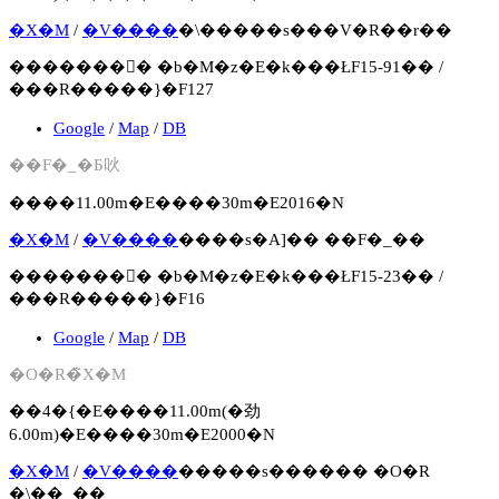
�X�M
/
�V����
�\�����s���V�R��r��
�������񍐏� �b�M�z�E�k���ŁF15-91�� /
���R�����}�F127
Google
/
Map
/
DB
��F�_�Б吙
����11.00m�E����30m�E2016�N
�X�M
/
�V����
����s�Α]�� ��F�_��
�������񍐏� �b�M�z�E�k���ŁF15-23�� /
���R�����}�F16
Google
/
Map
/
DB
�O�R�̃X�M
��4�{�E����11.00m(�劲
6.00m)�E����30m�E2000�N
�X�M
/
�V����
�����s������ �O�R
�\��_��