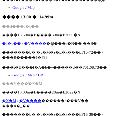
Google
/
Map
���� 13.00 �` 14.99m
��Ǝ��̑�J�c��
����13.50m�E����30m�E2000�N
�J�c��
/
�V����
�싛���s�N�� ��Ǝ�
�������񍐏� �b�M�z�E�k���ŁF15-72�� /
���R�����}�F93
���t�H���[�A�b�v�����񍐏��F61,68,73��
Google
/
Map
/
DB
���V���̑�X�M
����13.30m�E����28m�E2022�N
�X�M
/
�V����
������s���V��
���R�_��
�������񍐏� �b�M�z�E�k���ŁF15-38�� /