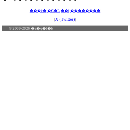
|
���ē�
|
�G�L
|
��i
|
��������
|
|
X (Twitter)
|
© 2009-2026 �z�q�[�b