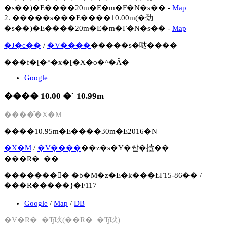
�s��)�E����20m�E�m�F�N�s�� -
Map
2. �����s���E����10.00m(�劲
�s��)�E����20m�E�m�F�N�s�� -
Map
�J�c��
/
�V����
�����s�哒����
���f�[�^�x�[�X�o�^�Ȃ�
Google
���� 10.00 �` 10.99m
����̑�X�M
����10.95m�E����30m�E2016�N
�X�M
/
�V����
��z�s�Y�쌴�撎��
���R�_��
�������񍐏� �b�M�z�E�k���ŁF15-86�� /
���R�����}�F117
Google
/
Map
/
DB
�V�R�_�Ђ̑吙(��R�_�Ђ̑吙)