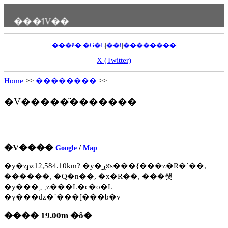
���ߗV��
|
���ē�
|
�G�L
|
��i
|
��������
|
|
X (Twitter)
|
Home
>>
��������
>>
�V�����̋�������
�V����
Google
/
Map
�y�ʐρz12,584.10km? �y�אړs���{���z�R�`��,
������, �Q�n��, �x�R��, ���쌧
�y���؁z���L�c�o�L
�y���ԁz�`���[���b�v
���� 19.00m �ȏ�