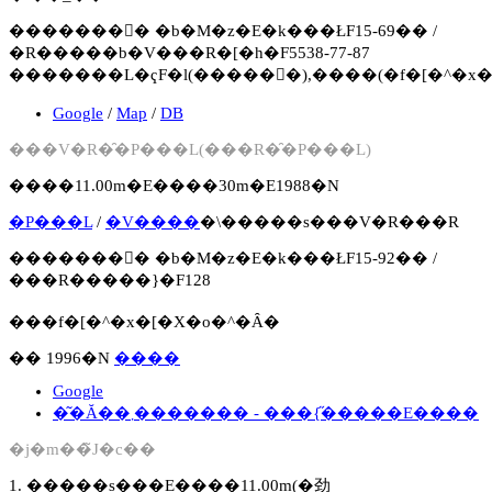
�������񍐏� �b�M�z�E�k���ŁF15-69�� /
�R�����b�V���R�[�h�F5538-77-87
�������L�ҁF�l(�����񍐏�),����(�f�[�^�x�
Google
/
Map
/
DB
���V�R�̑�P���L(���R�̑�P���L)
����11.00m�E����30m�E1988�N
�P���L
/
�V����
�\�����s���V�R���R
�������񍐏� �b�M�z�E�k���ŁF15-92�� /
���R�����}�F128
���f�[�^�x�[�X�o�^�Ȃ�
�� 1996�N
����
Google
�͂�Ă��܂������� - ���{�̋����E����
�j�m��̃J�c��
1. �����s���E����11.00m(�劲