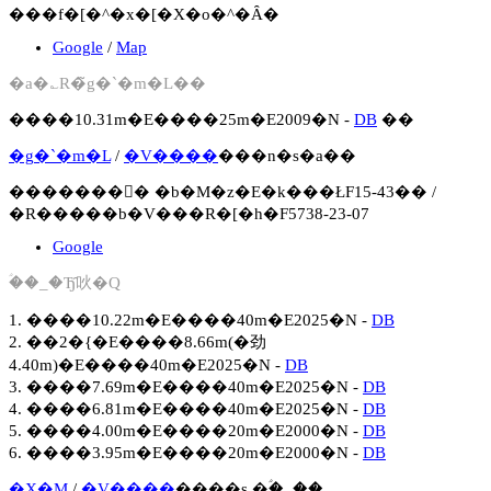
���f�[�^�x�[�X�o�^�Ȃ�
Google
/
Map
�a�؎R�̃g�`�m�L��
����10.31m�E����25m�E2009�N -
DB
��
�g�`�m�L
/
�V����
���n�s�a��
�������񍐏� �b�M�z�E�k���ŁF15-43�� /
�R�����b�V���R�[�h�F5738-23-07
Google
�ؑ�_�Ђ̑吙�Q
1. ����10.22m�E����40m�E2025�N -
DB
2. ��2�{�E����8.66m(�劲
4.40m)�E����40m�E2025�N -
DB
3. ����7.69m�E����40m�E2025�N -
DB
4. ����6.81m�E����40m�E2025�N -
DB
5. ����4.00m�E����20m�E2000�N -
DB
6. ����3.95m�E����20m�E2000�N -
DB
�X�M
/
�V����
����s �ؑ�_��