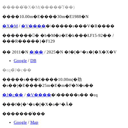
�����̑�X�M(�����̋T��)
����10.00m�E����30m�E1988�N
�X�M
/
�V����
�\�����s���V�R����
�������񍐏� �b�M�z�E�k���ŁF15-92�� /
���R�����}�F129
�� 2011�N
�|��
/ 2025�N �f�[�^�x�[�X�X�V
Google
/
DB
�ԑq�̃J�c��
�����s���E����10.00m(�劲
�s��)�E����25m�E�m�F�N�s��
�J�c��
/
�V����
�\�����s�� �ԑq
���f�[�^�x�[�X�o�^�Ȃ�
�������͐���
Google
/
Map