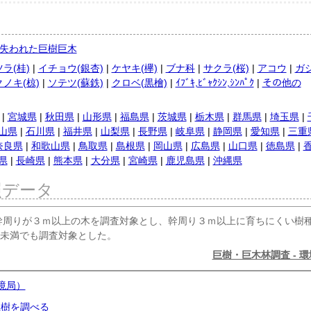
失われた巨樹巨木
ラ(桂)
|
イチョウ(銀杏)
|
ケヤキ(欅)
|
ブナ科
|
サクラ(桜)
|
アコウ
|
ガ
ノキ(椋)
|
ソテツ(蘇鉄)
|
クロベ(黒檜)
|
ｲﾌﾞｷ,ﾋﾞｬｸｼﾝ,ｼﾝﾊﾟｸ
|
その他の
|
宮城県
|
秋田県
|
山形県
|
福島県
|
茨城県
|
栃木県
|
群馬県
|
埼玉県
|
山県
|
石川県
|
福井県
|
山梨県
|
長野県
|
岐阜県
|
静岡県
|
愛知県
|
三重
奈良県
|
和歌山県
|
鳥取県
|
島根県
|
岡山県
|
広島県
|
山口県
|
徳島県
|
県
|
長崎県
|
熊本県
|
大分県
|
宮崎県
|
鹿児島県
|
沖縄県
照データ
幹周りが３ｍ以上の木を調査対象とし、幹周り３ｍ以上に育ちにくい樹
未満でも調査対象とした。
巨樹・巨木林調査 - 
境局）
巨樹を調べる