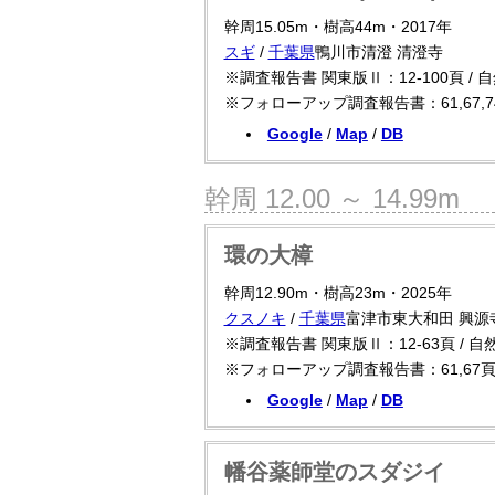
幹周15.05m・樹高44m・2017年
スギ
/
千葉県
鴨川市清澄 清澄寺
※調査報告書 関東版Ⅱ：12-100頁 / 
※フォローアップ調査報告書：61,67,7
Google
/
Map
/
DB
幹周 12.00 ～ 14.99m
環の大樟
幹周12.90m・樹高23m・2025年
クスノキ
/
千葉県
富津市東大和田 興源
※調査報告書 関東版Ⅱ：12-63頁 / 
※フォローアップ調査報告書：61,67
Google
/
Map
/
DB
幡谷薬師堂のスダジイ