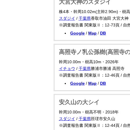
大宮大神のスダジイ
株4本・幹周10.02m(主幹2.90m)・樹高
スダジイ
/
千葉県
香取市油田 大宮大神
※調査報告書 関東版Ⅱ：12-73頁 / 
Google
/
Map
/
DB
高照寺ノ乳公孫樹(高照寺の
幹周10.00m・樹高10m・2026年
イチョウ
/
千葉県
勝浦市勝浦 高照寺
※調査報告書 関東版Ⅱ：12-46頁 / 
Google
/
Map
/
DB
安久山の大シイ
幹周10.00m・樹高不明・2018年
スダジイ
/
千葉県
匝瑳市安久山
※調査報告書 関東版Ⅱ：12-44頁 / 