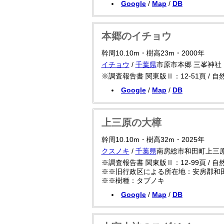
Google
/
Map
/
DB
本郷のイチョウ
幹周10.10m・樹高23m・2000年
イチョウ
/
千葉県
市原市本郷 三峯神社
※調査報告書 関東版Ⅱ：12-51頁 / 
Google
/
Map
/
DB
上三原の大樟
幹周10.10m・樹高32m・2025年
クスノキ
/
千葉県
南房総市和田町上三原
※調査報告書 関東版Ⅱ：12-99頁 / 
※※旧行政区による所在地：安房郡和田
※※樹種：タブノキ
Google
/
Map
/
DB