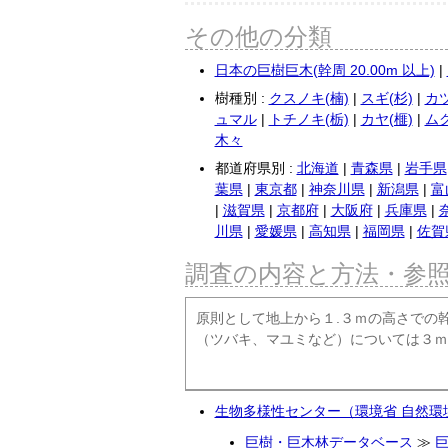
その他の分類
日本の巨樹巨木(幹周 20.00m 以上)
|
樹種別 :
クスノキ(楠)
|
スギ(杉)
|
カツ
ュマル
|
トチノキ(栃)
|
カヤ(榧)
|
ムク
木々
都道府県別 :
北海道
|
青森県
|
岩手県
葉県
|
東京都
|
神奈川県
|
新潟県
|
富
|
滋賀県
|
京都府
|
大阪府
|
兵庫県
|
川県
|
愛媛県
|
高知県
|
福岡県
|
佐賀
調査の内容と方法・参
原則として地上から１.３ｍの高さでの
（ツバキ、マユミなど）については３ｍ
生物多様性センター（環境省 自然環
巨樹・巨木林データベース
≫