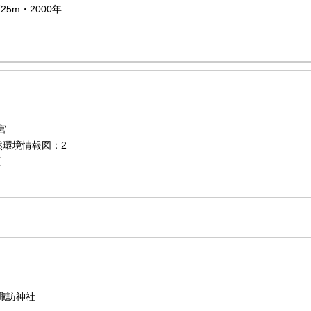
25m・2000年
宮
自然環境情報図：2
頁
諏訪神社