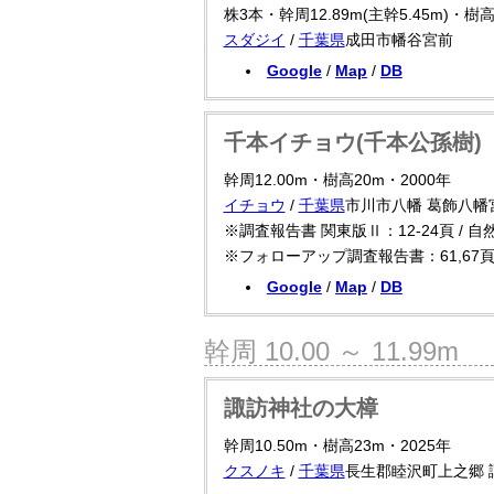
株3本・幹周12.89m(主幹5.45m)・樹高
スダジイ
/
千葉県
成田市幡谷宮前
Google
/
Map
/
DB
千本イチョウ(千本公孫樹)
幹周12.00m・樹高20m・2000年
イチョウ
/
千葉県
市川市八幡 葛飾八幡
※調査報告書 関東版Ⅱ：12-24頁 / 
※フォローアップ調査報告書：61,67
Google
/
Map
/
DB
幹周 10.00 ～ 11.99m
諏訪神社の大樟
幹周10.50m・樹高23m・2025年
クスノキ
/
千葉県
長生郡睦沢町上之郷 