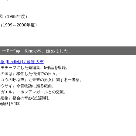
（1988年度）
999～2000年度）
｀ー∇ー´)φ Kindle本、始めました。
 [Kindle版] / 越智 夕恵
をモチーフにした短編集。5作品を収録。
濃の国は』移住した信州での日々。
ッコウの呼ぶ声』近未来の男女に関する一考察。
のウサギ』今昔物語に拠る戯曲。
攀ガエル』ニホンアマガエルとの交流。
馬追物』都会の奇妙な追跡劇。
le価格]￥100.