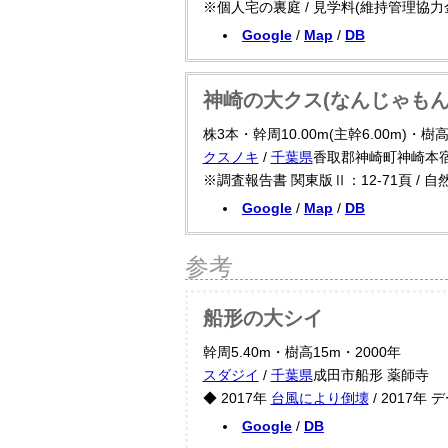
※個人宅の裏庭 / 見学料(維持管理協
Google
/
Map
/
DB
神崎の大クス(なんじゃもん
株3本・幹周10.00m(主幹6.00m)・樹高
クスノキ
/
千葉県
香取郡神崎町神崎本宿
※調査報告書 関東版Ⅱ：12-71頁 / 
Google
/
Map
/
DB
参考
船形の大シイ
幹周5.40m・樹高15m・2000年
スダジイ
/
千葉県
成田市船形 薬師寺
◆ 2017年
台風により倒壊
/ 2017年
Google
/
DB