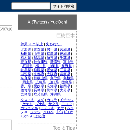
X (Twitter) / YueOchi
6/07/10
巨樹巨木
幹周 20m 以上
失われた...
|
北海道
青森県
岩手県
宮城県
|
|
|
|
秋田県
山形県
福島県
茨城県
|
|
|
|
栃木県
群馬県
埼玉県
千葉県
|
|
|
|
東京都
神奈川県
新潟県
富山県
|
|
|
石川県
福井県
山梨県
長野県
|
|
|
|
|
岐阜県
静岡県
愛知県
三重県
|
|
|
|
滋賀県
京都府
大阪府
兵庫県
|
|
|
|
奈良県
和歌山県
鳥取県
島根県
|
|
|
岡山県
広島県
山口県
徳島県
|
|
|
|
|
香川県
愛媛県
高知県
福岡県
|
|
|
|
佐賀県
長崎県
熊本県
大分県
|
|
|
|
宮崎県
鹿児島県
沖縄県
|
|
クスノキ
スギ
カツラ
イチョウ
|
|
|
ケヤキ
ブナ科
サクラ
アコウ
|
|
|
|
|
ガジュマル
トチノキ
カヤ
ムク
|
|
|
ソテツ
クロベ
ｲﾌﾞｷ,ﾋﾞｬｸｼ
ノキ
|
|
|
その他
ﾝ,ｼﾝﾊﾟｸ
|
Tool＆Tips