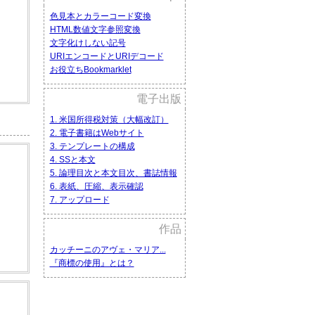
色見本とカラーコード変換
HTML数値文字参照変換
文字化けしない記号
URIエンコードとURIデコード
お役立ちBookmarklet
電子出版
1. 米国所得税対策（大幅改訂）
2. 電子書籍はWebサイト
3. テンプレートの構成
4. SSと本文
5. 論理目次と本文目次、書誌情報
6. 表紙、圧縮、表示確認
7. アップロード
作品
カッチーニのアヴェ・マリア...
『商標の使用』とは？