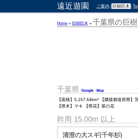
遠近遊園
ご案内
|
巨樹巨木
|
To
千葉県の巨樹
Home
»
巨樹巨木
»
千葉県
Google
/
Map
【面積】5,157.64km² 【隣接都道府県】
【県木】マキ 【県花】菜の花
幹周 15.00m 以上
清澄の大スギ(千年杉)