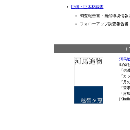
巨樹・巨木林調査
調査報告書・自然環境情報図
フォローアップ調査報告書（1
(
河馬追物
動物
『信
『カ
『月
『登
『河
[Kind