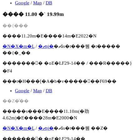
Google
/
Map
/
DB
���� 11.00 �` 19.99m
��{���
����11.20m�E����14m�E2022�N
�N�X�m�L
/
�ޗǌ�
�ޗǎs�t���쒬 �t�����
��{�_��
�������񍐏� �ߋE�ŁF29-14�� / ���R�����}
�F4
���t�H���[�A�b�v�����񍐏��F69��
Google
/
Map
/
DB
��Ζ�̑��
�����s���E����11.10m(�劲
4.62m)�E����28m�E2000�N
�N�X�m�L
/
�ޗǌ�
�ޗǎs�t���쒬 ��Ζ�
�������񍐏� �ߋE�ŁF29-14��