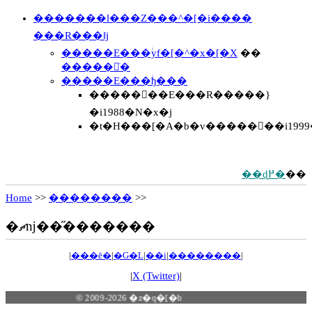
�������l���Z���^�[�i����
���R���ǁj
�����E���ؗуf�[�^�x�[�X
��
�����𒲂ׂ�
�����E���ؗђ���
�����񍐏��E���R�����}
�i1988�N�x�j
�t�H���[�A�b�v�����񍐏��i1999�
��ɖ߂�
��
Home
>>
��������
>>
�ޗǌ��̋�������
|
���ē�
|
�G�L
|
��i
|
��������
|
|
X (Twitter)
|
© 2009-2026 �z�q�[�b