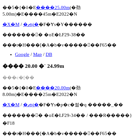
��5�{�ȏ�E
����25.00m
(�劲
5.00m)�E����45m�E2022�N
�X�M
/
�ޗǌ�
�F�Ɏs�Y������
�������񍐏� �ߋE�ŁF29-38��
���t�H���[�A�b�v�����񍐏��F65��
Google
/
Map
/
DB
���� 20.00 �` 24.99m
���c�[��
��5�{�ȏ�E
����20.00m
(�劲
8.00m)�E����25m�E2022�N
�X�M
/
�ޗǌ�
�F�Ɏs�p�c�썲�q �����_��
�������񍐏� �ߋE�ŁF29-34�� / ���R�����}
�F18
���t�H���[�A�b�v�����񍐏��F65��