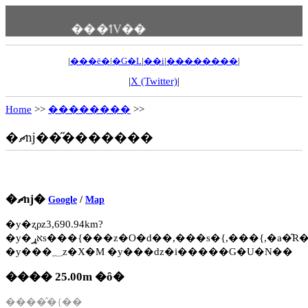
���ߗV��
|
���ē�
|
�G�L
|
��i
|
��������
|
|
X (Twitter)
|
Home
>>
��������
>>
�ޗǌ��̋�������
�ޗǌ�
Google
/
Map
�y�ʐρz3,690.94km?
�y�אړs���{���z�O�d��,���s�{,���{,�a�̎R
�y���؁z�X�M �y���ԁz�i�����G�U�N��
���� 25.00m �ȏ�
����̐�{��