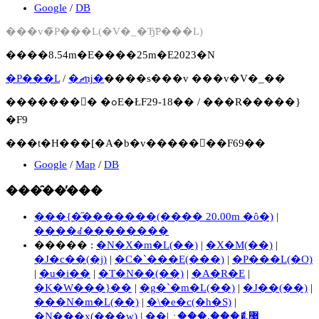
Google
/
DB
���v�̃P���L(�V�_�Ђ̃P���L)
����8.54m�E����25m�E2023�N
�P���L
/
�ޗǌ�
����s���v ���v�V�_��
�������񍐏� �ߋE�ŁF29-18�� / ���R�����}
�F9
���t�H���[�A�b�v�����񍐏��F69��
Google
/
Map
/
DB
���̑��̕���
���{�̋�������(���� 20.00m �ȏ�)
|
����ꂽ��������
����� :
�N�X�m�L(��)
|
�X�M(��)
|
�J�c��(�j)
|
�C�`���E(���)
|
�P���L(�O)
|
�u�i��
|
�T�N��(��)
|
�A�R�E
|
�K�W���}��
|
�g�`�m�L(��)
|
�J��(��)
|
���N�m�L(��)
|
�\�e�c(�h�S)
|
�N���x(���w)
|
|
��޷,�ެ���,���߸