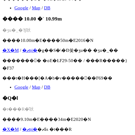
Google
/
Map
/
DB
���� 10.00 �` 10.99m
�ʒu�_�Ђ̑吙
����10.00m�E����50m�E2016�N
�X�M
/
�ޗǌ�
�g��S�\�Ð쑺�ʒu�� �ʒu�_��
�������񍐏� �ߋE�ŁF29-50�� / ���R�����}
�F37
���t�H���[�A�b�v�����񍐏��F69��
Google
/
Map
/
DB
�Q�l
�t���R�̑吙
����9.10m�E����34m�E2020�N
�X�M
/
�ޗǌ�
�ޗǎs �t���R