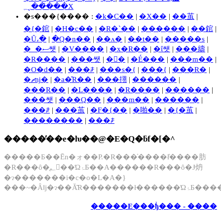
���̑��̖؁X
�s���{���� :
�k�C��
|
�X��
|
��茧
|
�{�錧
|
�H�c��
|
�R�`��
|
������
|
��錧
|
�Ȗ،�
|
�Q�n��
|
��ʌ�
|
��t��
|
�����s
|
�_�ސ쌧
|
�V����
|
�x�R��
|
�ΐ쌧
|
���䌧
|
�R����
|
���쌧
|
�򕌌�
|
�É���
|
���m��
|
�O�d��
|
���ꌧ
|
���s�{
|
���{
|
���Ɍ�
|
�ޗǌ�
|
�a�̎R��
|
���挧
|
������
|
���R��
|
�L����
|
�R����
|
������
|
���쌧
|
���Q��
|
���m��
|
������
|
���ꌧ
|
���茧
|
�F�{��
|
�啪��
|
�{�茧
|
��������
|
���ꌧ
�����̓��e�ƕ��@�E�Q�ƃf�[�^
�����Ƃ��Ēn�ォ��P.�R���̍����ł̊����肪
�R���ȏ�̖؂𒲍��ΏۂƂ��A������R���ȏ�Ɉ炿
�ɂ�������i�c�o�L�A�}
���~�Ȃǁj�ɂ��Ă͂R�������ł�����
�����E���ؗђ��� - ����