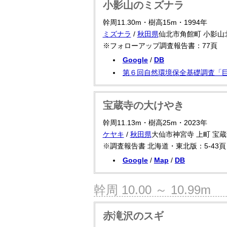
小影山のミズナラ
幹周11.30m・樹高15m・1994年
ミズナラ
/
秋田県
仙北市角館町 小影山
※フォローアップ調査報告書：77頁
Google
/
DB
第６回自然環境保全基礎調査「巨
宝蔵寺の大けやき
幹周11.13m・樹高25m・2023年
ケヤキ
/
秋田県
大仙市神宮寺 上町 宝
※調査報告書 北海道・東北版：5-43頁 
Google
/
Map
/
DB
幹周 10.00 ～ 10.99m
赤滝沢のスギ