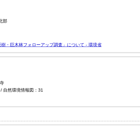
北部
樹・巨木林フォローアップ調査」について - 環境省
蔵寺
/ 自然環境情報図：31