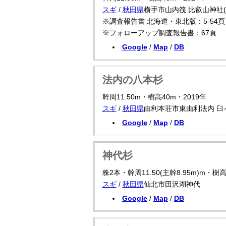
スギ
/
秋田県
横手市山内筏 比叡山神社(
※調査報告書 北海道・東北版：5-54頁 
※フォローアップ調査報告書：67頁
Google
/
Map
/
DB
法内の八本杉
幹周11.50m・樹高40m・2019年
スギ
/
秋田県
由利本荘市東由利法内 臼
Google
/
Map
/
DB
神代杉
株2本・幹周11.50(主幹8.95m)m・樹高
スギ
/
秋田県
仙北市田沢湖神代
Google
/
Map
/
DB