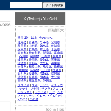
X (Twitter) / YueOchi
4/06/08
巨樹巨木
幹周 20m 以上
失われた...
|
北海道
青森県
岩手県
宮城県
|
|
|
|
秋田県
山形県
福島県
茨城県
|
|
|
|
栃木県
群馬県
埼玉県
千葉県
|
|
|
|
東京都
神奈川県
新潟県
富山県
|
|
|
石川県
福井県
山梨県
長野県
|
|
|
|
|
岐阜県
静岡県
愛知県
三重県
|
|
|
|
滋賀県
京都府
大阪府
兵庫県
|
|
|
|
奈良県
和歌山県
鳥取県
島根県
|
|
|
岡山県
広島県
山口県
徳島県
|
|
|
|
|
香川県
愛媛県
高知県
福岡県
|
|
|
|
佐賀県
長崎県
熊本県
大分県
|
|
|
|
宮崎県
鹿児島県
沖縄県
|
|
クスノキ
スギ
カツラ
イチョウ
|
|
|
ケヤキ
ブナ科
サクラ
アコウ
|
|
|
|
|
ガジュマル
トチノキ
カヤ
ムク
|
|
|
ソテツ
クロベ
ｲﾌﾞｷ,ﾋﾞｬｸｼ
ノキ
|
|
|
その他
ﾝ,ｼﾝﾊﾟｸ
|
Tool＆Tips