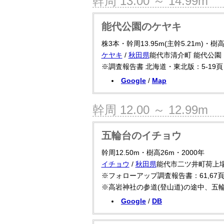
幹周 13.00 ～ 14.99m
能代公園のケヤキ
株3本・幹周13.95m(主幹5.21m)・樹高
ケヤキ
/
秋田県
能代市清介町 能代公園
※調査報告書 北海道・東北版：5-19頁
Google
/
Map
幹周 12.00 ～ 12.99m
五輪台のイチョウ
幹周12.50m・樹高26m・2000年
イチョウ
/
秋田県
能代市二ツ井町荷上場
※フォローアップ調査報告書：61,67
※高岩神社の参道(登山道)の途中、五
Google
/
DB