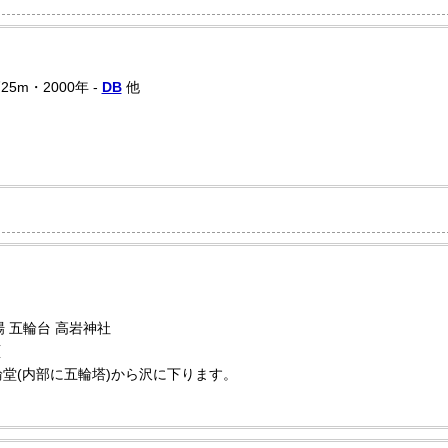
25m・2000年 -
DB
他
 五輪台 高岩神社
頁
輪堂(内部に五輪塔)から沢に下ります。