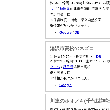
株2本・幹周10.78m(主幹6.70m)・樹高
スギ
/
秋田県
仙北市角館町 赤滝沢右岸
※所有者：国
※保護制度・指定：県立自然公園
※情報が見つかりません。
Google
/
DB
湯沢市高松のネズコ
1. 幹周10.70m・樹高不明・ -
DB
2. 株2本・幹周10.30m(主幹7.40m)・
クロベ
/
秋田県
湯沢市高松
※所有者：国
※情報が見つかりません。
Google
川連のホオノキ(千代世神社
株2本・幹周10.64m・樹高23m・2023