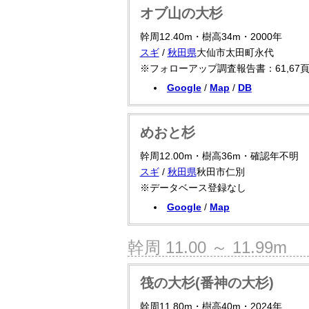
オブ山の大杉
幹周12.40m・樹高34m・2000年
スギ
/
秋田県
大仙市太田町永代
※フォローアップ調査報告書：61,67
Google
/
Map
/
DB
めおと杉
幹周12.00m・樹高36m・確認年不明
スギ
/
秋田県
秋田市仁別
※データベース登録なし
Google
/
Map
幹周 11.00 ～ 11.99m
筏の大杉(番神の大杉)
幹周11.80m・樹高40m・2024年