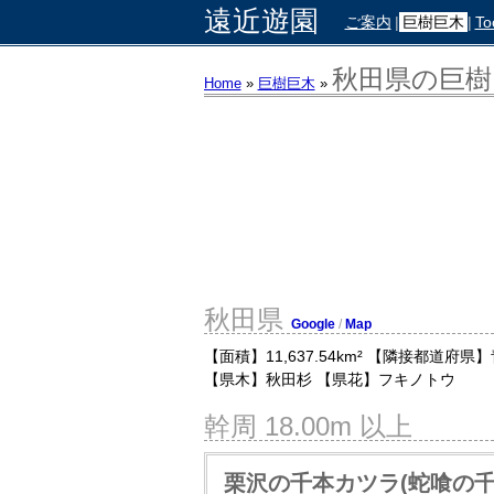
遠近遊園
ご案内
|
巨樹巨木
|
To
秋田県の巨樹
Home
»
巨樹巨木
»
秋田県
Google
/
Map
【面積】11,637.54km² 【隣接都道府県】
【県木】秋田杉 【県花】フキノトウ
幹周 18.00m 以上
栗沢の千本カツラ(蛇喰の千