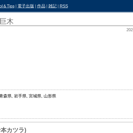
ol＆Tips
|
電子出版
|
作品
|
雑記
|
RSS
巨木
202
青森県, 岩手県, 宮城県, 山形県
本カツラ)