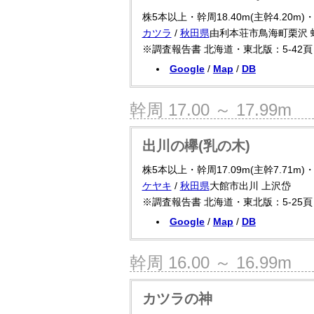
株5本以上・幹周18.40m(主幹4.20m)
カツラ
/
秋田県
由利本荘市鳥海町栗沢 
※調査報告書 北海道・東北版：5-42頁 /
Google
/
Map
/
DB
幹周 17.00 ～ 17.99m
出川の欅(乳の木)
株5本以上・幹周17.09m(主幹7.71m)
ケヤキ
/
秋田県
大館市出川 上沢岱
※調査報告書 北海道・東北版：5-25頁 
Google
/
Map
/
DB
幹周 16.00 ～ 16.99m
カツラの神