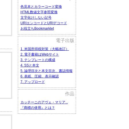
色見本とカラーコード変換
HTML数値文字参照変換
文字化けしない記号
URIエンコードとURIデコード
お役立ちBookmarklet
電子出版
1. 米国所得税対策（大幅改訂）
2. 電子書籍はWebサイト
3. テンプレートの構成
4. SSと本文
5. 論理目次と本文目次、書誌情報
6. 表紙、圧縮、表示確認
7. アップロード
作品
カッチーニのアヴェ・マリア...
『商標の使用』とは？