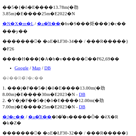
��5�{�ȏ�E����13.78m(�劲
3.85m)�E����25m�E2022�N
�N�X�m�L
/
�a�̎R��
�ɓs�S���炬���}�c��
���y��
�������񍐏� �ߋE�ŁF30-34�� / ���R�����}
�F26
���t�H���[�A�b�v�����񍐏��F62,69��
Google
/
Map
/
DB
�ѐ��R�̃J�c��
1. ���j�F��5�{�ȏ�E����13.00m(�劲
8.00m)�E����30m�E2023�N -
DB
2. �Y�j�F��5�{�ȏ�E����12.00m(�劲
7.00m)�E����25m�E2023�N -
DB
�J�c��
/
�a�̎R��
�I�̐�s�����Ò� �ѐX�R
�k�Ζ�
�������񍐏� �ߋE�ŁF30-32�� / ���R�����}