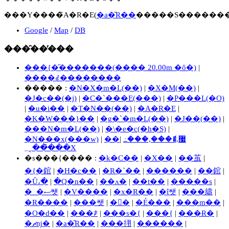
���Y����̃A�R�E(
�a�̎R��
�����S�������
Google
/
Map
/
DB
���̑��̕���
���{�̋�������(���� 20.00m �ȏ�)
|
����ꂽ��������
����� :
�N�X�m�L(��)
|
�X�M(��)
|
�J�c��(�j)
|
�C�`���E(���)
|
�P���L(�O)
|
�u�i��
|
�T�N��(��)
|
�A�R�E
|
�K�W���}��
|
�g�`�m�L(��)
|
�J��(��)
|
���N�m�L(��)
|
�\�e�c(�h�S)
|
�N���x(���w)
|
|
��޷,�ެ���,���߸
���̑��̖؁X
�s���{���� :
�k�C��
|
�X��
|
��茧
|
�{�錧
|
�H�c��
|
�R�`��
|
������
|
��錧
|
�Ȗ،�
|
�Q�n��
|
��ʌ�
|
��t��
|
�����s
|
�_�ސ쌧
|
�V����
|
�x�R��
|
�ΐ쌧
|
���䌧
|
�R����
|
���쌧
|
�򕌌�
|
�É���
|
���m��
|
�O�d��
|
���ꌧ
|
���s�{
|
���{
|
���Ɍ�
|
�ޗǌ�
|
�a�̎R��
|
���挧
|
������
|