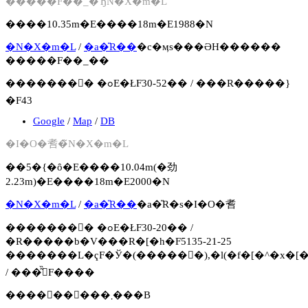
�����F��_�Ђ̃N�X�m�L
����10.35m�E����18m�E1988�N
�N�X�m�L
/
�a�̎R��
�c�ӎs���ӘH������
�����F��_��
�������񍐏� �ߋE�ŁF30-52�� / ���R�����}
�F43
Google
/
Map
/
DB
�I�O�䎛�̃N�X�m�L
��5�{�ȏ�E����10.04m(�劲
2.23m)�E����18m�E2000�N
�N�X�m�L
/
�a�̎R��
�a�̎R�s�I�O�䎛
�������񍐏� �ߋE�ŁF30-20�� /
�R�����b�V���R�[�h�F5135-21-25
�������L�ҁF�Ў�(�����񍐏�),�l(�f�[�^�x�[�
/ ���͂̏󋵁F����
����񂪌�����܂���B