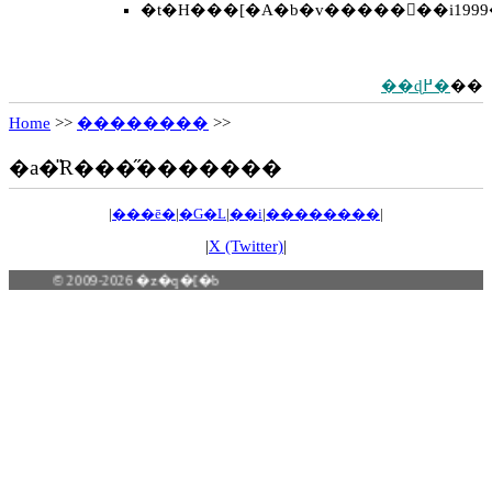
�t�H���[�A�b�v�����񍐏��i1999�
��ɖ߂�
��
Home
>>
��������
>>
�a�̎R���̋�������
|
���ē�
|
�G�L
|
��i
|
��������
|
|
X (Twitter)
|
© 2009-2026 �z�q�[�b