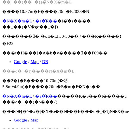
��_��(��_�{)�̃N�X�m�L
����10.87m�E����20m�E2023�N
�N�X�m�L
/
�a�̎R��
�I�̐�s����
��_��(�V�ƍc��_�{)
�������񍐏� �ߋE�ŁF30-30�� / ���R�����}
�F22
���t�H���[�A�b�v�����񍐏��F69��
Google
/
Map
/
DB
���o�_�Ђ̑����N�X�m�L
��2�{�E����10.70m(�劲
5.8m+4.9m)�E����20m�E�m�F�N�s��
�N�X�m�L
/
�a�̎R��
�����K�S���l�����u
���o�_��(�o���{)
���f�[�^�x�[�X�ɔ��l���E���o�_�Ђ̃N�X�
Google
/
Map