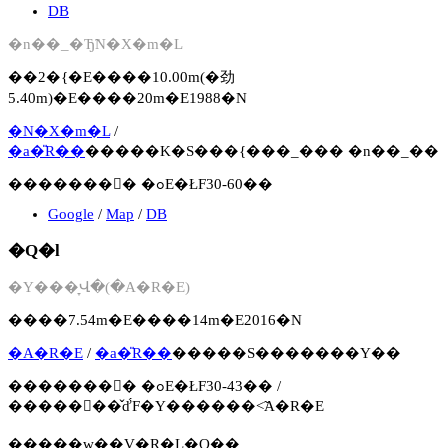
DB
�n��_�Ђ̃N�X�m�L
��2�{�E����10.00m(�劲
5.40m)�E����20m�E1988�N
�N�X�m�L
/
�a�̎R��
�����K�S���{���_��� �n��_��
�������񍐏� �ߋE�ŁF30-60��
Google
/
Map
/
DB
�Q�l
�Y���̞Վ�(�A�R�E)
����7.54m�E����14m�E2016�N
�A�R�E
/
�a�̎R��
�����S�������Y��
�������񍐏� �ߋE�ŁF30-43�� /
�����񍐏��̌ď́F�Y������˂̃A�R�E
�����w��V�R�L�O��