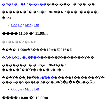
�N�X�m�L
/
�a�̎R��
�I�̐�s���_ �C��_��
�������񍐏� �ߋE�ŁF30-30�� / ���R�����}
�F23
Google
/
Map
/
DB
���� 11.00 �` 11.99m
�Y����̃A�R�E
����11.00m�E����12m�E2016�N
�A�R�E
/
�a�̎R��
�����S�������Y��
�������񍐏� �ߋE�ŁF30-43�� /
�����񍐏��̌ď́F�Y���̃A�R�E
���Y���̞Վ��i
�a�̎R��
�����S�������Y�
���w��V�R�L�O��)�ƊԈႦ�₷���̂Œ��ӁB
Google
/
Map
/
DB
���� 10.00 �` 10.99m