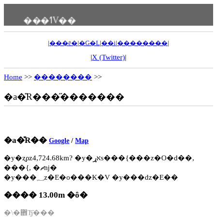
���ߗV��
|
���ē�
|
�G�L
|
��i
|
��������
|
|
X (Twitter)
|
Home
>>
��������
>>
�a�̎R���̋�������
�a�̎R��
Google
/
Map
�y�ʐρz4,724.68km? �y�אړs���{���z�O�d��,
���{, �ޗǌ�
�y���؁z�E�o���K�V �y���ԁz�E��
���� 13.00m �ȏ�
�\�܎Ђ̏���