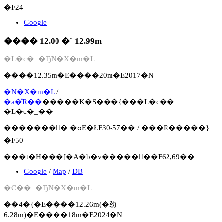
�F24
Google
���� 12.00 �` 12.99m
�L�c�_�Ђ̃N�X�m�L
����12.35m�E����20m�E2017�N
�N�X�m�L
/
�a�̎R��
�����K�S���{���L�c��
�L�c�_��
�������񍐏� �ߋE�ŁF30-57�� / ���R�����}
�F50
���t�H���[�A�b�v�����񍐏��F62,69��
Google
/
Map
/
DB
�C��_�Ђ̃N�X�m�L
��4�{�E����12.26m(�劲
6.28m)�E����18m�E2024�N