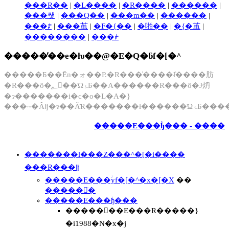
���R��
|
�L����
|
�R����
|
������
|
���쌧
|
���Q��
|
���m��
|
������
|
���ꌧ
|
���茧
|
�F�{��
|
�啪��
|
�{�茧
|
��������
|
���ꌧ
�����̓��e�ƕ��@�E�Q�ƃf�[�^
�����Ƃ��Ēn�ォ��P.�R���̍����ł̊����肪
�R���ȏ�̖؂𒲍��ΏۂƂ��A������R���ȏ�Ɉ炿
�ɂ�������i�c�o�L�A�}
���~�Ȃǁj�ɂ��Ă͂R�������ł�����
�����E���ؗђ��� - ����
�������l���Z���^�[�i����
���R���ǁj
�����E���ؗуf�[�^�x�[�X
��
�����𒲂ׂ�
�����E���ؗђ���
�����񍐏��E���R�����}
�i1988�N�x�j