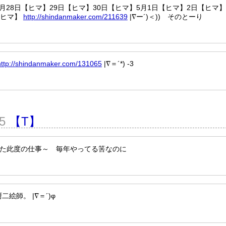
28日【ヒマ】29日【ヒマ】30日【ヒマ】5月1日【ヒマ】2日【ヒマ】
【ヒマ】
http://shindanmaker.com/211639
|∇ー´)＜)) そのとーり
http://shindanmaker.com/131065
|∇＝´*) -3
25
【T】
が疲れた此度の仕事～ 毎年やってる筈なのに
師。 |∇＝´)φ