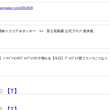
ndanmaker.com/201828
付嬢姉妹☆ココア＆ポッキー >> 富士花鳥園 公式ブログ 産休後。
ﾉｰﾄﾊﾟｿｺﾝのﾃﾞｨｽﾌﾟﾚｲだけ壊れる【今日】ﾃﾞｨｽﾌﾟﾚｲ買うてﾉｰﾄにつなぐ
20
【T】
15
【T】