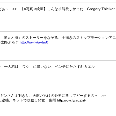
ぁ～ >> 【×写真 ○絵画】こんな才能欲しかった Gregory Thielker 
 >> 「老人と海」のストーリーをなぞる、手描きのストップモーションア
 | 小太郎ぶろぐ
http://ow.ly/avho0
 >> 一人称は「ワシ」に違いない、ベンチにたたずむカエル
ペンギンさん１羽きり、天敵だらけの外界に放してどーするのっ >>
人逮捕、ネットで吹聴し発覚 豪州 http://ow.ly/aqZnF