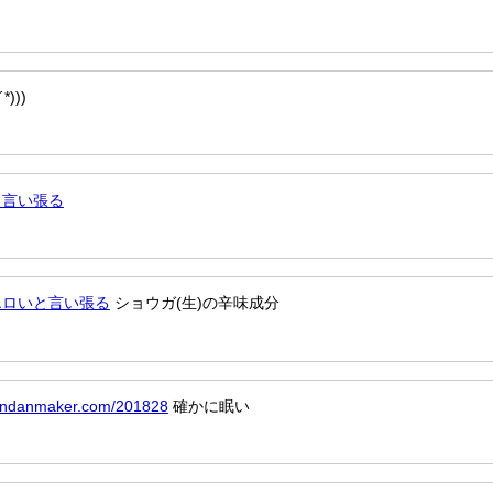
*)))
と言い張る
エロいと言い張る
ショウガ(生)の辛味成分
shindanmaker.com/201828
確かに眠い