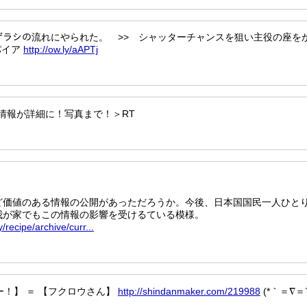
| カバ→アザラシの流れにやられた。 >> シャッターチャンスを狙い主役の座を
パイア
http://ow.ly/aAPTj
な情報が詳細に！写真まで！＞RT
ど価値のある情報の公開があっただろうか。今後、日本国国民一人ひと
我が家でもこの情報の影響を受けるている模様。
/recipe/archive/curr...
ー！】 ＝ 【フクロウさん】
http://shindanmaker.com/219988
(*｀＝∇＝´