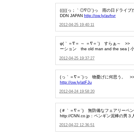
(((((っ；｀◎∇◎´)っ 雨の日ドライブだ
DDN JAPAN
http://ow.ly/avhvr
2012-04-25 19:40:11
φ(｀＝∇＝ ～ ＝∇＝´) すらぁ～
ーション the old man and the sea
2012-04-25 19:37:27
(っ｀＝∇＝´)っ 物憂げに何思う。
http://ow.ly/atFJu
2012-04-24 19:58:20
(＃｀＝∇＝´) 無防備なフェアリー
http://CNN.co.jp：ペンギン泥棒の男３
2012-04-22 12:36:51