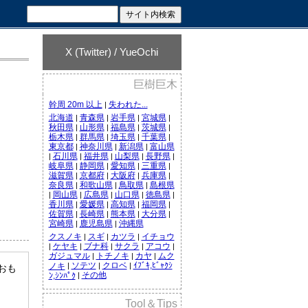
X (Twitter) / YueOchi
巨樹巨木
幹周 20m 以上
失われた...
|
北海道
青森県
岩手県
宮城県
|
|
|
|
秋田県
山形県
福島県
茨城県
|
|
|
|
栃木県
群馬県
埼玉県
千葉県
|
|
|
|
東京都
神奈川県
新潟県
富山県
|
|
|
石川県
福井県
山梨県
長野県
|
|
|
|
|
岐阜県
静岡県
愛知県
三重県
|
|
|
|
滋賀県
京都府
大阪府
兵庫県
|
|
|
|
奈良県
和歌山県
鳥取県
島根県
|
|
|
岡山県
広島県
山口県
徳島県
|
|
|
|
|
香川県
愛媛県
高知県
福岡県
|
|
|
|
佐賀県
長崎県
熊本県
大分県
|
|
|
|
宮崎県
鹿児島県
沖縄県
|
|
クスノキ
スギ
カツラ
イチョウ
|
|
|
ケヤキ
ブナ科
サクラ
アコウ
|
|
|
|
|
ガジュマル
トチノキ
カヤ
ムク
|
|
|
ソテツ
クロベ
ｲﾌﾞｷ,ﾋﾞｬｸｼ
ノキ
|
|
|
におも
その他
ﾝ,ｼﾝﾊﾟｸ
|
Tool＆Tips