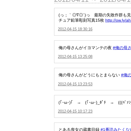
(っ；｀◎∇◎´)っ 最期の失敗作群
チュア鉛筆彫刻写真15枚
http://ow.ly/a
2012-04-15 18:30:16
俺の母さんがイヨマンテの夜
#俺の母
2012-04-15 13:25:08
俺の母さんがどうにもとまらない
#俺
2012-04-15 13:23:53
(｢･ω･)｢ → (｢･ω･)_ﾎﾟﾁ → (((ﾊﾞｧﾝ
2012-04-15 10:17:23
とある喪女の蔵書目録
#1番読みたく