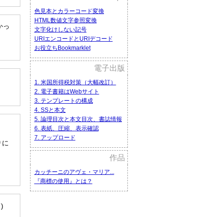
色見本とカラーコード変換
HTML数値文字参照変換
かっ
文字化けしない記号
URIエンコードとURIデコード
お役立ちBookmarklet
電子出版
1. 米国所得税対策（大幅改訂）
2. 電子書籍はWebサイト
3. テンプレートの構成
4. SSと本文
5. 論理目次と本文目次、書誌情報
6. 表紙、圧縮、表示確認
7. アップロード
りに
作品
カッチーニのアヴェ・マリア...
『商標の使用』とは？
)