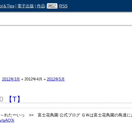
ol＆Tips
|
電子出版
|
作品
|
雑記
|
RSS
2012年3月
«
2012年4月
»
2012年5月
30
【T】
い～やさ～れたーいっ >> 富士花鳥園 公式ブログ ＧＷは富士花鳥園の鳥達
ly/aAQ3j