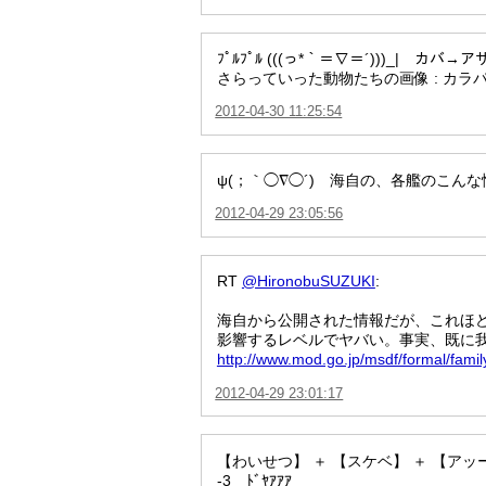
ﾌﾟﾙﾌﾟﾙ (((っ*｀＝∇＝´)))_
さらっていった動物たちの画像 : カラ
2012-04-30 11:25:54
ψ(；｀◯∇◯´) 海自の、各艦のこん
2012-04-29 23:05:56
RT
@HironobuSUZUKI
:
海自から公開された情報だが、これほ
影響するレベルでヤバい。事実、既に
http://www.mod.go.jp/msdf/formal/family
2012-04-29 23:01:17
【わいせつ】 ＋ 【スケベ】 ＋ 【アッ
-3 ﾄﾞﾔｱｱｱ