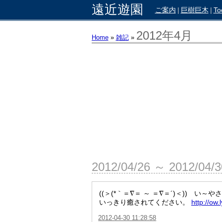
遠近遊園
ご案内
|
巨樹巨木
|
To
2012年4月
Home
»
雑記
»
2012/04/26 ～ 2012/04/
((＞(*｀＝∇＝ ～ ＝∇＝´)＜)) 
いっきり癒されてください。
http://ow.
2012-04-30 11:28:58