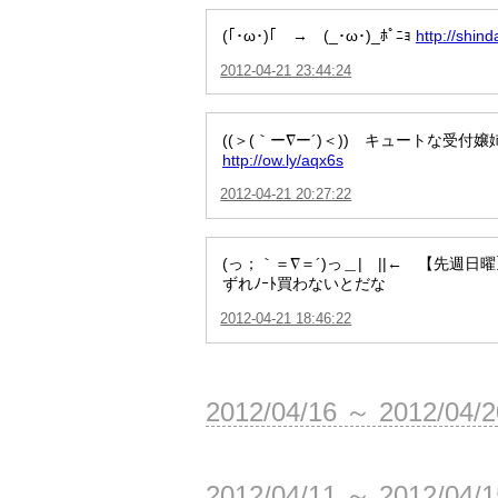
(｢･ω･)｢ → (_･ω･)_ﾎﾟﾆｮ
http://shi
2012-04-21 23:44:24
((＞(｀ー∇ー´)＜)) キュートな受
http://ow.ly/aqx6s
2012-04-21 20:27:22
(っ；｀＝∇＝´)っ＿| ||← 【先週日曜】
ずれﾉｰﾄ買わないとだな
2012-04-21 18:46:22
2012/04/16 ～ 2012/04/
2012/04/11 ～ 2012/04/