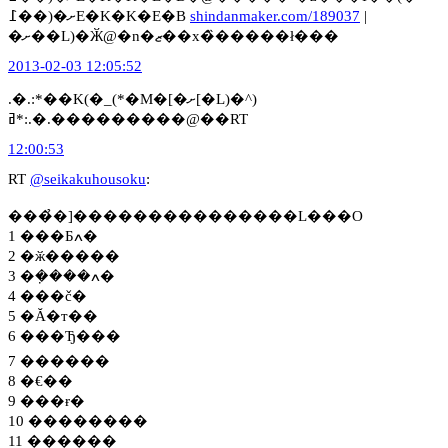
߁��)�ށE�K�K�E�B
shindanmaker.com/189037
|
�ށ��L)�Ӂ@�n�ޒ��x�̏�����ł���
2013-02-03 12:05:52
.�.:*��K(�_(*�M�[�ށ[�L)�^)
ߥ*:.�.���������@��RT
12:00:53
RT
@seikakuhousoku
:
���̉�]���������������L���O
1 ���Ƃߍ�
2 �ӂ�����
3 �݂����ߍ�
4 ���č�
5 �Ă�т��
6 ���Ђ���
7 ������
8 �€��
9 ���ɍ�
10 ��������
11 ������