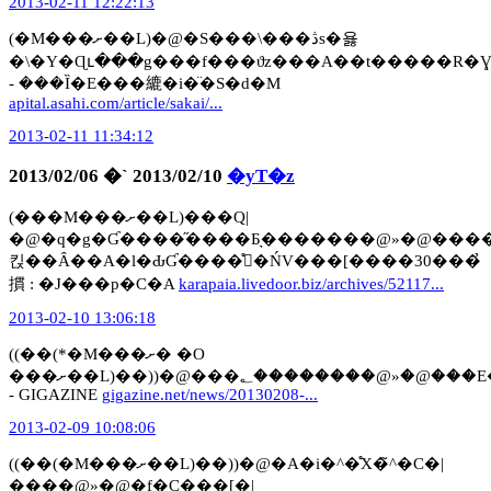
2013-02-11 12:22:13
(�M���ށ��L)�@�S���\���ڎs�욣
�\�Y�Ɋւ���g���f���ϑz���A��t�����R�Ɣے�B�@»�@�s�W�R�t�@�u����Ȗϑz�v�̐؂
- ���Ȉ�E���䌒�i�̈�S�d�M
apital.asahi.com/article/sakai/...
2013-02-11 11:34:12
2013/02/06 �` 2013/02/10
�yT�z
(���M���ށ��L)���Q|
�@�q�g�Ɠ����̋����Ƃ͉�������@»�@�����
킩��Ȃ��A�l�ԂƓ����̊�ŃV���[����30���̉
摜 : �J���p�C�A
karapaia.livedoor.biz/archives/52117...
2013-02-10 13:06:18
((��(*�M���ށ� �O
���ށ��L)��))�@���؂��������@»�@���E��̎��؂�CM�ŗL���Ȗ؂Ȃǈ�x�͌��������E�̋��؁E���16��
- GIGAZINE
gigazine.net/news/20130208-...
2013-02-09 10:08:06
((��(�M���ށ��L)��))�@�A�i�^�̊X�̃^�C�|
����@»�@�f�C���[�|