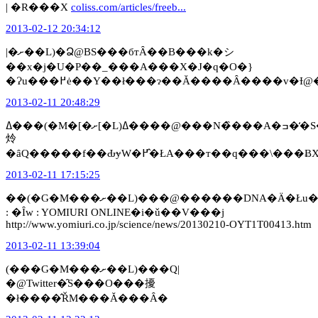
| �R���X
coliss.com/articles/freeb...
2013-02-12 20:34:12
|�ށ��L)�Ձ@BS���бтȂ��B���k�シ
��x�j�U�P��_���A���X�J�q�O�}
�Ɂu���߂ė��Y��ł���ɂ��Ă����Ȃ����v
2013-02-11 20:48:29
ߡ���(�M�[�ށ[�L)ߡ����@���N�̏���A�ߏ��̒S������͐���Ȃ��
炩
�ȃQ�����f��ԂɏW�߂�̂ŁA���т��q���
2013-02-11 17:15:25
��(�G�M���ށ��L)���@������DNA�Ӓ�Łu�R�E�m�g���ڃg�L�ȁv���u�y���J���ڃg�L�ȁv�B�@»�@�g�L�A�y���J���̒��Ԃł����c���{���w��ύX
: �Ȋw : YOMIURI ONLINE�i�ǔ��V���j
http://www.yomiuri.co.jp/science/news/20130210-OYT1T00413.htm
2013-02-11 13:39:04
(���G�M���ށ��L)���Q|
�@Twitter�̑S���O���擾
�ł����̂ŘM���Ă���Ȃ�