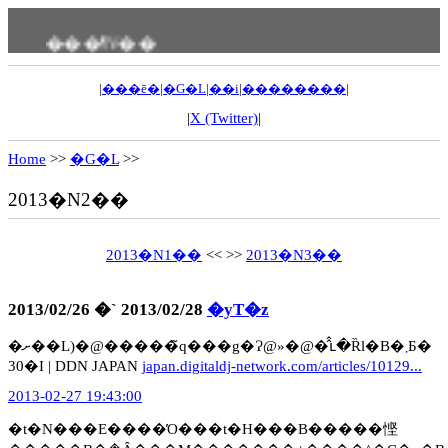
���ߗV��
|
���ē�
|
�G�L
|
��i
|
��������
|
|
X (Twitter)
|
Home
>>
�G�L
>>
2013�N2��
2013�N1��
<< >>
2013�N3��
2013/02/26 �` 2013/02/28
�yT�z
�ށ��L)�@�����̃q���g�Ɂ@»�@�̂̂ւ�Ȑl�B�܂Ƃ�
30�I | DDN JAPAN
japan.digitaldj-network.com/articles/10129...
2013-02-27 19:43:00
�t�N���E����̓O���t�H���B�����悭