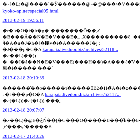
�ށ[�L)�@����`�Ў������@»�@���\�V���
kyoko-np.net/special05.html
2013-02-19 19:56:11
�r�b�O�t�b�g�`���͂����Ő��܂ꂽ
�B���Ẫ��N�E�V���E�̖؁X���������Ԑ_��̏
ꏊ�A�u�J�h�[�΁v�i�A�����J�j :
�J���p�C�A
karapaia.livedoor.biz/archives/52118...
�ށ��L)��))
�_��I�ȃ��N�E�V���E(���H��)�A���{�̐V�
䉑�ł�����܂���`
2013-02-18 20:10:39
������̂��ɂ�����ɂׂ�����񂱁B2�H�̃A�i�z��
: �J���p�C�A
karapaia.livedoor.biz/archives/52117...
�ށ[�L)))�ށ[�L))) ���̯
2013-02-18 20:07:07
�ށ��L)�@E�ڂŃ��[�G���O�����B���͂Ƃ��Ƃ�A�񑩂����Ȃ��ӎu�̎
ア���݂ɕ`�����B
2013-02-17 21:40:26