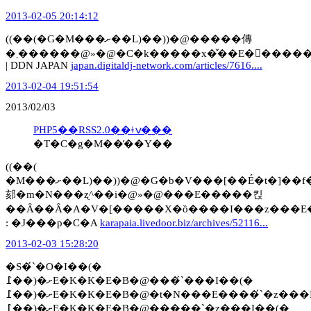
2013-02-05 20:14:12
((��(�G�M���ށ��L)��))�@�����傳
�܂������@»�@�C�k�����x�̌��E�𒴂�����M��_�ɂȂ�
| DDN JAPAN
japan.digitaldj-network.com/articles/7616....
2013-02-04 19:51:54
2013/02/03
PHP5��RSS2.0��ǂݍ���
�T�C�g�M��̕��Y��
((��(
�M���ށ��L)��))�@�G�b�V���[��É�t�]��f�i�Ƃ����
郂�m�N���ʐ^��i�@»�@���E�����킩
��Ȃ��Ȃ�A�V�[�����X�ȍ����I���z���E
: �J���p�C�A
karapaia.livedoor.biz/archives/52116...
2013-02-03 15:28:20
�S�́`�O�I��(�
߁��)�ށE�K�K�E�B�@���́`���I��(�
߁��)�ށE�K�K�E�B�@�t�N���E����́`�z���I��(�
߁��)�ށE�K�K�E�B�@�����`�z���I��(�