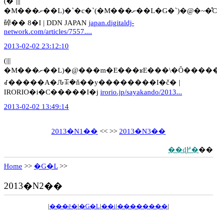
(�`|||
�M���ށ��L)�`�c�`(�M���ށ��L�G�`)�@�~�̊C�ɂ������N�g�D���t���������@»�@�y���R�������z�Ɋ��ɓ�������ٌ`�̓��
䂽�� 8�I | DDN JAPAN
japan.digitaldj-
network.com/articles/7557....
2013-02-02 23:12:10
(|||
�M���ށ��L)�@���m�E���ʁE���\�Ȏ�����̋~������ȁc�@»�@������Ɂg�Q�C�h���ƌ��߂���
ꂽ�����A�Ԉꔯ�ň��y��������I�č� |
IRORIO�i�C�����I�j
irorio.jp/sayakando/2013...
2013-02-02 13:49:14
2013�N1��
<< >>
2013�N3��
��ɖ߂�
��
Home
>>
�G�L
>>
2013�N2��
|
���ē�
|
�G�L
|
��i
|
��������
|