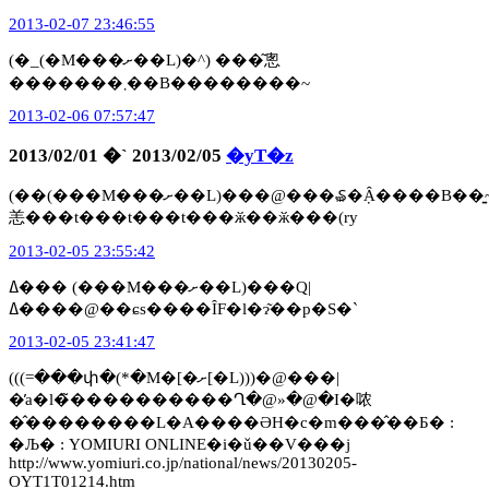
2013-02-07 23:46:55
(�_(�M���ށ��L)�^) ���͂悤
�������܂��B��������~
2013-02-06 07:57:47
2013/02/01 �` 2013/02/05
�yT�z
(��(���M���ށ��L)���@���₷�݂Ȃ����B��͍~��
恙���t���t���t���ӂ��ӂ���(ry
2013-02-05 23:55:42
ߡ��� (���M���ށ��L)���Q|
ߡ����@��ɕs����ȊF�l�ɂ͂��p�S�`
2013-02-05 23:41:47
(((=���փ�(*�M�[�ށ[�L)))�@���|
�̓a�l�̃����������Ղ�@»�@�I�哝
�̂��������L�A����ƏH�c�m���̂��Ƃ� :
�Љ� : YOMIURI ONLINE�i�ǔ��V���j
http://www.yomiuri.co.jp/national/news/20130205-
OYT1T01214.htm