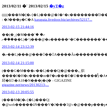
2013/02/11 �` 2013/02/15
�yT�z
(((((���M�[�ށ[�L)���@�J�^�c��������̍D��S�Ɩ`���@»�@����ȃ����w���ȃJ�^�c�����͌������ƂȂ��B���Ƃ��̍��̃J�^�c����
: �J���p�C�A
karapaia.livedoor.biz/archives/52117...
2013-02-15 21:44:16
��(�_(�M���ށ� �`
���ށ��L)�^)���@�o�����^�C�������`�
2013-02-14 23:12:39
�ށ��L)���@���񂫂��΁A����Ȃɒ������̂�
2013-02-14 21:15:00
(���G�M���ށ��L)���Q|�@���؂炽
����I�H�c����m�F�u���E�U������̂͊y�A�ƌ�
邱�Ƃ𔭕\�A18�N�̗��j�ɖ� - GIGAZINE
gigazine.net/news/20130213-...
2013-02-13 20:05:55
(���M�[�ށ[�L)���Q|
�@web�����ăN���V�J���Ɂ@»�@���p���p���