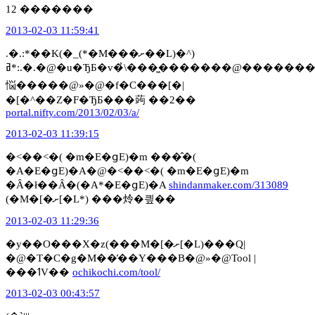
12 �������
2013-02-03 11:59:41
.�.:*��K(�_(*�M���ށ��L)�^)
ߥ*:.�.�@�u�ЂƂ�v�̉\���͖�������@�������Ă
悩�����@»�@�f�C���[�|
�[�^��Z�F�ЂƂ���蒟 ��2��
portal.nifty.com/2013/02/03/a/
2013-02-03 11:39:15
�˂��˂�( �m�E�ցE)�m ���̂�(
�A�E�ցE)�A�@�˂��˂�( �m�E�ցE)�m
�Ȃ�ł��Ȃ�(�A*�E�ցE)�A
shindanmaker.com/313089
(�M�[�ށ[�L*) ���炩�킢��
2013-02-03 11:29:36
�y��O���X�z(���M�[�ށ[�L)���Q|
�@�T�C�g�M��̕��Y���B�@»�@Tool |
���ߗV��
ochikochi.com/tool/
2013-02-03 00:43:57