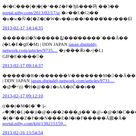
�f�C���[�|�[�^��Z�F�ЂƂ���蒟 ��3��
portal.nifty.com/2013/02/17/a/
�ށ��L�G)��
�u�w�Ń\�[�Z�[�W�v��m��҂����̑��ɂ���Ƃ́I
2013-02-17 14:14:35
�����āI�N�����킽���̕�����`���Ă��
(�L�E�ցE�M) | DDN JAPAN
japan.digitaldj-
network.com/articles/9735....
�y�֒��Ӂz�ށ[�L)
GIF�E�l���񂽂�
2013-02-17 09:14:37
�����̃l�R�ɂ������V�������M�𔃂��Ă��
| DDN JAPAN
japan.digitaldj-network.com/articles/9731....
�փ�=))) �H�@��1�sAA�ōČ��s��
2013-02-17 09:12:10
((��(�M�[�ށ[ �`
�[�ށ[�L)��))�@�s��2���ق��`�@»�@�f�C���[�|
�[�^��Z�F�t�N���E�J�t�F�����Ȃ藈�Ă�
portal.nifty.com/kiji/130215159...
2013-02-16 13:54:54