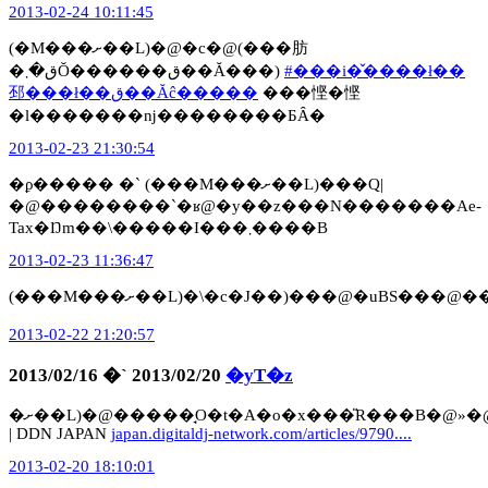
2013-02-24 10:11:45
(�M���ށ��L)�@�c�@(���肪
�ق�܂Ŏ������ق��Ă���)
#���i�̌����ł��
邳���ł��ق��Ăĉ�����
���悭�悭
�l�������ǌ��������ƂȂ�
2013-02-23 21:30:54
�ϼ����� �` (���M���ށ��L)���Q|
�@��������`�ʁ@�y��z���N�������Ae-
Tax�Ŋm��\�����I���܂����B
2013-02-23 11:36:47
(���M���ށ��L)�\�c�J��)���@�uBS
2013-02-22 21:20:57
2013/02/16 �` 2013/02/20
�yT�z
�ށ��L)�@�����̘O�t�A�o�x���̎R���B�@»�@�����̉����Ɣj���`�����T�C�o�[�p���N�ȎR����
| DDN JAPAN
japan.digitaldj-network.com/articles/9790....
2013-02-20 18:10:01