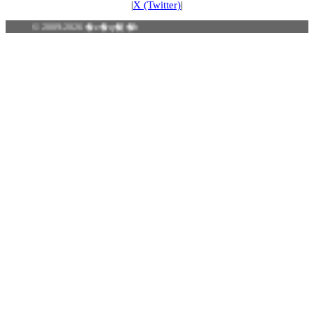
|
X (Twitter)
|
© 2009-2026 �z�q�[�b