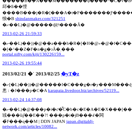
�����B�݂�Ȃ���M�������ψ����^�C�v�B�܂����^�̎�����ŁA���R�ł��������b�ɏ���
邱�Ƃ��悭
����B���j�R�[���A�t�F�������Ƒ����
悢�B
shindanmaker.com/321251
�ށ��L)�@�����ɖҋד����Ă�
2013-02-26 21:59:33
�ށ��L)��))�@��a���h�R�[�H�@»�@�f�C���[�|
�[�^��Z�F�n�g�ɂȂ�܂���
portal.nifty.com/kiji/130226159...
2013-02-26 19:55:44
2013/02/21 �` 2013/02/25
�yT�z
�ށ[�L)��))�@�����I�C���g�r�y���M���ɖ����@»�@�y���M����������̃��{�b�g���y���M���̐��Ԃ�T��u�y���M���E�J���v�̎d�����Ղ�����Ă݂
悤 : �J���p�C�A
karapaia.livedoor.biz/archives/52119...
2013-02-24 14:37:08
�ށ��L)�@���p�i�ƈ�̂̃C�b�c�E�A�E�X���[�����[���h�B�ӎ��������ƃ��m���g���ȁ[���B�@»�@�����������
珬���ȕʂ̐��E��?! ���p�i�ɉB���ꂽ�閧
�̉F���ɋ��M | DDN JAPAN
japan.digitaldj-
network.com/articles/10082...