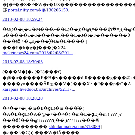
�[�^��Z�F�W�c�ŊX���̂�������������
邼
portal.nifty.com/kiji/130206159...
2013-02-08 18:59:24
�O((��(�G�M���ށ��L)��))�@(=���փ�=)))�@�����󑐂ցI�@»�@�y�d���Ewi-
fi�����z�d�����ł���L�J�t�F�������ꂷ
���錏 / �ݐЂ���͔̂�Вn�̔L���� |
���P�b�g�j���[�X24
rocketnews24.com/2013/02/08/291...
2013-02-08 18:30:03
(���M�[�ށ[�L)���Q|
�@�u�����߂�H�v�����ԃR�����g���@»�@�N�}
����ɏo����ĂƂ낯��V�}���X : �J���p�C�A
karapaia.livedoor.biz/archives/52117...
2013-02-08 18:28:28
�˂��˂�( �m�E�ցE)�m ���̂�(
�A�E�ցE)�A�@�˂��˂�( �m�E�ցE)�m ( ??? )?
���邹���@???????('��')???????���킠
����������
shindanmaker.com/313089
|
�ށ��L�G))) ���₩�łȂ����