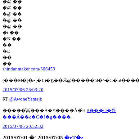
�@ ��
�@ ��
�@ ��
�@ ��
�@ ��
�t ��
�N ��
��
�E
��
��
shindanmaker.com/366459
(���M�[�ށ[�L)�Ӄ��Ӂ@�����ăl�^�G�ɑł
2015/07/06 23:03:20
RT
@AwoneYamaji
:
�����̊當���A�ӂ����Ă�́H
#���O�炵
���Ȃ��c�C�[�g����
2015/07/06 20:52:32
2015/07/01 �` 2015/07/05
�yT�z