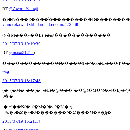
RT
@AwoneYamaji
:
#anokokawaii
shindanmaker.com/522438
(((�M���ށ��L)))�@�������������̯
2015/07/19 19:19:30
RT
@masa2121b
:
�������������
img...
2015/07/19 18:17:48
(�_(�M�[��(�_�L)�@���`��@(�M�^)�ށ[�L)�^)�@���
ꂻ��
.�.:*��K(�_(�M�[�ށ[�L)�^)
ߥ*:.�.�@�~�J�������`�@���M�B�̖ҋ�
2015/07/19 15:21:14
RT
@AwoneYamaji
: