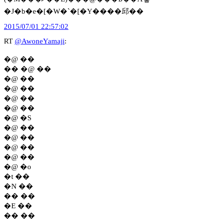
�J�b�e�[�W�`�[�Y����邱��
2015/07/01 22:57:02
RT
@AwoneYamaji
:
�@ ��
�� �@ ��
�@ ��
�@ ��
�@ ��
�@ ��
�@ �S
�@ ��
�@ ��
�@ ��
�@ ��
�@ �o
�t ��
�N ��
�� ��
�E ��
�� ��