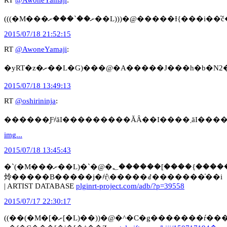
2015/07/18 21:52:15
RT
@AwoneYamaji
:
�yRT�z�ށ��L�G)���@�A�����J���
2015/07/18 13:49:13
RT
@oshirininja
:
������Ƒ҂ā
img...
2015/07/18 13:45:43
�`(�M���ށ��L)�`�@�؂������[����{�����z�����Đ����������B�@��@�_�
炩�����B�����j�҂݂ŕ\�����ꂽ�������̍��i
| ARTIST DATABASE
plginrt-project.com/adb/?p=39558
2015/07/17 22:30:17
((��(�M�[�ށ[�L)��))�@�^�C�g�������ŕ�����OK�Č��B���C�Ɏ����I���l����ƌ����B�@��@�u�������̍s���~�܂�v���D��