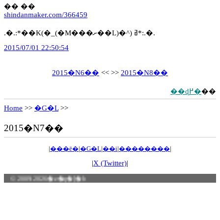
�� ��
shindanmaker.com/366459
.�.:*��K(�_(�M���ށ��L)�^) ߥ*:.�.
2015/07/01 22:50:54
2015�N6��
<< >>
2015�N8��
��ɖ߂�
��
Home
>>
�G�L
>>
2015�N7��
|
���ē�
|
�G�L
|
��i
|
��������
|
|
X (Twitter)
|
© 2009-2026 �z�q�[�b