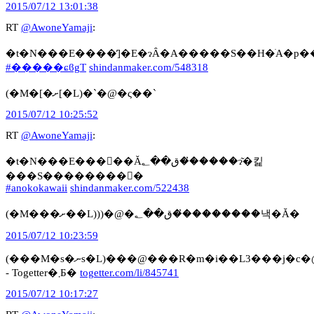
2015/07/12 13:01:38
RT
@AwoneYamaji
:
#�����ɕϐgT
shindanmaker.com/548318
(�M�[�ށ[�L)�`�@�ς��`
2015/07/12 10:25:52
RT
@AwoneYamaji
:
�t�N���E���񂾂��Ăق��؂��̓����ɂ͂�킱
���S��������񂾂�
#anokokawaii
shindanmaker.com/522438
(�M���ށ��L)))�@�ق��؂��̓�������낵�Ă�
2015/07/12 10:23:59
(���M�s�ނs�L)���@���R�m�i��L3���j�c�@��@�t�@���^�W�[���Œ��ƗE�҂̐\���A���R�m�̉�v����
- Togetter�܂Ƃ�
togetter.com/li/845741
2015/07/12 10:17:27