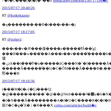
- �f�C���[�|�[�^��Z
portal.nifty.com/kiji/150717194�c
2015/07/17 20:40:26
RT
@koikekazuo
:
�q�������܃��B�i���r��v�j
2015/07/17 18:17:05
RT
@zolge1
:
���r��v�Ɉꌾ���傪����z�͑����̂ł͂Ȃ��낤
���B���w���̍��A���r��v����̌�����h
瓐
�ݓǂ݁A��l�̏��͊F�u�ǂ����ăG���N�`�I�����Ȃ��́[�b�I�v�Ƃ����тȂ���S���ŏP���|
�����Ă�����̂��Ɩ{�C�ŐM���Ă����B�܂���������Ȃ��Ƃ͂Ȃ������B�ǂ����Ă���
郓���B
2015/07/17 18:16:36
(���M�[�ށ[�L)���Q|
�@�����ǂ��ł��`�@��@Web����҂͐�΃u�b�N
�[�N���Ă��������A�f�U�C����R�[�f�
𗧂T�C�g�̂܂Ƃ� | �R���X
coliss.com/articles/build�c