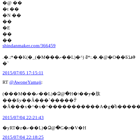
�@ ��
�t ��
�N ��
��
�E
��
��
shindanmaker.com/366459
.�.:*��K(�_(�M���ށ��L)�^) ߥ*:.�.�@�O��Ƃقڈꏏ
�`
2015/07/05 17:15:11
RT
@AwoneYamaji
:
(���M���ށ��L)�Ձ@�H�ו��ɏ�肽
���Ƃ͎v��Ȃ���`�����ꏭ
�Ȃ���x�^�x�^�����������A�g�̂ɓ����
2015/07/04 22:21:43
�yRT�z�ށ��L)�Ձ@�G�r�V�H
2015/07/04 22:18:25