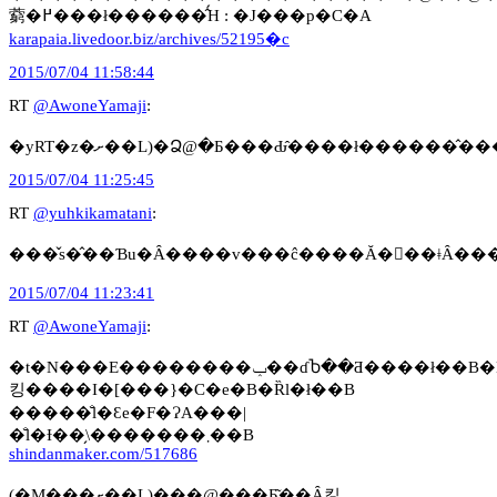
藭�߂���ł������̂́H : �J���p�C�A
karapaia.livedoor.biz/archives/52195�c
2015/07/04 11:58:44
RT
@AwoneYamaji
:
�yRT�z�ށ��L)�Ձ@�Ƃ���Ԃ̂����ł����
2015/07/04 11:25:45
RT
@yuhkikamatani
:
2015/07/04 11:23:41
RT
@AwoneYamaji
:
�t�N���E��������ݕ��ɗႦ��Ƌ����ł��B�D�����S�̎�����B�N�ɂł����
킹����I�[���}�C�e�B�Ȑl�ł��B
�����̐l�Ɛe�F�ɁA���|
�̐l�Ɨ��̗\�������܂��B
shindanmaker.com/517686
(�M���ށ��L)���@���Ƃ͂��Ȃ킿