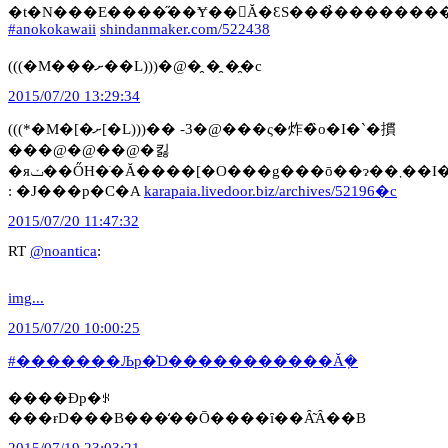
�t�N���E����̋��Ɏ��𓖂Ă�ƐS���̉������
#anokokawaii
shindanmaker.com/522438
(((�M���ށ��L)))�@�̯ �̯ �̯�c
2015/07/20 13:29:34
(((*�M�[�ށ[�L)))�� -3�@���ς�炸�̏o�I�`�摜
���@�@��@�킳
�яݖ��ŐH�ׂ�Ă����[�O���g���ō��ɂ��܂��I�g�[�X�^�[�łł���ȒP�Ă����[�O���g�̍�����2���V�s�y�l�g���V�z
: �J���p�C�A
karapaia.livedoor.biz/archives/52196�c
2015/07/20 11:47:32
RT
@noantica
:
img...
2015/07/20 10:00:25
#�������Љp�̍D�����������Ă݂�
����Ɖp�ꂪ
���ɍD���B���̒��Ō����ȋ��Ȃ͂Ȃ��B
2015/07/19 23:03:21