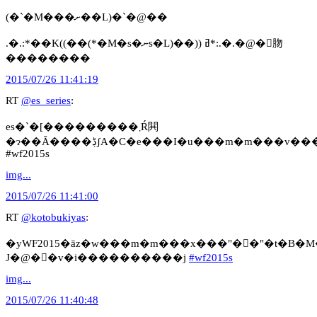
(�`�M���ށ��L)�`�@��
.�.:*��K((��(*�M�s�ނs�L)��)) ߥ*:.�.�@�򔄂肳
��������
2015/07/26 11:41:19
RT
@es_series
:
es�`�[���������܂Ŕ閧
�ɂ��Ă����ڋʃA�C�e���I�u���m�m���v����u�򔄂�v���t�B�M���A���ł�??
#wf2015s
img...
2015/07/26 11:41:00
RT
@kotobukiyas
:
�yWF2015�āz�w���m�m���x���"�򔄂�"�t�B�
J�@�򔄂�v�i����������j
#wf2015s
img...
2015/07/26 11:40:48