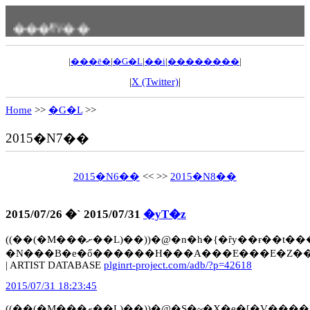
���ߗV��
|
���ē�
|
�G�L
|
��i
|
��������
|
|
X (Twitter)
|
Home
>>
�G�L
>>
2015�N7��
2015�N6��
<< >>
2015�N8��
2015/07/26 �` 2015/07/31
�yT�z
((��(�M���ށ��L)��))�@�n�h�{�ȓy��ɍ��t�������B�߂���̗d�����������B�@��@�}
�N���B�e�ő������H���A���E���E�Z��
| ARTIST DATABASE
plginrt-project.com/adb/?p=42618
2015/07/31 18:23:45
((��(�M���ށ��L)��))�@�S�~�X�e�[�V�����i�l�̊��z�ł��j�Ǝv��������͐[���A�^�ʖڂ�OK�����B�@��@�u���ݐ؂�v�����ł�