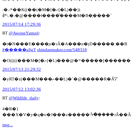
.�.:*��K((��(�M�[�ށ[�L)��))
ߥ*:.�.�@����ł����͂����M�B�̗����`
2015/07/14 17:29:36
RT
@AwoneYamaji
:
�t�N���E����͔n�ɂȂ�A���n�ŗD�����܂��B
#�����ɕϐgT
shindanmaker.com/548318
�O(((((���M�[�ށ[�L)���@�܋�����[������
2015/07/13 21:29:32
�yRT�z(���M���ށ��L)�`�@�����R�Ȃ̂Ɂ`
2015/07/12 13:02:36
RT
@Wildlife_daily
:
4�R�}
img...