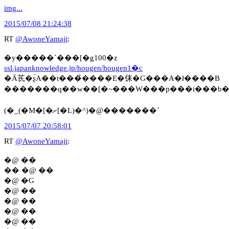
img...
2015/07/08 21:24:38
RT
@AwoneYamaji
:
�y�����`���[�g100�z
ssl.japanknowledge.jp/hougen/hougen1�c
�Ӓ茋�ʂ́A��t���̉����E�㑍�G���A�ł����B
�������q��w��[�~���W���p���i���b
(�_(�M�[�ށ[�L)�^)�@�������`
2015/07/07 20:58:01
RT
@AwoneYamaji
:
�@ ��
�� �@ ��
�@ �G
�@ ��
�@ ��
�@ ��
�@ ��