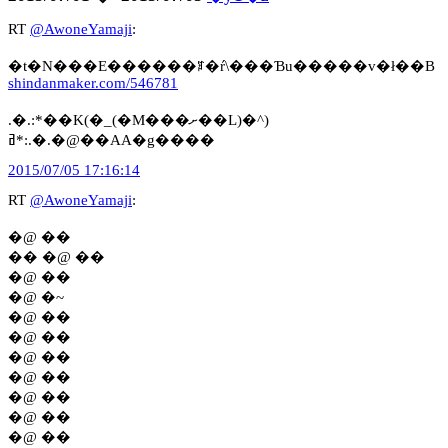
RT
@AwoneYamaji
:
�t�N���E������ꌾ�ŕ\���Ɓu�����v�ł��B
shindanmaker.com/546781
.�.:*��K(�_(�M���ށ��L)�^)
ߥ*:.�.�@��AA�g����
2015/07/05 17:16:14
RT
@AwoneYamaji
:
�@ ��
�� �@ ��
�@ ��
�@ �~
�@ ��
�@ ��
�@ ��
�@ ��
�@ ��
�@ ��
�@ ��