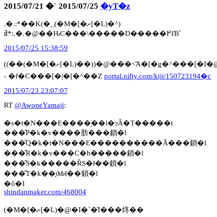
2015/07/21 �` 2015/07/25
�yT�z
.�.:*��K(�_(�M�[�ށ[�L)�^)
ߥ*:.�.�@��ԊC���\�����D�����߂łƁ`
2015/07/25 15:38:59
((��(�M�[�ށ[�L)��))�@���˂̃A�[�g�^���[�I�@��@�X�Ō�������`���X�g���[�ł���
- �f�C���[�|�[�^��Z
portal.nifty.com/kiji/150723194�c
2015/07/23 23:07:07
RT
@AwoneYamaji
:
�s�t�N���E����̗��l�ɂȂ�T�����t
���̂P�k�v����肪���鎖�l
���̂Q�k�t�N���E����������Ă���鎖�l
���̂R�k�v���C�h�����鎖�l
���̂S�k�����ȐS�ł��鎖�l
���̂T�k��͕ϑԂł��鎖�l
�ȏ�I
shindanmaker.com/468004
(�M�[�ށ[�L)�@�I�`�̑f���炵��