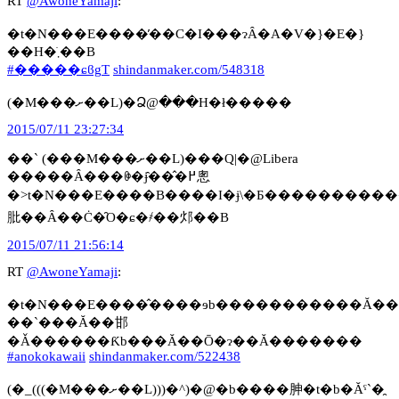
RT
@AwoneYamaji
:
�t�N���E����̓��C�I���ɂȂ�A�V�}�E�}
��H�ׂ܂��B
#�����ɕϐgT
shindanmaker.com/548318
(�M���ށ��L)�Ձ@���H�ł�����
2015/07/11 23:27:34
��` (���M���ށ��L)���Q|�@Libera
�����Ȃ���ꏏ�ɉ̂��̂�߂悤
�˃t�N���E����B����I�ɉ\�Ƃ���������
肶��Ȃ��Ċ�̑O�ɕ�҂��邩��B
2015/07/11 21:56:14
RT
@AwoneYamaji
:
�t�N���E����̂����ɘb�����������Ă���ƃt�N��
��`���Ă��邯
�Ǎ������Ƙb���Ă��Ō�ɂ��Ă�������
#anokokawaii
shindanmaker.com/522438
(�_(((�M���ށ��L)))�^)�@�b����胂�t�b�Ăˁ`�̯