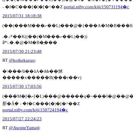
- �f�C���[�|�[�^��Z
portal.nifty.com/kiji/150731194�c
2015/07/31 18:18:38
(��(���M���ށ��L)���@�{���A�
.�.:*��K((��(�M���ށ��L)��))
ߥ*:.�.�@�M�B�̗���
2015/07/30 21:23:48
RT
@koikekazuo
:
�\���҂ȃ��āA�ϑԂ��炢
�����x�����B(���r��v)
2015/07/30 17:03:56
(���M�[�ށ[�L)���@�����q�̃~���I�@��@������g���ă~�������
肵�Ă݂� - �f�C���[�|�[�^��Z
portal.nifty.com/kiji/150724194�c
2015/07/27 22:24:23
RT
@AwoneYamaji
: