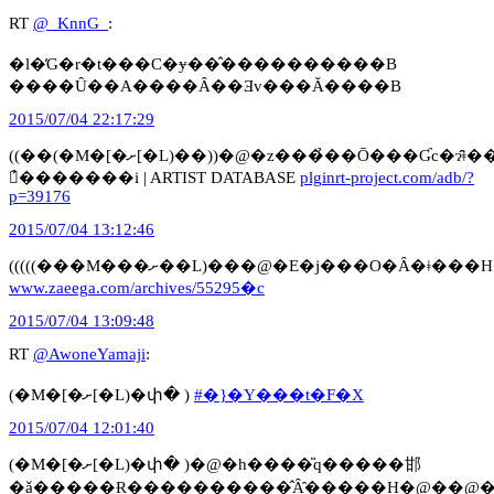
RT
@_KnnG_
:
�l�̓G�r�t���C�ɏ��̂����������B
����Ȗ��A����Ȃ��Ǝv���Ă����B
2015/07/04 22:17:29
((��(�M�[�ށ[�L)��))�@�z���̉��Ō���Ɠc�ɂ̂̂ǂ��Ȋ�Ղł��ˁ`�@��@������x���G�ŗL���ȃA���`���{���h�̏ё���
𗧑̉�������i | ARTIST DATABASE
plginrt-project.com/adb/?
p=39176
2015/07/04 13:12:46
www.zaeega.com/archives/55295�c
2015/07/04 13:09:48
RT
@AwoneYamaji
:
(�M�[�ށ[�L)�փ� )
#�}�Y���t�F�X
2015/07/04 12:01:40
(�M�[�ށ[�L)�փ� )�@�h����̎q�����邯
�ǎ�����Ɍ����������̂Ȃ̂�����H�@��@�