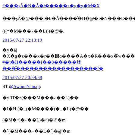
#���ʂȂ�N�Ȃ�ǂ�����z�g�g�M�X
���ʂȂ�@���t�b�Ă����̂�H�@�t�N���E��
(((*�M���ށ��L)))�@�̯
2015/07/27 22:13:19
�y�ă|
�X�g�z���x�ŗ��΂ɑ����A�x�R���x�̃w��
#�t�H�����[��8�����炢
���̌������������������ȑ̌�
2015/07/27 20:59:38
RT
@AwoneYamaji
:
�yRT�z(���M���ށ��L)��
�I�H (�_(�M����(�_�L)�@��
(�M�^)�ށ��L)�^)�@�m
�`(�M���ށ��L�`)�@�m