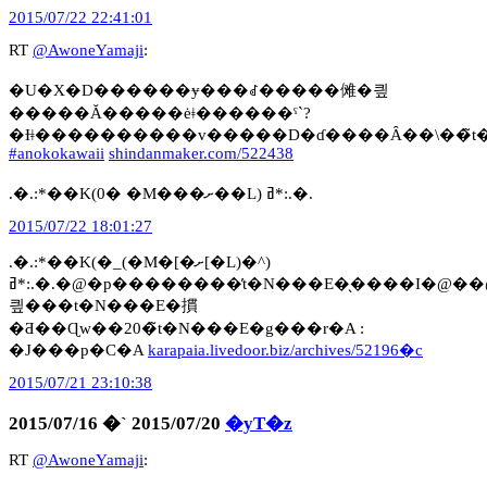
2015/07/22 22:41:01
RT
@AwoneYamaji
:
�U�X�D������ɏ���ꂽ�����傩�킢
�����Ă�����ėǂ������ˁ`?
�Ɨǂ����������v�����D�ɗ����Ȃ��\��̃
#anokokawaii
shindanmaker.com/522438
.�.:*��K(0� �M���ށ��L) ߥ*:.�.
2015/07/22 18:01:27
.�.:*��K(�_(�M�[�ށ[�L)�^)
ߥ*:.�.�@�p��������̓t�N���E�̖����I�@��@���b�c�ҋׂk�n�u�d�I���
킢���t�N���E�摜
�Ƌ��Ɋw��20�̃t�N���E�g���r�A :
�J���p�C�A
karapaia.livedoor.biz/archives/52196�c
2015/07/21 23:10:38
2015/07/16 �` 2015/07/20
�yT�z
RT
@AwoneYamaji
: