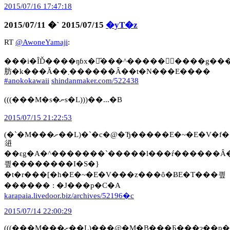
2015/07/16 17:47:18
2015/07/11 �` 2015/07/15
�yT�z
RT
@AwoneYamaji
:
���i�ȊĎ����ŋɓx�ْ̋���^���������g���ē����M����M�Ɉ
肪�k���Ă��܂������Ȃ��t�N���E����
#anokokawaii
shindanmaker.com/522438
(((���M�s�ނs�L)))��...�B
2015/07/15 21:22:53
(�`�M���ށ��L)�`�c�@�Ђ�����E�~�E�V�f���i���O�t���EBGM�Ȃ��j�
𗬂
��ԑg�A�^�������`�����l���ŕ������
킢��������I�S�}
�t�r���[�h�E�~�E�V���z���ȏ�ɃE�T���킢
������ : �J���p�C�A
karapaia.livedoor.biz/archives/52196�c
2015/07/14 22:00:29
(((���M���ށ��L)���@�M�B���Ƃ���