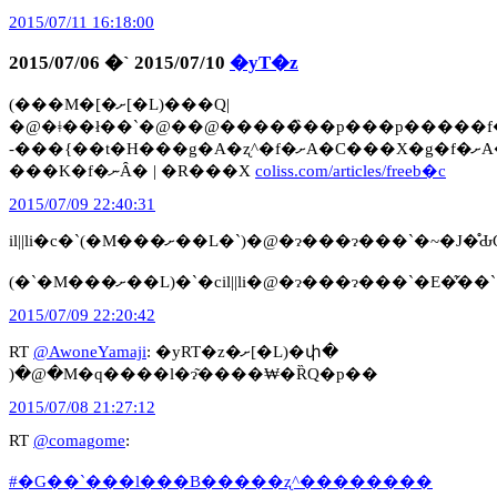
2015/07/11 16:18:00
2015/07/06 �` 2015/07/10
�yT�z
(���M�[�ށ[�L)���Q|
�@�ǂ��ł��`�@��@�����̏��p���p�����f�ނ̑��܂
-���{��t�H���g�A�ʐ^�f�ށA�C���X�g�f�ށA�}
���K�f�ނȂ� | �R���X
coliss.com/articles/freeb�c
2015/07/09 22:40:31
il||li�c�`(�M���ށ��L�`)�@�ɂ���ɂ���`�~�J�
(�`�M���ށ��L)�`�cil||li�@�ɂ���ɂ���`�E�͂̕��`
2015/07/09 22:20:42
RT
@AwoneYamaji
: �yRT�z�ށ[�L)�փ�
)�@�M�q����l�ɂ͂����₩�ȐQ�p��
2015/07/08 21:27:12
RT
@comagome
:
#�G��`���l���B�����ʐ^��������