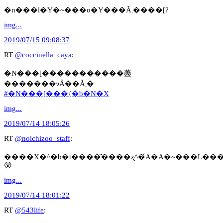
�n���l�Y�~���o�Y���Ă܂����[?
img...
2019/07/15 09:08:37
RT
@coccinella_caya
:
�N���[�����������藎
�������ɂȂ��Ă܂�
#�N���[���{�b�N�X
img...
2019/07/14 18:05:26
RT
@noichizoo_staff
:
����X�^�b�t����͂����ʐ^�́A�A�~���L��
😲
img...
2019/07/14 18:01:22
RT
@543life
: