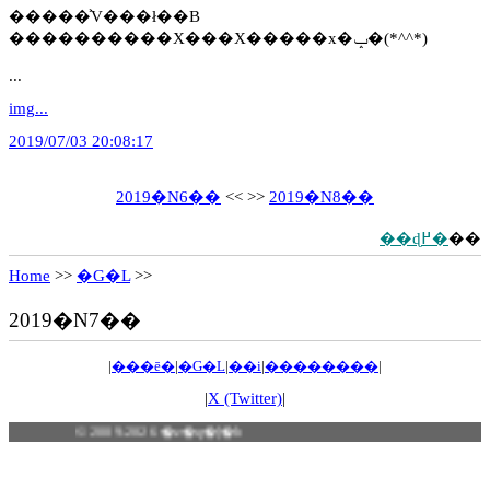
�����͐V���ł��B
����������X���X�����x�ݒ�(*^^*)
...
img...
2019/07/03 20:08:17
2019�N6��
<< >>
2019�N8��
��ɖ߂�
��
Home
>>
�G�L
>>
2019�N7��
|
���ē�
|
�G�L
|
��i
|
��������
|
|
X (Twitter)
|
© 2009-2026 �z�q�[�b