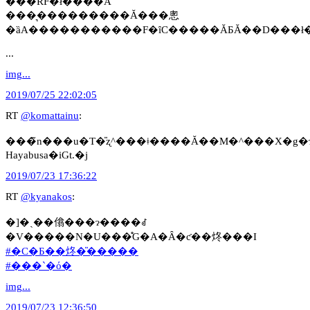
���ȐF�ł����A
���͉���������Ă���悤
�ȁA�����������F�ȋC�����ĂƂĂ��D���ł�(*
...
img...
2019/07/25 22:02:05
RT
@komattainu
:
���̃n���u�T�̎ʐ^���ǂ����Ă��M�^���X�
Hayabusa�iGt.�j
2019/07/23 17:36:22
RT
@kyanakos
:
�]�ˎ��㒆���ɂ����ꂽ
�V�����N�U���̊G�A�Ȃ�ƈ��炵���I
#�C�Ƃ��炵�̎�����
#���`�ό�
img...
2019/07/23 12:36:50