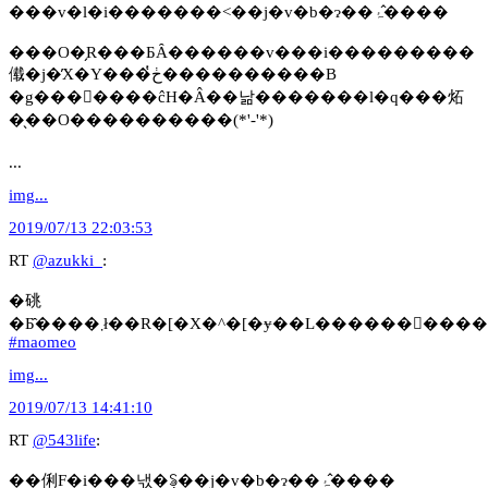
���v�l�i�������˂��j�v�b�ɂ��ۂ�̂���
���O�̗R���ƂȂ������v���i���������
傤�j�̓X�Y���ڂ̔����������B
�g���񂹍����ĉH�Â��낢�������l�q���炻
�̖��O����������(*'-'*)
...
img...
2019/07/13 22:03:53
RT
@azukki_
:
�䂪
�Ƃ̂����܂ł��R�[�X�^�[�ɏ��L������񂭂��
#maomeo
img...
2019/07/13 14:41:10
RT
@543life
:
��俐F�i���낷�݂ꂢ��j�v�b�ɂ��ۂ�̂���