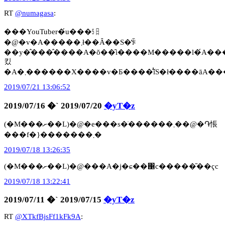
RT
@numagasa
:
���YouTuber�́u���㏤
�@�v�A�����܂ł��Ȃ��S�̒ꂩ
��y�̂���̂����A�ŏ��̑i����M�����l�́A�����������������Ƃ�����ޕK�v�Ȃ��
킸
2019/07/21 13:06:52
2019/07/16 �` 2019/07/20
�yT�z
(�M���ށ��L)�@�e���s�ׂ������܂��@�֏悵
���f�}�������܂�
2019/07/18 13:26:35
(�M���ށ��L)�@���A�j�ɕ��΁c�����̎��ҁc
2019/07/18 13:22:41
2019/07/11 �` 2019/07/15
�yT�z
RT
@XTkfBjsFf1kFk9A
: