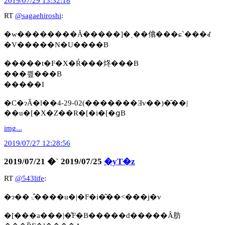
2019/07/29 13:32:18
RT
@sagaehiroshi
:
�w��������Ă�����]�ˎ��㒆���ɕ`���ꂽ
�V�����N�U����B
�����t�F�X�Ŕ���炵���B
���킢���B
�����I
�C�ɂȂ�l��4-29-02(�������Ǝv��)�̑��|
��u�[�X�Z��R�[�i�[�ցB
img...
2019/07/27 12:28:56
2019/07/21 �` 2019/07/25
�yT�z
RT
@543life
:
�ɂ��ۂ�̂���u�|�F�i�͂��˂���j�v
�[���a���|�̐F�B�����d�����Ȃ肪