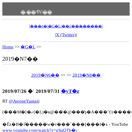
���ߗV��
|
���ē�
|
�G�L
|
��i
|
��������
|
|
X (Twitter)
|
Home
>>
�G�L
>>
2019�N7��
2019�N6��
<< >>
2019�N8��
2019/07/26 �` 2019/07/31
�yT�z
RT
@AwoneYamaji
:
(���M�[�ށ[�L)�ʁ@���@���̒ʂ�A���ϓz
�Ĕz�B�ɂ͋�����w�т���`���[���I�x - YouTube
www.youtube.com/watch?v=uSqOTb�c