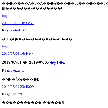
���ł����A��Ă���Ȃ̂�����󋵔c������̂�5
邵�������ɍ��������I
img...
2019/07/07 18:33:51
RT
@kaito4432
:
�ŋ߂�QR���ϑ��������ĉ���
img...
2019/07/06 16:44:44
2019/07/01 �` 2019/07/05
�yT�z
RT
@ayuzu_s
:
�^�`�͕ꐫ�ŕ����B
2019/07/04 23:46:09
RT
@543life
:
�����������l�ł����B