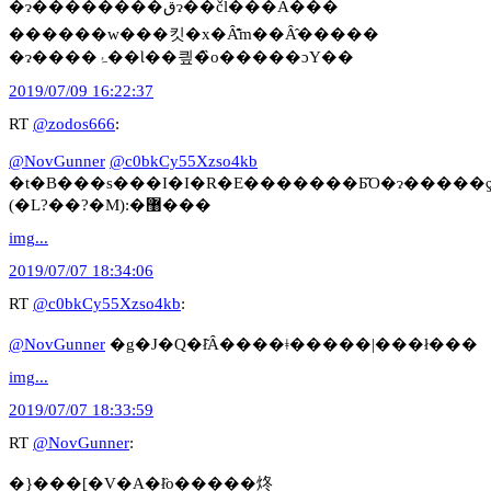
�ɂ��������قɂ��čl���Ă���
������w���킷�x�Ȃ̂͊m��Ȃ̂�����
�ɂ����ۂ��Ɩ��킢�̏o�����ɔY��
2019/07/09 16:22:37
RT
@zodos666
:
@NovGunner
@c0bkCy55Xzso4kb
�t�B���s���I�I�R�E�������Ƃ̑O�ɂ�����
(�L?��?�M):�޸���
img...
2019/07/07 18:34:06
RT
@c0bkCy55Xzso4kb
:
@NovGunner
�g�J�Q�ł͂Ȃ����ǂ�����|���ł���
img...
2019/07/07 18:33:59
RT
@NovGunner
:
�}���[�V�A�ł̏o�����炵