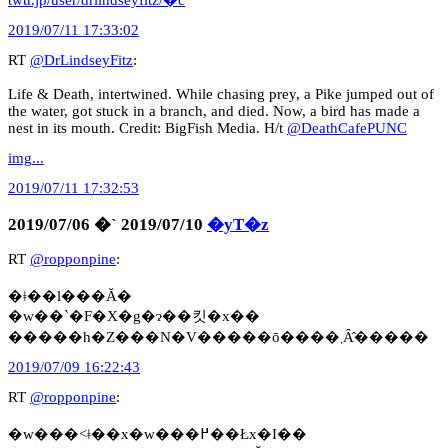
twtr.jp/user/drlindseyfitz/�c
2019/07/11 17:33:02
RT
@DrLindseyFitz
:
Life & Death, intertwined. While chasing prey, a Pike jumped out of
the water, got stuck in a branch, and died. Now, a bird has made a
nest in its mouth. Credit: BigFish Media. H/t
@DeathCafePUNC
img...
2019/07/11 17:32:53
2019/07/06 �` 2019/07/10
�yT�z
RT
@ropponpine
:
�ǂ��l���Ă�
�w��`�F�X�g�ɂ��킷�x��
�����h�Z���N�V�����ō����܂Ȃ̂�����
2019/07/09 16:22:43
RT
@ropponpine
:
�w���˂ǂ��x�w���߂��Łx�I��