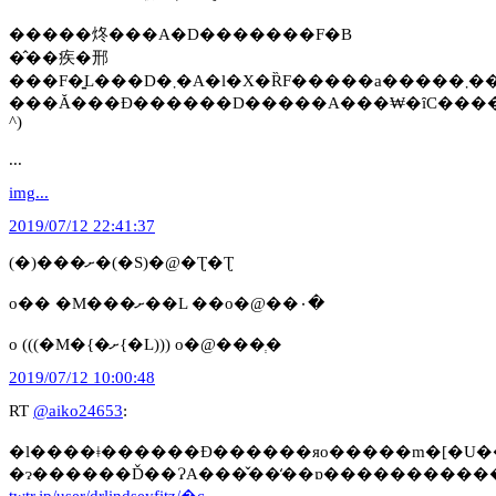
�����炵���A�D�������F�B
�̂��疾�邢
���F�͍L���D�܂
���Ă���Ɖ������D�����A���₩�ȋC�����ɂȂ�܂
^)
...
img...
2019/07/12 22:41:37
(�)���ށ�(�S)�@�Ʈ�Ʈ
o�� �M���ށ��L ��o�@��۰�
o (((�M�{�ށ{�L))) o�@���ְ�
2019/07/12 10:00:48
RT
@aiko24653
:
�l����ǂ������Đ������яo�����m�[�U�
�ɂ������Ď��ɁA���̌��̒��ɒ����������