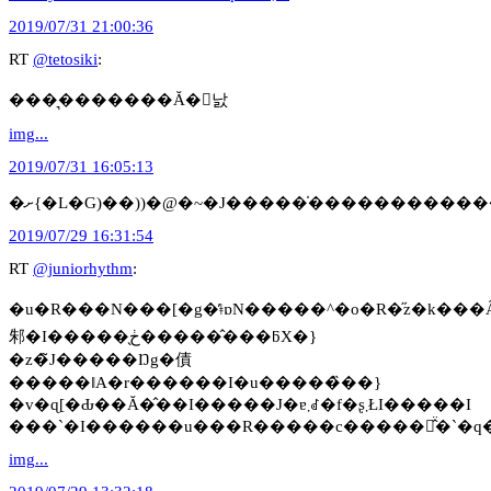
2019/07/31 21:00:36
RT
@tetosiki
:
���͉�������Ă�񂾂낤
img...
2019/07/31 16:05:13
2019/07/29 16:31:54
RT
@juniorhythm
:
�u�R���N���[�g�̕ǂɒN�����^�o�R�̋z�k��
邾�I�����̖ڂ������̂��ƃX�}
�z�̃J�����Ŋg�債
�����ǁA�r������I�u�����̏��}
�v�ɋ[�Ԃ��Ă�̂��I�����J�ɐ܂ꂽ�f�ʂ܂ŁI�����I
���`�I������u���R�����c�����̂̈�`�q�̌
img...