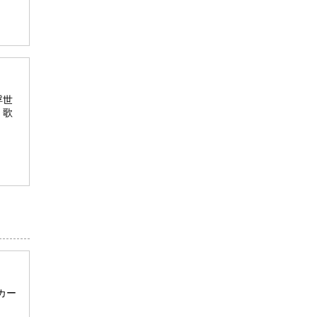
浮世
。歌
カー