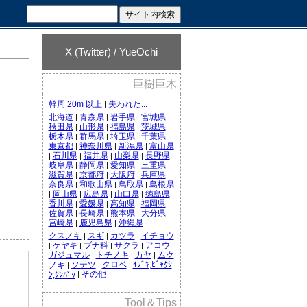
X (Twitter) / YueOchi
巨樹巨木
幹周 20m 以上
失われた...
|
北海道
青森県
岩手県
宮城県
|
|
|
|
秋田県
山形県
福島県
茨城県
|
|
|
|
栃木県
群馬県
埼玉県
千葉県
|
|
|
|
東京都
神奈川県
新潟県
富山県
|
|
|
石川県
福井県
山梨県
長野県
|
|
|
|
|
岐阜県
静岡県
愛知県
三重県
|
|
|
|
滋賀県
京都府
大阪府
兵庫県
|
|
|
|
奈良県
和歌山県
鳥取県
島根県
|
|
|
岡山県
広島県
山口県
徳島県
|
|
|
|
|
香川県
愛媛県
高知県
福岡県
|
|
|
|
佐賀県
長崎県
熊本県
大分県
|
|
|
|
宮崎県
鹿児島県
沖縄県
|
|
クスノキ
スギ
カツラ
イチョウ
|
|
|
ケヤキ
ブナ科
サクラ
アコウ
|
|
|
|
|
ガジュマル
トチノキ
カヤ
ムク
|
|
|
ソテツ
クロベ
ｲﾌﾞｷ,ﾋﾞｬｸｼ
ノキ
|
|
|
その他
ﾝ,ｼﾝﾊﾟｸ
|
Tool＆Tips