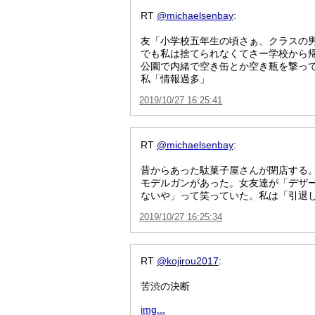
RT
@michaelsenbay
:
友「小学校五年生の頃さぁ、クラスの
でも私は捨てられなくてさー学校から
公園で内緒で空き缶とか空き瓶を撃っ
私「情報過多」
2019/10/27 16:25:41
RT
@michaelsenbay
:
昔からあった駄菓子屋さんが閉店する
モデルガンがあった。女友達が「デザ
ないや」って笑っていた。私は「引退
2019/10/27 16:25:34
RT
@kojirou2017
:
苦渋の決断
img...