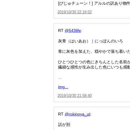
[びじゅチューン！] アルルの訳あり物件 - 
2019/10/30 22:16:02
RT
@543life
:
灰青（はいあお）｜にっぽんのいろ
青に灰色を加えた、穏やかで落ち着い
ひとつひとつの色にきちんとした名前
繊細な感性が生み出した色にいつも感動しま
...
img...
2019/10/30 21:58:40
RT
@rokinoya_ut
:
話が別