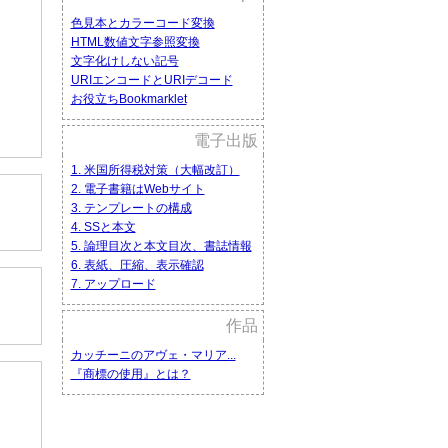
色見本とカラーコード変換
HTML数値文字参照変換
文字化けしない記号
URIエンコードとURIデコード
お役立ちBookmarklet
電子出版
1. 米国所得税対策（大幅改訂）
2. 電子書籍はWebサイト
3. テンプレートの構成
4. SSと本文
5. 論理目次と本文目次、書誌情報
6. 表紙、圧縮、表示確認
7. アップロード
作品
カッチーニのアヴェ・マリア...
『商標の使用』とは？