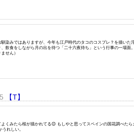
お馴染みではありますが、今年も江戸時代のタコのコスプレ？を描いた
り、飲食をしながら月の出を待つ「二十六夜待ち」という行事の一場面
りません）
25
【T】
よくみたら桜が描かれてる😊 もしやと思ってスペインの国花調べたら
かうれしい。