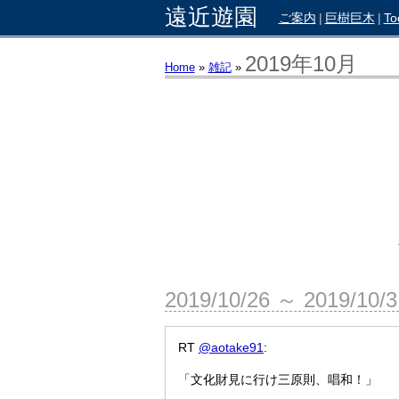
遠近遊園
ご案内
|
巨樹巨木
|
To
2019年10月
Home
»
雑記
»
2019/10/26 ～ 2019/10/
RT
@aotake91
:
「文化財見に行け三原則、唱和！」