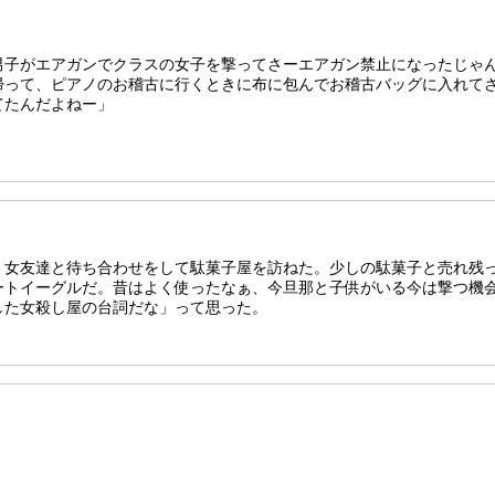
男子がエアガンでクラスの女子を撃ってさーエアガン禁止になったじゃ
帰って、ピアノのお稽古に行くときに布に包んでお稽古バッグに入れて
てたんだよねー」
。女友達と待ち合わせをして駄菓子屋を訪ねた。少しの駄菓子と売れ残
ートイーグルだ。昔はよく使ったなぁ、今旦那と子供がいる今は撃つ機
した女殺し屋の台詞だな」って思った。