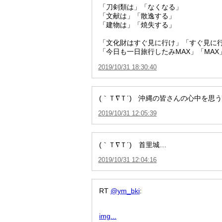
「刀剣類は」「なくなる」
「文献は」「散逸する」
「建物は」「焼失する」
「文化財はすぐ見に行け」「すぐ見に
「今日も一日旅行したみMAX」「MAX
2019/10/31 18:30:40
(｀Ｔ∇Ｔ´) 沖縄の皆さんの心中を思
2019/10/31 12:05:39
(｀Ｔ∇Ｔ´) 首里城…
2019/10/31 12:04:16
RT
@ym_bki
:
img...