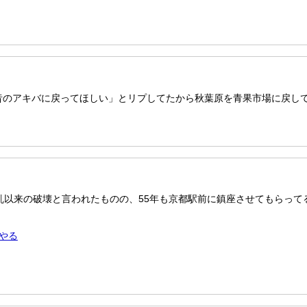
昔のアキバに戻ってほしい」とリプしてたから秋葉原を青果市場に戻し
乱以来の破壊と言われたものの、55年も京都駅前に鎮座させてもらって
やる