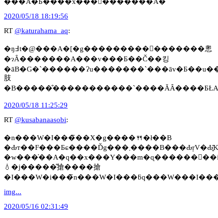
���͂Ȃ�Ƃ����x����������Ȃ̂�
2020/05/18 18:19:56
RT
@katurahama_aq
:
�ŋ߃t�@���A�[�g���������񂢂�������悤
�ɂȂ�������A���v���Ƃ��Č��킹
�āB�G�`������Ɂu�������`���āv�Ƃ��u�
肢
2020/05/18 11:25:29
RT
@kusabanaasobi
:
�n���W�I���̃��X�g����🍴�ł��B
�Ԃт��F���Ƃɕ����Ďg���܂����B���
�w���̍��A�q��x���Y���m�ɋ������󂯂��
💧�j�����̐搶����搶
img...
2020/05/16 02:31:49