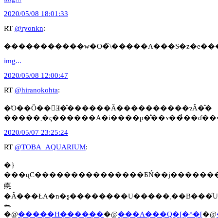
2020/05/08 18:01:33
RT
@ryonkn
:
�����������w�O�̃\�����A���S�z�e���
img...
2020/05/08 12:00:47
RT
@hiranokohta
:
�Ό��Ŏ��􂤂Ǝ�̎������Ă����������ɂȂ�̂�
�����܂�ς������A�i����p�̐��ʏ��̉��
2020/05/07 23:25:24
RT
@TOBA_AQUARIUM
:
�}
���ɋC���������������ƂŃ��j�������l�q�ł��
悳
�Ȃ���ŁA�n�ʂ��������U�����܂��B���̐U���̗l�q������̐��ʂɂ��\��Ă���̂ŁA������������
🐊
�@
�����H������
�@
���A���Q�[�^�[
�@