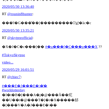
2020/05/30 13:36:40
RT
@rounin8hunter
:
���̓J�G���̎��[���������񂾂낤�ȁc�c
2020/05/30 13:35:21
RT
@skytreeofficial
:
�X�J�C�c���[��
#�u���[�C���p���X
??
#TokyoSkytree
video...
2020/05/29 16:01:51
RT
@chiec7
:
#���E�J���E�\�̓�
#worldotterday
�I�t�B�[���A�j�@���Ȃ��炨
��U��t�@���T�[�r�X�����郆
�[���V�A�J���E�\��