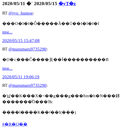
2020/05/11 �` 2020/05/15
�yT�z
RT
@ryo_humoe
:
���O�I�I�Ő�����Ȃ��񂾂��I�I�I�I
img...
2020/05/15 15:47:08
RT
@marumaru9735290
:
�O�ɂ܂���Č����炱��Ȋ����������B
img...
2020/05/11 19:06:19
RT
@marumaru9735290
:
�납��K���X�˂��g���g���ƃm�b�N���鉹
�������̂Ō���Ɓc
����ȉ����K��҂��I(���)
#�R�Q��