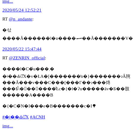
img...
2020/05/24 12:52:21
RT
@n_andante
:
�삯
����Ă������l�ɒ����𒅂��Ă�������V�k
2020/05/22 15:47:44
RT
@ZENRIN_official
:
����l�C�́u���܂�
�ǂ��Ԃ̐X�v�ŁA�[�������̒n�}�������ɂȂ肫
���Ă���v���C���[���Г��ɂ���炵
���Ƃ̉\�𕷂������̂Łc�{�l�Ɂu�����āv�Ƃ��肢
������A����B
�{�C�̃N�I���e�B�������c�I🌳
#�ǂ��Ԃ̐X
#ACNH
img...