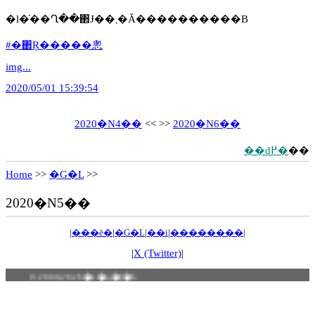
�l�̍��Ղ��΂Ɉ��܂�Ă����������B
#�΂Ŗ�����悤
img...
2020/05/01 15:39:54
2020�N4��
<< >>
2020�N6��
��ɖ߂�
��
Home
>>
�G�L
>>
2020�N5��
|
���ē�
|
�G�L
|
��i
|
��������
|
|
X (Twitter)
|
© 2009-2026 �z�q�[�b