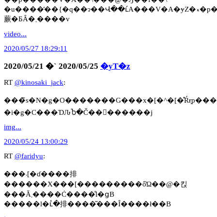
�u����̓��{�q��ɂ��Վ��ւ́A���V�A�ɏZ�ޑ�p�l���p���{�ɂƂ��āA�M�����Ȃ��قǂ̑��
蕨�ƂȂ�܂����v
video...
2020/05/27 18:29:11
2020/05/21 �` 2020/05/25
�yT�z
RT
@kinosaki_jack
:
���̃s�N�g�O�������G���x�[�^�[�̊Ŕɍ̗p��
�i�g�C���ƊԈႦ�Č��󂵂������j
img...
2020/05/24 13:00:29
RT
@faridyu
:
���܁[�ɗ����排
������X���[���������őΏ��@�킩
���Ă܂����Ċ����̐l�ցB
�����l�ւ̔�排����͂���Ȋ����ł��B