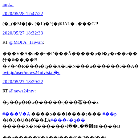
img...
2020/05/28 12:47:22
(�_(�M�[�ށ[�L)�^)�@JAL�ۂ���GJ!
2020/05/27 18:32:33
RT
@MOFA_Taiwan
:
���V�A�ɑ��~�߂���Ă�����p�l�y�т��̔z���90�]������p�ɖ߂��Ă��܂����I���V�A�A���{�̊֘A�@�ցA�Վ��ւ��o���Ă������������{�q��̋��͂ɐS���
犴�ӂ��܂��B
twtr.jp/user/news24ntv/stat�c
2020/05/27 18:29:22
RT
@news24ntv
:
�y��p�l�o������{���菕���z
#���V�A
����o���ł����ɂ���
#��p
�l�X�U�l�̂��߁A
#���{�q��
�����X�N������Վ��ւ��΂��܂����B
��p�����V�A��\���@�Ԓ��f��\