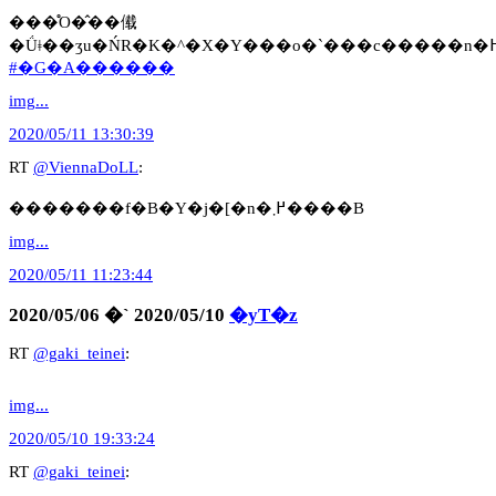
���̊O�̂��傤
#�G�A������
img...
2020/05/11 13:30:39
RT
@ViennaDoLL
:
�������f�B�Y�j�[�n�߂܂����B
img...
2020/05/11 11:23:44
2020/05/06 �` 2020/05/10
�yT�z
RT
@gaki_teinei
:
img...
2020/05/10 19:33:24
RT
@gaki_teinei
: