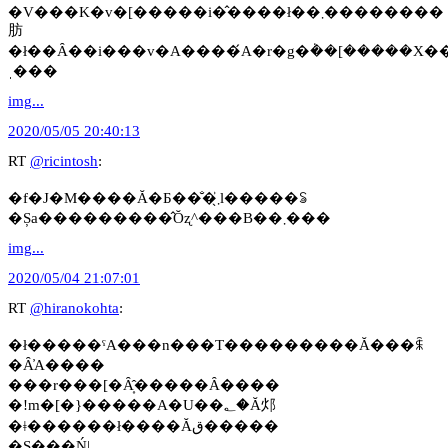
�V���K�v�[�����i�̂����ł��܂��������
肪
�ł��Ȃ��i���v�A����́A�r�g�݃��[�����X��̂
ˌ���
img...
2020/05/05 20:40:13
RT
@ricintosh
:
�f�J�M����Ă�Ƃ��̐�܂̖͗l�����ꂢ
�Șa���������̂Ŏʐ^���B��܂���
img...
2020/05/04 21:07:01
RT
@hiranokohta
:
�ł�����ˁA���n���T���������Ă���ꐫ
�Ȃ̓A����
���r���[�Ȃ͎̂�����Ȃ����
�ǃm�[�}�����A�U��؂�Ă邩
�ǂ������ł����Ăق�����
�S���Ń|