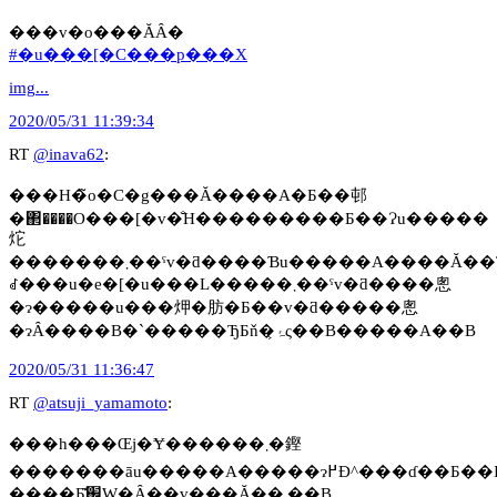
���v�o���ĂȂ�
#�u���[�C���p���X
img...
2020/05/31 11:39:34
RT
@inava62
:
���H�̃o�C�g���Ă����A�Ƃ��邨
�΂����O���[�v�̐H���������Ƃ��Ɂu�����
炨
�������܂��ˁv�ƌ����Ɓu�����A����Ă��ƁI�H�v�ƃL����
ꂽ���u�e�[�u���L�����܂��ˁv�ƌ����悤
�ɂ�����u���炠�肪�Ƃ��v�ƌ�����悤
�ɂȂ����B�`�����ЂƂň�ۂ͕ς��B�����A��B
2020/05/31 11:36:47
RT
@atsuji_yamamoto
:
���h���Œj�Ɏ������܂�鏗
�������āu�����A�����ɂ߂Đ^���ɗ��Ƃ��I�v�Ȃǂƃh���}
�̗���Ƃ͊֌W�Ȃ��v���Ă��܂��B