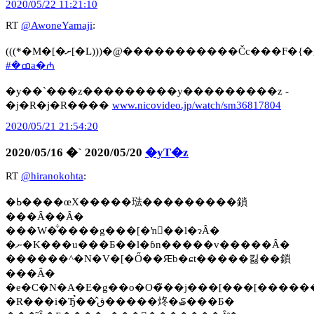
2020/05/22 11:21:10
RT
@AwoneYamaji
:
#�ߘa�₼
�y��`���z���������y���������z -
�j�R�j�R����
www.nicovideo.jp/watch/sm36817804
2020/05/21 21:54:20
2020/05/16 �` 2020/05/20
�yT�z
RT
@hiranokohta
:
�ߕ����œX�����琺���������鎖
���Ȃ��Ȃ�
���W�͋����g���[�ŉ��l�ɂȂ�
�ނ�K���u���Ƃ��l�ɓn�����v�����Ȃ�
������^�N�V�[�Ő��Ԙb�ɕt�����킳��鎖
���Ȃ�
�e�C�N�A�E�g��o�O�̃��j���[���[�����
�R���i�Ђ̉��̂ق�����炵�₷���Ƃ�