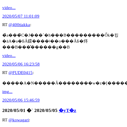
video...
2020/05/07 11:01:09
RT
@400tiakka
:
�̉a���̃C�J���`�h���B���������Ők�킹
�āA�a�ƂȂ鐶����ǂ��o���ĂƂ�炵
���B���̂������g��B
video...
2020/05/06 16:23:58
RT
@FUDE0415
:
img...
2020/05/06 15:46:59
2020/05/01 �` 2020/05/05
�yT�z
RT
@kowagari
: