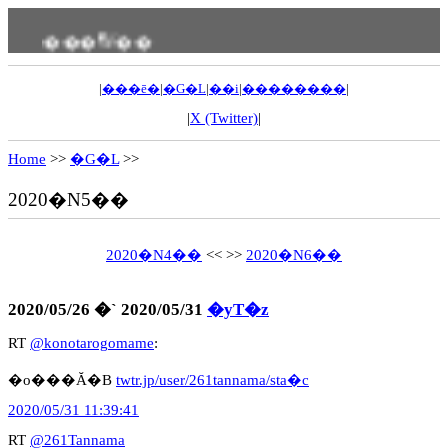
���ߗV��
|
���ē�
|
�G�L
|
��i
|
��������
|
|
X (Twitter)
|
Home
>>
�G�L
>>
2020�N5��
2020�N4��
<< >>
2020�N6��
2020/05/26 �` 2020/05/31
�yT�z
RT
@konotarogomame
:
�o���Ă�B
twtr.jp/user/261tannama/sta�c
2020/05/31 11:39:41
RT
@261Tannama