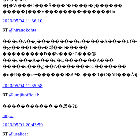
�[�W���O���Ȃ���`�F���\�[������
�����}���V��������ǂ������񂷌n
2020/05/04 11:36:10
RT
@hiranokohta
:
���e�Ȃ��j�����
�ʂɏ����Ƀ��e�邩��ƌ�����
���������Đ��̃v���ɔC���邵
���o���Ȃ����n�D�������Ă���
�����s���ق��Ȃ�������ċC�������
�u�R���𒅂������l�ɃP�c���R�C�ŏR���Ȃ
2020/05/04 11:35:58
RT
@junjiitofficial
:
�����������܂��悤�ɁB
img...
2020/05/01 20:43:59
RT
@usalica
: