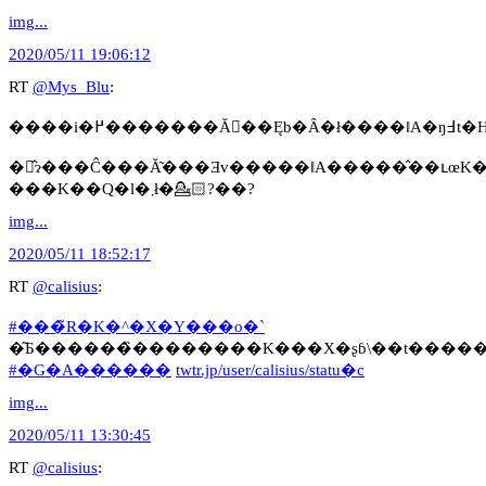
img...
2020/05/11 19:06:12
RT
@Mys_Blu
:
����
���K��Q�l�܂ł�💁🏻?��?
img...
2020/05/11 18:52:17
RT
@calisius
:
#���̃R�K�^�X�Y���o�`
#�G�A������
twtr.jp/user/calisius/statu�c
img...
2020/05/11 13:30:45
RT
@calisius
: