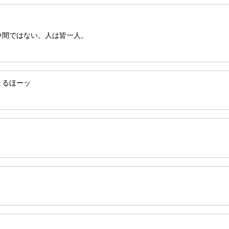
仲間ではない。人は皆一人。
んまるほーッ