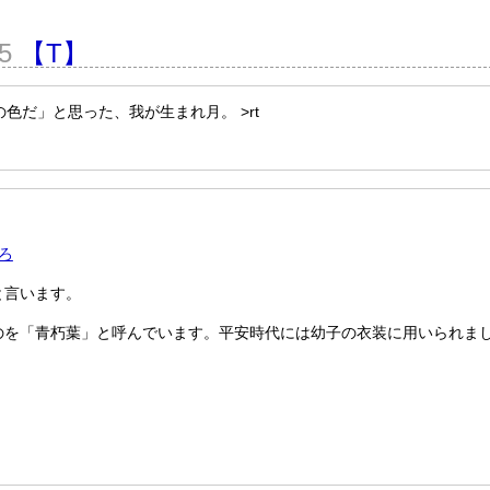
25
【T】
月の色だ」と思った、我が生まれ月。 >rt
ろ
と言います。
のを「青朽葉」と呼んでいます。平安時代には幼子の衣装に用いられま