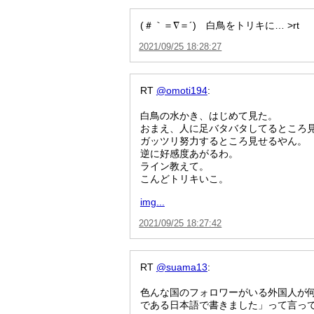
(＃｀＝∇＝´) 白鳥をトリキに… >rt
2021/09/25 18:28:27
RT
@omoti194
:
白鳥の水かき、はじめて見た。
おまえ、人に足バタバタしてるところ
ガッツリ努力するところ見せるやん。
逆に好感度あがるわ。
ライン教えて。
こんどトリキいこ。
img...
2021/09/25 18:27:42
RT
@suama13
:
色んな国のフォロワーがいる外国人が
である日本語で書きました」って言っ