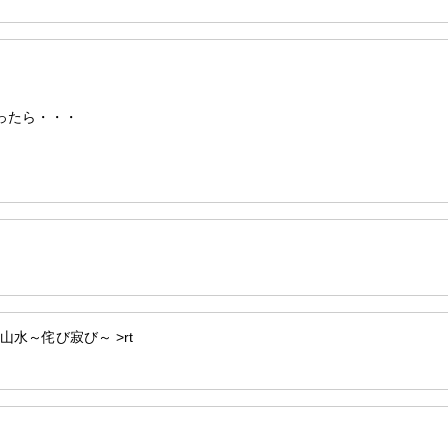
ったら・・・
山水～侘び寂び～ >rt