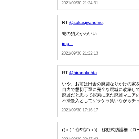
2021/09/30 21:24:31
RT
@sukasijyanome
:
蛇の狛犬かわいい
img...
2021/09/30 21:22:13
RT
@hiranokohta
:
いや、お前は田舎の廃墟なりかけの家を
自力で懇切丁寧に完全な廃墟に改築し
廃墟だと思って探索に来た廃墟マニア
不法侵入としてゲラゲラ笑いながらチ
2021/09/30 17:16:17
((＞(｀◎∇◎´)＜)) 移動式防護柵（