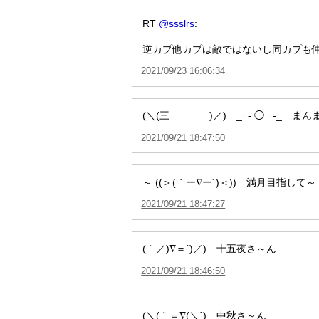
RT
@ssslrs
:
逆カプ他カプは敵ではないし同カプも
2021/09/23 16:06:34
(＼(三 )／) _=- ◯ =-_ ま
2021/09/21 18:47:50
～ ((＞(｀ー∇ー´)＜)) 満月目指して～
2021/09/21 18:47:27
(｀／)∇＝´)／) 十五夜さ～ん
2021/09/21 18:46:50
(＼(｀＝∇(＼´) 中秋さ～ん