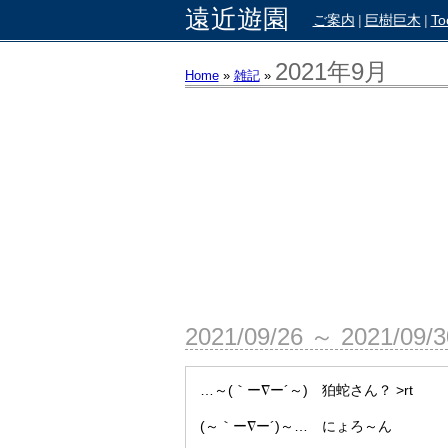
遠近遊園
ご案内
|
巨樹巨木
|
To
2021年9月
Home
»
雑記
»
2021/09/26 ～ 2021/09/
…～(｀ー∇ー´～) 狛蛇さん？ >rt
(～｀ー∇ー´)～… にょろ～ん