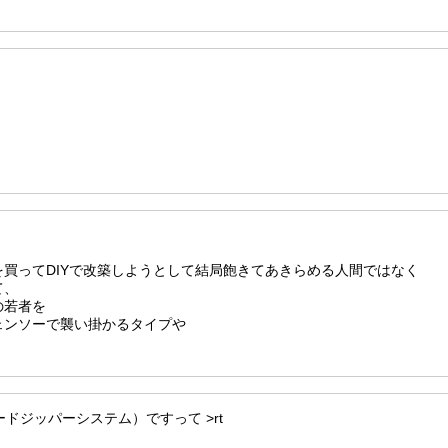
買ってDIYで改築しようとして結局飽きてあきらめる人間ではなく
て、
の若者を
ェンソーで襲い掛かるタイプや
ロードジッパーシステム）ですって >rt