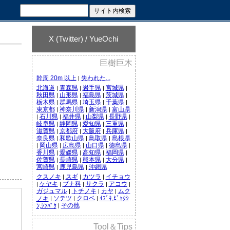
X (Twitter) / YueOchi
巨樹巨木
幹周 20m 以上
失われた...
|
北海道
青森県
岩手県
宮城県
|
|
|
|
秋田県
山形県
福島県
茨城県
|
|
|
|
栃木県
群馬県
埼玉県
千葉県
|
|
|
|
東京都
神奈川県
新潟県
富山県
|
|
|
石川県
福井県
山梨県
長野県
|
|
|
|
|
岐阜県
静岡県
愛知県
三重県
|
|
|
|
滋賀県
京都府
大阪府
兵庫県
|
|
|
|
奈良県
和歌山県
鳥取県
島根県
|
|
|
岡山県
広島県
山口県
徳島県
|
|
|
|
|
香川県
愛媛県
高知県
福岡県
|
|
|
|
佐賀県
長崎県
熊本県
大分県
|
|
|
|
宮崎県
鹿児島県
沖縄県
|
|
クスノキ
スギ
カツラ
イチョウ
|
|
|
ケヤキ
ブナ科
サクラ
アコウ
|
|
|
|
|
ガジュマル
トチノキ
カヤ
ムク
|
|
|
ソテツ
クロベ
ｲﾌﾞｷ,ﾋﾞｬｸｼ
ノキ
|
|
|
その他
ﾝ,ｼﾝﾊﾟｸ
|
Tool＆Tips