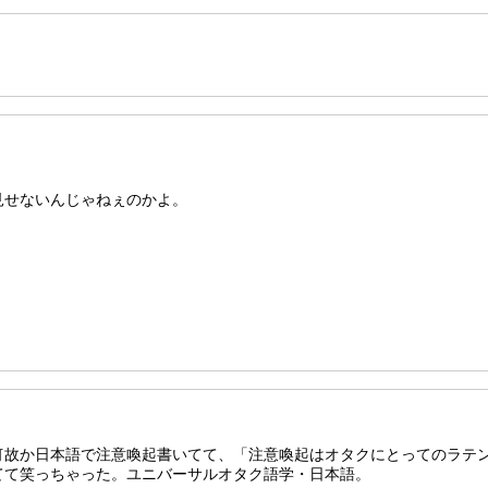
見せないんじゃねぇのかよ。
何故か日本語で注意喚起書いてて、「注意喚起はオタクにとってのラテ
てて笑っちゃった。ユニバーサルオタク語学・日本語。