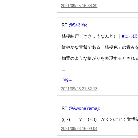
2021/09/25 16:38:39
RT
@543life
:
桔梗納戸（ききょうなんど）｜
#にっ
鮮やかな青紫である「桔梗色」の青み
物置のような暗がりを表現するとされ
...
img...
2021/09/23 21:32:13
RT
@AwoneYamaji
:
((＞(｀＝∇＝´)＜)) かくのごとく
2021/09/23 16:09:04