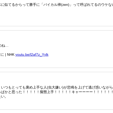
に似てるからって勝手に「バイカル禅(zen)」って呼ばれてるのウケな
たのね…
 | NHK
youtu.be/l2af7z_Yylk
いつもとっても褒め上手な人(虫大嫌い)が悲鳴を上げて逃げ惑いなが
っぱかと思った！！！！！擬態上手！！！！！キャーーーー！！！！！
たい。