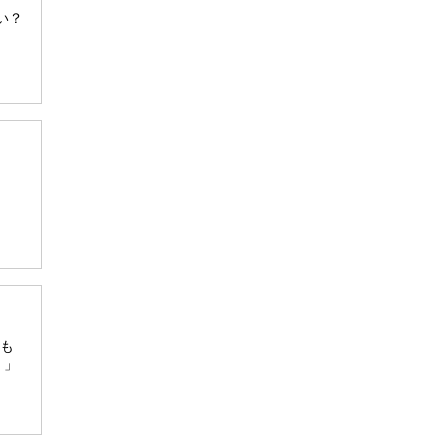
い？
らも
！」