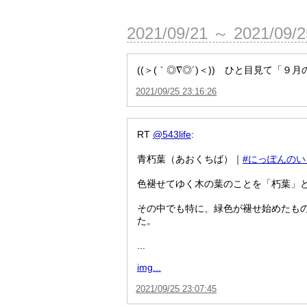
2021/09/21 ～ 2021/09/
((＞(｀◎∇◎´)＜)) ひと目見て「９
2021/09/25 23:16:26
RT
@543life
:
青朽葉（あおくちば）｜
#にっぽんのい
色褪せてゆく木の葉のことを「朽葉」
その中でも特に、緑色が褪せ始めたも
た。
...
img...
2021/09/25 23:07:45