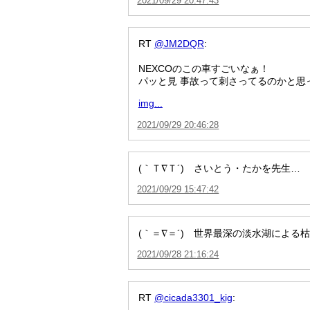
2021/09/29 20:47:43
RT
@JM2DQR
:
NEXCOのこの車すごいなぁ！
パッと見 事故って刺さってるのかと思
img...
2021/09/29 20:46:28
(｀Ｔ∇Ｔ´) さいとう・たかを先生…
2021/09/29 15:47:42
(｀＝∇＝´) 世界最深の淡水湖による枯
2021/09/28 21:16:24
RT
@cicada3301_kig
: