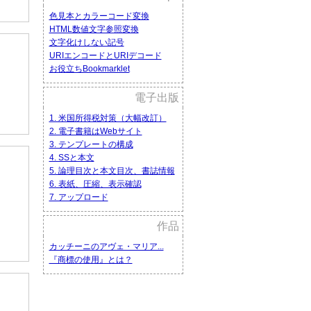
色見本とカラーコード変換
HTML数値文字参照変換
文字化けしない記号
URIエンコードとURIデコード
お役立ちBookmarklet
電子出版
1. 米国所得税対策（大幅改訂）
2. 電子書籍はWebサイト
3. テンプレートの構成
4. SSと本文
5. 論理目次と本文目次、書誌情報
6. 表紙、圧縮、表示確認
7. アップロード
作品
カッチーニのアヴェ・マリア...
『商標の使用』とは？