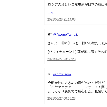
ロシアの珍しい自然現象が日本の枯山水
img...
2021/09/28 21:14:08
RT
@AwoneYamaji
:
((＞(；｀◎∇◎´)＜)) 戦いの絵だっ
[びじゅチューン！] 葉が地に着くその前に
2021/09/27 23:53:23
RT
@nmk_amk
:
今朝会社に大きめの蛾が出たんだけど、
「イヤァァァアーーーーッッ！！！葉
としっかり褒めてて感心した。見習い
2021/09/27 00:38:28