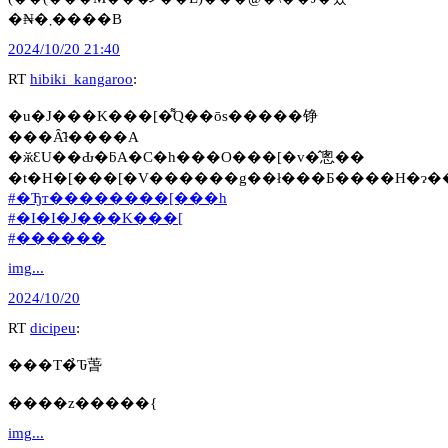
�₦�܂����B
2024/10/20 21:40
RT
hibiki_kangaroo
:
�u�J���K���[�͌Q��ōs�����铮
���Ȃ̂ł����A
�ӂƐU��Ԃ�ƃA�C�h���O���[�v�̂悤��
#�Ђт��������[���h
#�I�I�J���K���[
#������
img...
2024/10/20
RT
dicipeu
:
���T�̉Ԏ萅
����z�����{
img...