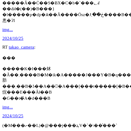
�����Ă��Ċ��S�ɃX�C�b�`���؂ꂽ
��Ԃł�(��)�B���}
�l�����p�ɗp�ӂ��Ă����Öѕz�Ɉڂ��܂����B���C�ɓ~���z����
悤�ɁI
img...
2024/10/25
RT
takao_camera
:
���
�����K�I���炢
�Ă��܂����B�M�іk�A�����J���Y�B�q���K�I�ȁB���{�ɂ͖��������ɓn�����܂����B�[�������ɊJ�Ԃ��A�ق̂��ɊÂ����
肪
���܂��B�ʖ��A���A���[���t�����[�B���݂ɁA����A����A���̓q���K�I�Ȃł����A�[�
炾���E���Ȃł��B
�Ԍ��t�́A�d���B
img...
2024/10/25
(�M���ށ��L)�@���j���ܓV�`�\��͐���`