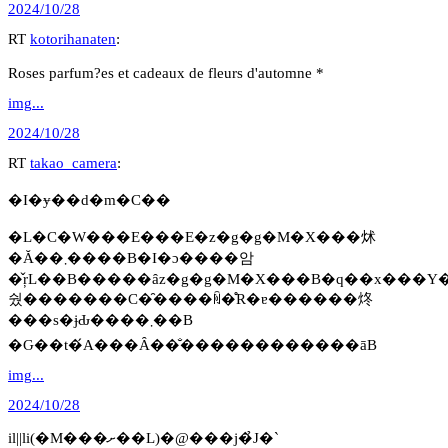
2024/10/28
RT
kotorihanaten
:
Roses parfum?es et cadeaux de fleurs d'automne *
img...
2024/10/28
RT
takao_camera
:
�I�ɏ��d�m�C��
�L�C�W���E���E�z�g�g�M�X���炢
�Ă��܂����B�I�ɔ����암
�̌ŗL��B�����ȃz�g�g�M�X���B�q��x���Y��23�΂̂Ƃ�
쉈�������C�̑����ꏊ�̊R�ɐ������炵
���s�ɉԂ����܂��B
�Ԍ��t�́A���Ȃ��̐������������āB
img...
2024/10/28
il||li(�M���ށ��L)�@���j�̉J�`