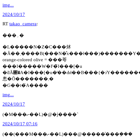
img...
2024/10/17
RT
takao_camera
:
���؍�
�L�����N�Z�C���炢
�Ă��܂����B(���N�͒x���ł���)�������Y�B���N�Z�C�ȁB�������͒O���B�p���fragrant
orange-colored olive = ���荂
���I�����W�F�̃I���[�u
�ƌĂ΂�A�I���[�u�̒��Ԃł��B���{�ɂ͗Y�������Ȃ��̂Ŏ��͂ł��܂��
悤�Ȏ�������܂�
�Ԍ��t�́A����
img...
2024/10/17
(�M���ށ��L)�@�ؗj����`
2024/10/17 07:16
(��(���M���ށ��L)���@�����͐���݂���