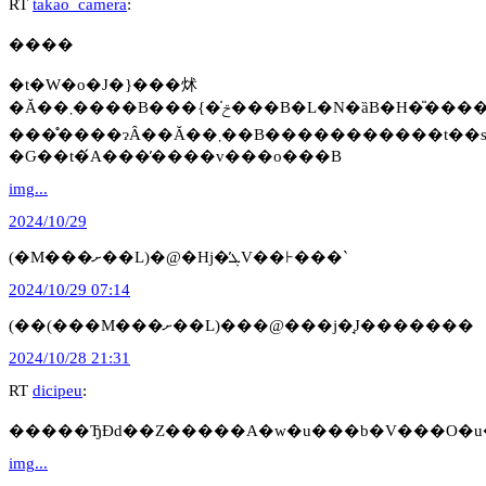
RT
takao_camera
:
����
�t�W�o�J�}���炢
�Ă��܂����B���{�̍ݗ���B�L�N�ȁB�H�̎����̂P�ł��B��������̑�30
�Ԍ��t�́A���̓����v���o���B
img...
2024/10/29
(�M���ށ��L)�@�Ηj�̓ܓV��⊦���`
2024/10/29 07:14
(��(���M���ށ��L)���@���j�̘J�������
2024/10/28 21:31
RT
dicipeu
:
�����ЂƉԁ��Z�����A�w�u���b�V���O�u
img...