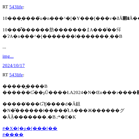
RT
543life
:
10���͌������肪�������߁A���̌��𗊂
�ɁA�n���^�[�������l�������܂��B
...
img...
2024/10/17
RT
543life
:
�����͖����B
�����͑���ƓЂ̓����d�Ȃ鉏
�N�̂������ł�����̂ŁA���Ж������グ
�Ă݂Ă�������.�B.:*�E�K
#�X�[�p�[���[��
#����