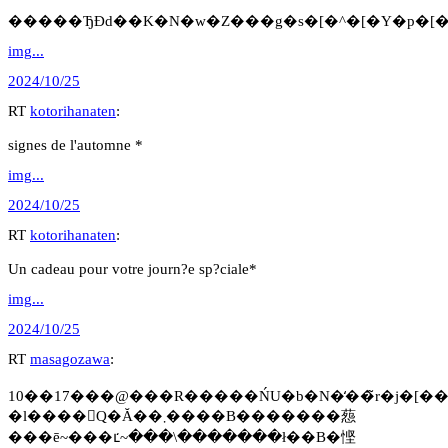
�����ЂƉԁ��K�N�w�Z���g�s�[�^�[�Y�p�[�
img...
2024/10/25
RT
kotorihanaten
:
signes de l'automne *
img...
2024/10/25
RT
kotorihanaten
:
Un cadeau pour votre journ?e sp?ciale*
img...
2024/10/25
RT
masagozawa
:
10��17���@���R�����ŃU�b�N�̒��̃r�j�[���܂����o���ƁA���Ń�
�l����񂪐Q�Ă��܂����B�������葾
���ē~���ւ̒~���͏\�������ł��B�悭