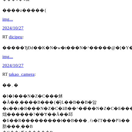
����z�����{
img...
2024/10/27
RT
dicipeu
:
�����ЂƉԁ��K�N�w�t���N�^�����@�[�Y
img...
2024/10/27
RT
takao_camera
:
��؍�
�I�I���N�Z�C���炢
�Ă��܂����B���{�̌ŗL��B��B�암
�ɕ��z�B���N�Z�C�ȁB��^��̃��N�Z�C�Ƃ������ƂŖ����
炪������?�̔�Ɏ��Ă��邱
�Ƃ��R���������ł��B���؍҂ɔ�ׂčT���߂ȍ��
肪���܂��B