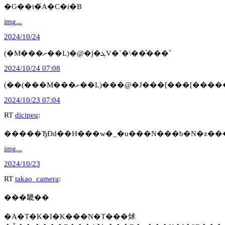
�Ԍ��t�́A�C�i�B
img...
2024/10/24
(�M���ށ��L)�@�ؗj�ܓV�`�\��͐���`
2024/10/24 07:08
(��(���M���ށ��L)���@�J���[���[�
2024/10/23 07:04
RT
dicipeu
:
�����ЂƉԁ��H���w�_�u���N���b�N�z��
img...
2024/10/23
RT
takao_camera
:
���畿��
�A�T�K�I�K���N�T���炢