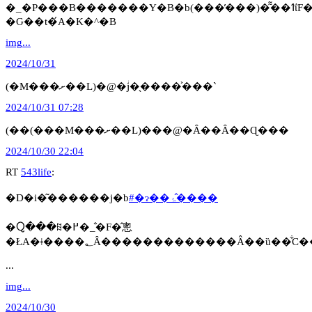
�Ԍ��t�́A�K�^�B
img...
2024/10/31
(�M���ށ��L)�@�ؗj�̖����͐���`
2024/10/31 07:28
(��(���M���ށ��L)���@�Ȃ��Ȃ��Ɋ���
2024/10/30 22:04
RT
543life
:
�D�i�͂������j�b
#�ɂ��ۂ�̂���
�Ⴍ���ꍞ�߂�_�̐F�̂悤
...
img...
2024/10/30