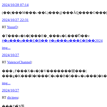
2024/10/28 07:14
2024/10/27 22:31
RT
YuuuO
:
�T���o�h�[���E�_���u�L���̌Ŏ��v
#�n���n���E�B��
#�n���n���E�B��2024
img...
2024/10/27
RT
VaienceChannel
:
���ۉF���X�e�[�V�������猩���|
���g�K���̃I�f���C�e��B�ʖ��w�u���[�h
img...
2024/10/27
RT
dicipeu
:
���T�̉Ԏ萅