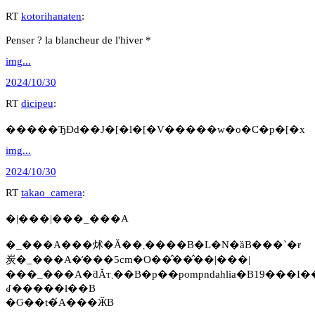
RT
kotorihanaten
:
Penser ? la blancheur de l'hiver *
img...
2024/10/30
RT
dicipeu
:
�����ЂƉԁ��J�[�l�[�V�����w�o�C�p�[�x
img...
2024/10/30
RT
takao_camera
:
�|���|���_���A
�_���A���炢�Ă��܂����B�L�N�ȁB���`�ɍ
炭�_���A�̒���5cm�O��̂��̂��|���|
���_���A�ƌĂт܂��B�p��pompndahlia�B19���I�����Ƀh�C�c�ō�o���
ꂽ�����ł��B
�Ԍ��t�́A���ӁB