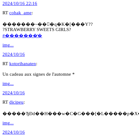
2024/10/16 22:16
RT
cohak_ame
:
�������~���َq�K�[���Y??
?STRAWBERRY SWEETS GIRLS?
#�������̓�
img...
2024/10/16
RT
kotorihanaten
:
Un cadeau aux signes de l'automne *
img...
2024/10/16
RT
dicipeu
:
�����ЂƉԁ��H���w�C�G���[�L�����p�X
img...
2024/10/16