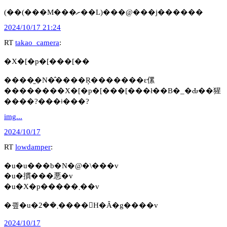
(��(���M���ށ��L)���@���j������
2024/10/17 21:24
RT
takao_camera
:
�X�[�p�[���[��
����͈�N�̂����Ŗ�������ԑ傫
��������X�[�p�[���[���ł��B�_�Ԃ��猩
����?���ǂ���?
img...
2024/10/17
RT
lowdamper
:
�u�u���b�N�@�\���v
�u�摜���悪�v
�u�X�p�����܂��v
�킢�u�܂��2����񂩁H�Ȃ�g����v
2024/10/17