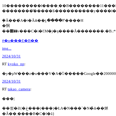
10���������ł����܂��B��������11�
�݂Ȃ���́A�ǂ�Ȃӂ��ɉ߂����܂����H
�悯
��΃��v���C�i�ԐM�j�ŋ����Ă�������.�B.:
#�n���E�B��
img...
2024/10/31
RT
kyoko_np
:
2024/10/31
RT
takao_camera
:
���|
��쓌�Ƌ{�ڂ���(���)�ŁA�N���`�N�̉Ԃ��炢
�Ă��܂����B�C�l�ȃ}