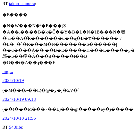
RT
takao_camera
:
�E����
�N�W���N�\�E���炢
�Ă��܂����B�k�Č��Y�B�L�N�ȁB���N�푈
�̍ۂɍ��A�̌R�������Ƌ��ɋ�B�Ɏ������܂ꂽ
�L�_�`�R���M�N�������Ƃ������|
��ƌ����Ă��܂��B�E�����H���L�����p�Ɏ��Ă��
邱�Ƃ��疼�Â���ꂽ�����ł��B
�Ԍ��t�́A��ڍ���B
img...
2024/10/19
(�M���ށ��L)�@�y�j�ܓV�`
2024/10/19 09:18
(��(���M���ށ��L)���@�����ēy�j����
2024/10/18 21:56
RT
543life
: