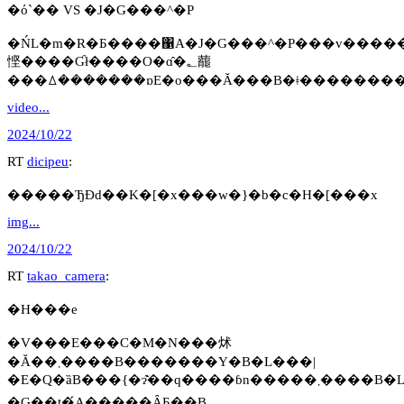
�ό`�� VS �J�G���^�P
�ŃL�m�R�Ƃ����΁A�J�G���^�P���v�������ׂ�l�������Ǝv���܂��B�J�G���^�P��H�׎n�߂��ό`�ہB�
悭����Ɠł����O�ɑ̂�؂藣
���ꕔ�������ɒE�o���Ă���B�ǂ�������
video...
2024/10/22
RT
dicipeu
:
�����ЂƉԁ��K�[�x���w�}�b�c�H�[���x
img...
2024/10/22
RT
takao_camera
:
�H���e
�V���E���C�M�N���炢
�Ă��܂����B�������Y�B�L���|
�Ԍ��t�́A�����ȂƂ��B