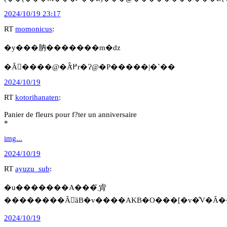
2024/10/19 23:17
RT
momonicus
:
�y���肭�������m�ԁz
�Ȃ񂩂����@�Â߂̒r�Ɂ@�P�����|�`��
2024/10/19
RT
kotorihanaten
:
Panier de fleurs pour f?ter un anniversaire
*
img...
2024/10/19
RT
ayuzu_sub
:
�u�������A���݂͂܂肻
2024/10/19