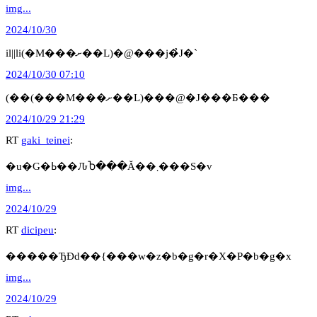
img...
2024/10/30
il||li(�M���ށ��L)�@���j�̉J�`
2024/10/30 07:10
(��(���M���ށ��L)���@�J���Ƃ���
2024/10/29 21:29
RT
gaki_teinei
:
�u�G�ߕ��ԈႦ���Ă��܂���S�v
img...
2024/10/29
RT
dicipeu
:
�����ЂƉԁ��{���w�z�b�g�r�X�P�b�g�x
img...
2024/10/29