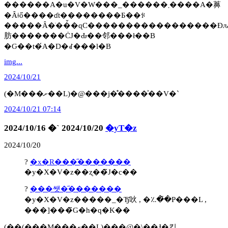
������A�u�V�W���_������܂����A�䕗
�Ȃǂő����ɗt��������Ƃ��ꂪ
�����Ȃ�ׂ��̌�ɋC�����������������Ɖ
肪�������ĊJ�Ԃ��邻���ł��B
�Ԍ��t�́A�D�ꂽ���l�B
img...
2024/10/21
(�M���ށ��L)�@���j�̊����͐��V�`
2024/10/21 07:14
2024/10/16 �` 2024/10/20
�yT�z
2024/10/20
?
�x�R���̋�������
�y�X�V�z��ʐ��̃J�c��
?
���쌧�̋�������
�y�X�V�z�����_�Ђ̑吙 , �؉��̃P���L ,
���]���̃G�h�q�K��
(��(���M���ށ��L)���@�\��Ɉ�킸