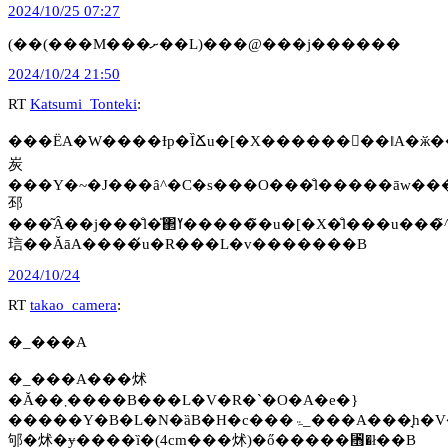
2024/10/25 07:27
(��(���M���ށ��L)���@���j������
2024/10/24 21:50
RT
Katsumi_Tonteki
:
���ЁA�W����Ɨp�ȈՃu�[�X������񂾂��ǁA�ӂ��
炭
���Y�~�J���ȃ^�C�s���O���̐l�����āw��
邳
���͂Ȃ��j���̐l�̎΂ߌ������̃u�[�X�̐l���u���̃^�C�s���O���A�����⓯���̖ؑ�����H�v�Ɣ`��������
琂��ĂāA����́u�R���L�v�������B
2024/10/24
RT
takao_camera
:
�_���A
�_���A���炢
�Ă��܂����B���L�V�R�`�O�A�e�}
�����Y�B�L�N�ȁB�H�c���ۃ_���A���̘h�V�K������̍�ŃV���R���L�X�Ƃ����i��ł��B�`���R���[�g�R�X���X�ƊԈႦ�
邭�炢�ɏ����ȉ�(4cm���炢)�ő�����␫�ł��B