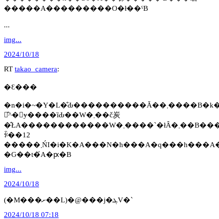
�����A���������O�ł��ˁB
...
img...
2024/10/18
RT
takao_camera
:
�Ԑ���
�n�i�~�Y�L�̐Ԃ����������Ă��܂����B�k�Č��Y�B�~�Y�L�ȁB�n�i�~�Y�L�͉Ԃт�Ɍ�����4���̑�
䚂̐^�񒆂ɏ����ȉԂ��W�܂��č炭
�̂ŁA������������W�܂����`�łȂ�܂��B���
ꂩ��12
�Ԍ��t�́A�ԗ�B
img...
2024/10/18
(�M���ށ��L)�@���j�ܓV�`
2024/10/18 07:18