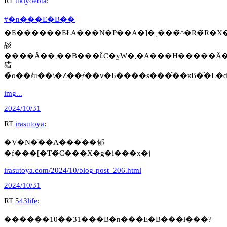
RT
ukiyoeota
:
#�n���E�B��
�Ƃ������ƂŁA���N�P��A�]�ˎ���̃^�R�̃R
舕
����Ă��܂��B���ւ̊C�݂ɏW�܂�A���H�����Ȃ��
猎
img...
2024/10/31
RT
irasutoya
:
�V�N�̈��A�����郁
�f���[�T�̃C���X�g�i���x�j
irasutoya.com/2024/10/blog-post_206.html
2024/10/31
RT
543life
:
������10��31���B�n���E�B���ł���?