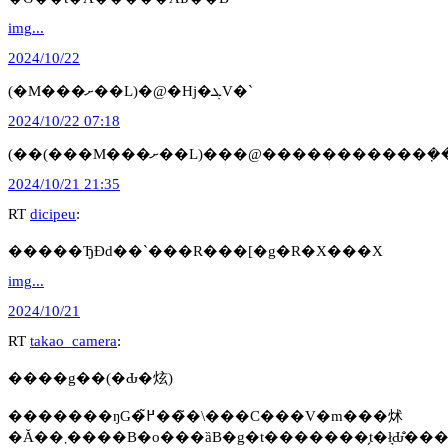
img...
2024/10/22
(�M���ށ��L)�@�Ηj�ܓV�`
2024/10/22 07:18
(��(���M���ށ��L)���@�����������݂
2024/10/21 21:35
RT
dicipeu
:
�����ЂƉԁ��`���R���[�g�R�X���X
img...
2024/10/21
RT
takao_camera
:
����g��(�Ԃ�炫)
�������ŋG�߂͂���̃\���C���V�m���炢
�Ă��܂����B�o���ȁB�g�t�������̗t�ł͉Ԃ̐�����}