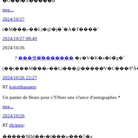
�Ԍ��t�́A�����B
img...
2024/10/27
(�M���ށ��L)�@�j�`�A�T����`
2024/10/27 08:40
2024/10/26
?
���쌧�̋�������
�y�V�K�z�ѐ�̃g�`
(��(���M��
2024/10/26 22:27
RT
kotorihanaten
:
Un panier de fleurs pour c?l?brer une s?ance d'autographes *
img...
2024/10/26
RT
dicipeu
:
�����ЂƉԁ��r�I���w���񂵂�x