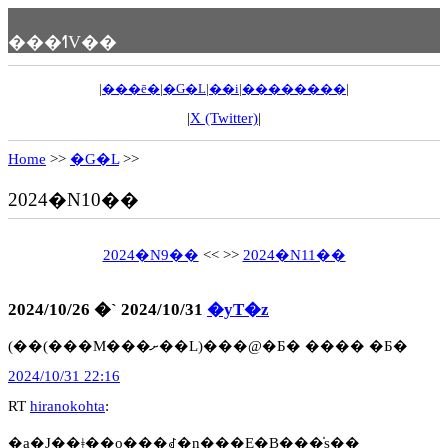
���ߗV��
|
���ē�
|
�G�L
|
��i
|
��������
|
|
X (Twitter)
|
Home
>>
�G�L
>>
2024�N10��
2024�N9��
<< >>
2024�N11��
2024/10/26 �` 2024/10/31
�yT�z
(��(���M���ށ��L)���@�Ƃ� ���� �Ƃ�
2024/10/31 22:16
RT
hiranokohta
:
�a�J��ǂ��o���ꂽ�n���E�B���̍s��