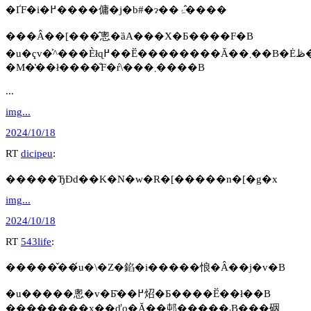
�ҐF�i�߂����傭�j�b#�ɂ��ۂ�̂���
���Â��[���̂悤�ȁA���X�Ƃ����F�B
�u�ҁv�͐^���Èłɋ߂��Ӗ��������Ă��܂��B�Ėڟ��΂͊����̒��ŁA���v��̒|
�M�̔��ł����̐F�ŕ\���܂����B
...
img...
2024/10/18
RT
dicipeu
:
�����ЂƉԁ��K�N�w�R�[�����n�[�g�x
img...
2024/10/18
RT
543life
:
�����̌��́u�\�Z�錎�i�����悢�Â��j�v�B
�u�����悤�v�Ƃ͂��߂炤�Ƃ����Ӗ��ł��B
��������x��ďo�Ă��邨�����܁B���䂩