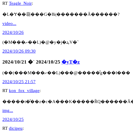
RT
Teagle_Noir
:
�L�Ɏ��葫���G�Њ|�������Ă������?
video...
2024/10/26
(�M���ށ��L)�@�y�j�ܓV�`
2024/10/26 09:30
2024/10/21 �` 2024/10/25
�yT�z
(��(���M���ށ��L)���@�����͒g���ł���
2024/10/25 21:57
RT
kon_fox_village
:
img...
2024/10/25
RT
dicipeu
: