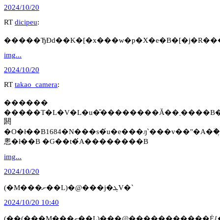
2024/10/20
RT
dicipeu
:
�����ЂƉԁ��K�[�x���w�p�X�e�B�[�j�R�
img...
2024/10/20
RT
takao_camera
:
������
�����T�L�V�L�u�̎��������Ă��܂����B���{�̍ݗ���B�V�\�ȁB��������̍�ҁA�������ɗR�����
閼
�O�ł��B1684�N���s�́u�e���ԓ`���v��"�A�ؔ��͎
悤�ł��B �Ԍ��t�́A��������B
img...
2024/10/20
(�M���ށ��L)�@���j�ܓV�`
2024/10/20 10:40
(��(���M���ށ��L)���@�����������