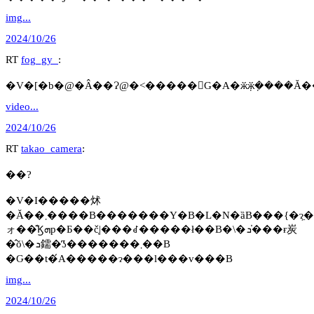
img...
2024/10/26
RT
fog_gy_
:
video...
2024/10/26
RT
takao_camera
:
��?
�V�I�����炢
�Ă��܂����B�������Y�B�L�N�ȁB���{�ɂ͖�p�A���Ƃ��ēn���B�������
ォ��͊Ϗܗp�Ƃ��č͔|���ꂽ�����ł��B�\�ܖ�̍��ɍ炭
�̂ŏ\�ܖ鑐�̕ʖ�������܂��B
�Ԍ��t�́A�����ɂ���l���v���B
img...
2024/10/26