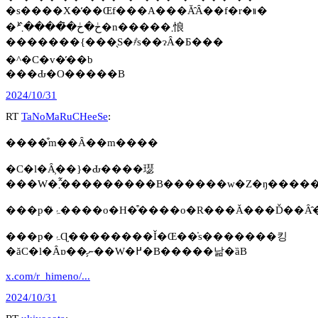
�s����X�̒��Œf���A���Ă̂Ȃ��f�r�𑱂�
�ڂ�ڂ�̉����̂܂ܑ�n�����܂悢
�������{���̖S�҂̍s��ɂȂ�Ƃ���
�^�C�v�̓��b
���Ԃ�O�����B
2024/10/31
RT
TaNoMaRuCHeeSe
:
����͒m��Ȃ��m����
�C�l�Ȃ͕��}�Ԃ����璱
���W�܂�̂͂��������B����͏��w�Z�
���p�ۂ̊����o�H�͒����o�R���Ă���Ď��Ȃ
���p�ۂɊ��������Ǐ�Œ��̍s�������킹
�ăC�l�Ȃɒ��̗ނ��W�߂�B�����낢�ȁB
x.com/r_himeno/...
2024/10/31