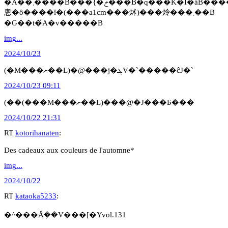
�Ă��܂����B���{�̍ݗ���B�q���K�I�ȁB����`���d�R�����̊C�݋߂��̑��n�Ɏ������Ă��܂��B����̃~�j�`���A�̂
悤�ȏ����ȉ�(���a1cm���炢)���炩���܂��B
�Ԍ��t�́A�v�����B
img...
2024/10/23
(�M���ށ��L)�@���j�ܓV�`�����ĉJ�`
2024/10/23 09:11
(��(���M���ށ��L)���@�J���Ƃ���
2024/10/22 21:31
RT
kotorihanaten
:
Des cadeaux aux couleurs de l'automne*
img...
2024/10/22
RT
kataoka5233
:
�^���Ă݂��V���[�Yvol.131