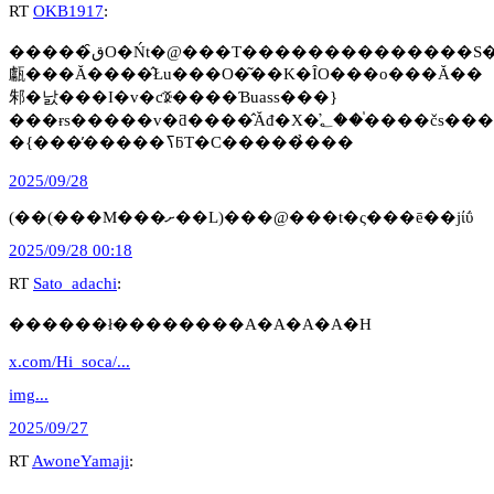
RT
OKB1917
:
�����ق̑O�Ńt�@���T��������������S�����N�j�����u���K�o���I���K�o���I�v�ƌ����Ȃ��
甗���Ă����̂Łu���O�͂��K�ȊO���o���Ă��
邾�낤���I�v�ƈꊅ����Ɓuass���}
���ɍs�����v�ƌ����̂Ăđ�X�؂̕��֓����čs�����B�₪�ċ��Y�}
�{���̕�����ߖƃT�C�����̉���
2025/09/28
(��(���M���ށ��L)���@���t�ς���ē��jίΰ
2025/09/28 00:18
RT
Sato_adachi
:
������ł��������A�A�A�A�H
x.com/Hi_soca/...
img...
2025/09/27
RT
AwoneYamaji
: