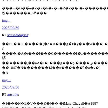
���m�G��́u�Z�Z�h�v�u�Z�Z��`�v�����
킩�������܂Ƃ߂���
img...
2025/09/30
RT
MuseeMagica
:
��B9��30���̓��[�c�A���g�̃I�y���w���J�
ꂽ
���̍�i�́A�t���[���C�\�����[�̏ے�������΂߂��_�
鐫
�������܂��āA�I�J���g���ʂł����ړx�������̂ł���܂��B�}
��1847�N�����̕��䂩��u��̏����̋{�a�v�}
�B
img...
2025/09/30
RT
artstitle
:
�}���N�E�V���K�[�� �iMarc Chagall�A1887-