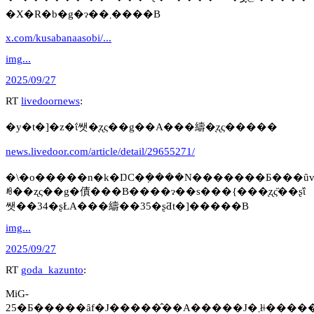
�X�R�b�g�ɂ��܂����B
x.com/kusabanaasobi/...
img...
2025/09/27
RT
livedoornews
:
�y�t�]�z�ΐ쌧�̖ʐς��g��A���䌧�̖ʐς�����
news.livedoor.com/article/detail/29655271/
�\�o�����n�k�ŊC�݂����N�������Ƃ���ȗv
ꂼ��ʐς��g�債���B����ɂ��s���{���̖ʐς̏��ʂ͐ΐ
쌧��34�ʂŁA���䌧��35�ʂƋt�]�����B
img...
2025/09/27
RT
goda_kazunto
:
MiG-
25�Ƃ�����ȃf�J�����̂��A�����J�܂łǂ�����ĉ^�񂾂񂾂