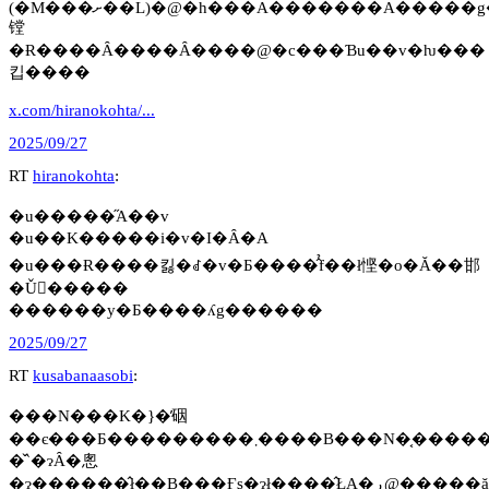
(�M���ށ��L)�@�h���A�������A�����g�c�@�u���v�͑��҂ɍs��������i�g���j�Ƃ����Ӗ�������̂ŁA�C�z��������Ă��
镗
�Ɍ����Ȃ����Ȃ����@�c���Ɓu��v�ƕ���
킵����
x.com/hiranokohta/...
2025/09/27
RT
hiranokohta
:
�u�����̋A��v
�u��K�����i�v�I�Ȃ�A
�u���Ɍ����킳�ꂽ�v�Ƃ����̂̉f��ł悭�o�Ă��邯
�Ǔ�����
������y�Ƃ����ʎg������
2025/09/27
RT
kusabanaasobi
:
���N���K�}�̕䂩
��є���Ƃ���������܂����B���N�͔������n�߂Ă���Q�ĂăK���e�[�v��\��܂������A���N�͗]�T�������ď������܂����B�܂��̓O���[�K���ŃE�T�M�ƃN�}
�̌`�ɂȂ�悤
�ɂ������̂ł��B���Ғʂ�ɂł����̂ŁA�ڕ@�����ă}