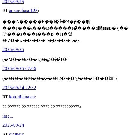
2025/09/25
RT
aozorabasu123
:
���A�����Ƃ��l�̏ꍇ�͗B�ڂ��肵
���s���ł���B�����l�̏����ɑ΂���B�ڂ��
肵���s���ł���B"�H�열
�V��w�����F�֑����L�x
2025/09/25
(�M���ށ��L)�@�ؗj�̉J�`
2025/09/25 07:06
(��(���M���ށ��L)���@���T���㔼ίΰ
2025/09/24 22:32
RT
kotorihanaten
:
?? ?????? ?? ?????? ???? ?? ???????????e
img...
2025/09/24
RT
dicipeu
: