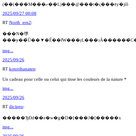
(��(���M���ށ��L)���@���t�ς���ēy�jίΰ
2025/09/27 00:08
RT
North_ern2
:
���N�㔼
img...
2025/09/26
RT
kotorihanaten
:
Un cadeau pour celle ou celui qui tisse les couleurs de la nature *
img...
2025/09/26
RT
dicipeu
:
�����ЂƉԁ��e�w�g�D�[���J�[�����x
img...
2025/09/26