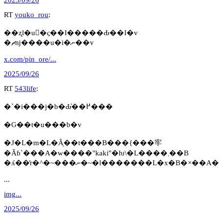
RT
youko_rou
:
��ʐl�u�ٕς��I�����Ԃ��I�v
�ޗǌ����u�i�ނ��v
x.com/pin_ore/...
2025/09/26
RT
543life
:
�`�i���j�b�Ԃ̓��߂���
�Ԍ��t�u���b�v
�J�L�m�L�Ȃ̗��t���B���{���牢
�Ăɓ`���A�w����"kaki"�ƕ\�L����܂��B
...
img...
2025/09/26