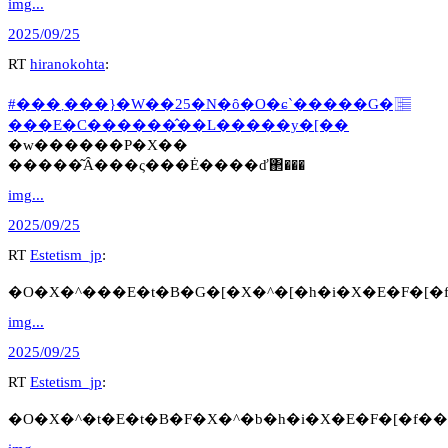
img...
2025/09/25
RT
hiranokohta
:
#���܂���}�W��25�N�ȏ�O�ɕ`�����G�𓊂
���E�C������̂��L�����y�[��
�w������P�X��
�����͂Ȃ���ς���Ė����ď΂���
img...
2025/09/25
RT
Estetism_jp
:
�O�X�^���E�t�B�G�[�X�^�[�h�i�X�E�F�[�f�
img...
2025/09/25
RT
Estetism_jp
:
�O�X�^�t�E�t�B�F�X�^�b�h�i�X�E�F�[�f���A