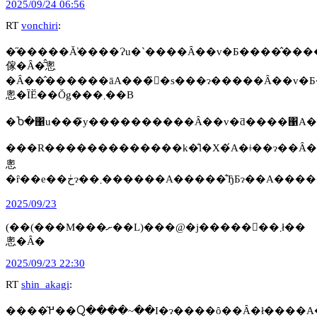
2025/09/24 06:56
RT
vonchiri
:
�̋�����Ă̕����Ɂu�`����Ȃ��v�Ƃ����̂��
傢�Ȃ�͂̂悤
�Ȃ��̂������āA���̏󋵂�s���ɂ�����Ȃ��v�
悤�ȈӖ��Ŏg���܂��B
���R�������������k�̐l�X�́A�ǂ��ɂ��Ȃ�Ȃ����Ƃɑ΂�����߂���
悤
�ȓ��e��ڂɂ��܂������A�����̂ЂƂ
2025/09/23
(��(���M���ށ��L)���@�j�����񗈌��܂ł��
悤�Ȃ�
2025/09/23 22:30
RT
shin_akagi
: