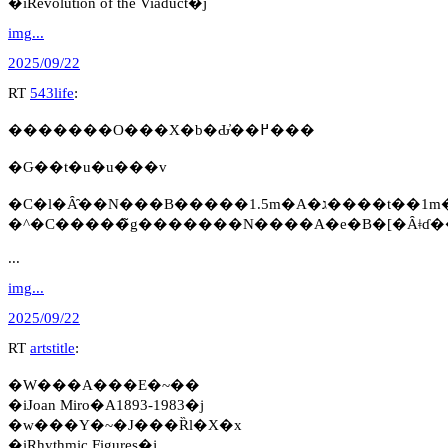
�iRevolution of the Viaduct�j
img...
2025/09/22
RT
543life
:
�������O���X�b�Ԃ̓��߂���
�Ԍ��t�u�u���v
�^�C�����̃g�������N����A�e�B�[�Ȃǂɗ�
...
img...
2025/09/22
RT
artstitle
:
�W���A���E�~��
�iJoan Miro�A1893-1983�j
�w���Y�~�J���Ȑl�X�x
�iRhythmic Figures�j