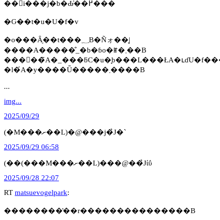
��񂲁i���j�b�Ԃ̓��߂���
�Ԍ��t�u�U�f�v
�o���Ȃ̗��t���؁B�Ñォ��͔|
����A�����̐_�b�ɓo�ꂵ�܂��B
���񐹏��̃A�_���ƃC�u�̘b���L���ŁA�ւɗU�f���
�l�́A�y����Ǖ�����܂����B
...
img...
2025/09/29
(�M���ށ��L)�@���j�̉J�`
2025/09/29 06:58
(��(���M���ށ��L)���@��̉Jίΰ
2025/09/28 22:07
RT
matsuevogelpark
:
��������̔��r���������������B