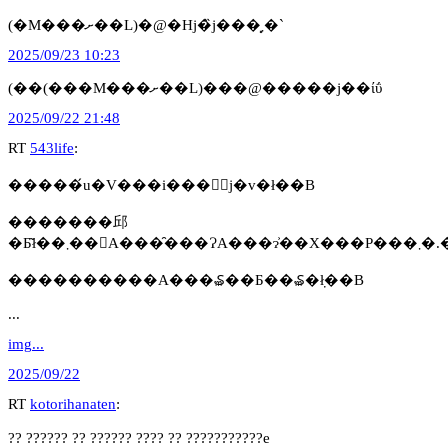
(�M���ށ��L)�@�Ηj�̏j���͓܂�`
2025/09/23 10:23
(��(���M���ށ��L)���@�����͏j��ίΰ
2025/09/22 21:48
RT
543life
:
�����́u�V���i���񂰂j�v�ł��B
�������邱
�Ƃ͂ł��܂��񂪁
����������A���₷��Ƃ��₷�݂ł��B
...
img...
2025/09/22
RT
kotorihanaten
:
?? ?????? ?? ?????? ???? ?? ???????????e