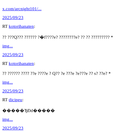
x.com/arcnight101/...
2025/09/23
RT
kotorihanaten
:
?? ???Q??? ?????? ?�f????e? ????????e? ?? ?? ????????? *
img...
2025/09/23
RT
kotorihanaten
:
?? ?????? ???? ??e ????e ? Q?? ?e ???e ?e???e ?? s? ??e? *
img...
2025/09/23
RT
dicipeu
:
�����ЂƉԁ�����
img...
2025/09/23