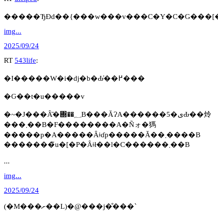
�����ЂƉԁ��{���w���v���C�Y�C�G���[
img...
2025/09/24
RT
543life
:
�I�����W�i�ԁj�b�Ԃ̓��߂���
�Ԍ��t�u�����v
�~�J���Ȃ̏�΍��؁B���ĂɁA������5�ىԂ��炩
���܂��B�F��������A�Ñォ�獁
�����p�A�����Ȃǂɗp�����Ă��܂����B
�������̃u�[�P�Ȃǂł��l�C������܂��B
...
img...
2025/09/24
(�M���ށ��L)�@���j�̐���`