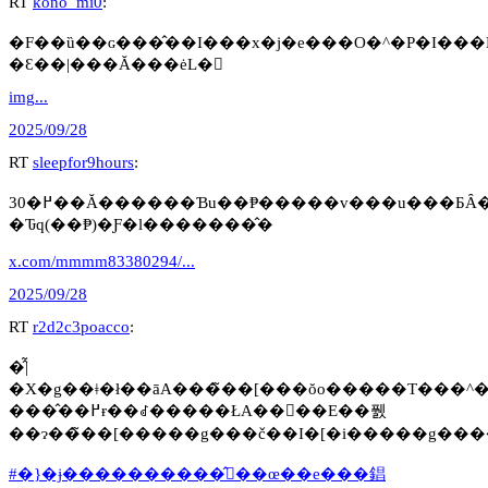
RT
kono_mi0
:
�F��ȕ��ɢ���̂��I���x�j�e���O�^�P�I���
�Ɛ��|���Ă���ėL�
img...
2025/09/28
RT
sleepfor9hours
:
30�߂��Ă������Ɓu��₱�����v���u���ƂȂ
�Ԏq(��₱)�Ƒ�l�������̂�
x.com/mmmm83380294/...
2025/09/28
RT
r2d2c3poacco
:
�̂̃|
�X�g��ǂ�ł��āA���̃��[���ŏo�����T���^�N���[�X�̂��Ƃ
���̂��߂ɍ��ꂽ�����ŁA��񎟐��E��풼
��ɂ��̃��[�����g���č��I�[�i�����g��
#�}�ɉ����������̂𖳌��œ��e���錩