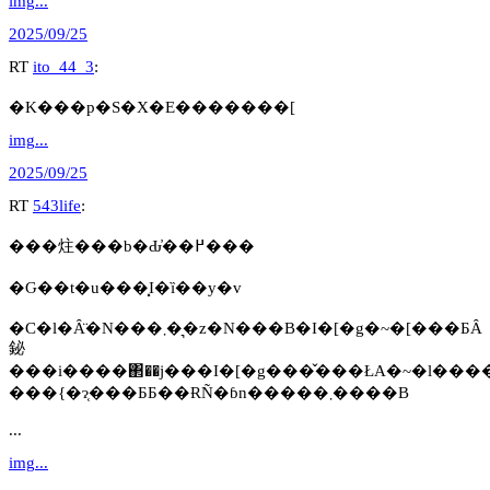
img...
2025/09/25
RT
ito_44_3
:
�K���p�S�X�E�������[
img...
2025/09/25
RT
543life
:
���炷���b�Ԃ̓��߂���
�Ԍ��t�u���͓I�ȉ��y�v
�C�l�Ȃ̈�N���܂��͉z�N���B�I�[�g�~�[���ƂȂ
鉍
���{�ɂ͔���ƂƂ��ɌÑ�ɓn�����܂����B
...
img...