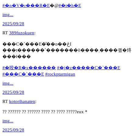
#�n�V�r���R�E
�@
#�t�h�E
img...
2025/09/28
RT
389fuzokuen
:
���C�`���E�̑��ɒ��ځI
���t������`�������ȍ����܂����킢�炵
���ł���
#�咬�R�x������
#�j�z�����C�`���E
#���C�`���E
#rockptarmigan
img...
2025/09/28
RT
kotorihanaten
:
?? ?????? ?? ?????? ???? ?? ???? ?????eux *
img...
2025/09/28