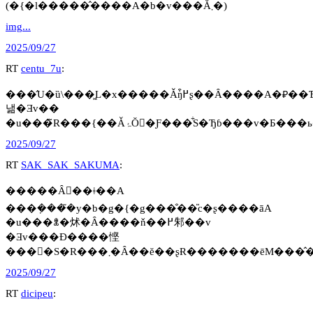
(�{�l�����̂����A�b�v���Ă܂�)
img...
2025/09/27
RT
centu_7u
:
���̛U�ȕ\���͖L�x�����Ǎŋ߂͒ʂ��Ȃ����A�₽��Ɓu���v�u�E�v�̕����𕚂���youtube�����g���ǂ��
낾�Ǝv��
2025/09/27
RT
SAK_SAK_SAKUMA
:
�����Ȃ񂾂��ǂ��A
���݂����̃y�b�g�{�g���̐��̎c�ʂ����āA
�u���ꂭ�炢�Ȃ����ň��߂邾��v
�Ǝv���Đ����悭
2025/09/27
RT
dicipeu
: