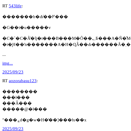
RT
543life
:
�������b�Ԃ̓��߂���
�Ԍ��t�u�����v
�t�
...
img...
2025/09/23
RT
aozorabasu123
:
��������
���ł���
���Â���
�����@�ł���
"���؏d�g�w�H�̓��]���ƕ��x
2025/09/23