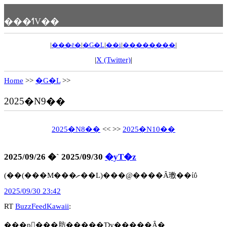
���ߗV��
|
���ē�
|
�G�L
|
��i
|
��������
|
|
X (Twitter)
|
Home
>>
�G�L
>>
2025�N9��
2025�N8��
<< >>
2025�N10��
2025/09/26 �` 2025/09/30
�yT�z
(��(���M���ށ��L)���@����Ȃ璷��ίΰ
2025/09/30 23:42
RT
BuzzFeedKawaii
:
���p�ُ��肪�����Ɗy�����Ȃ�