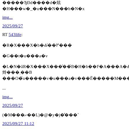
�����ЂƉԁ����d�炫
�H���w�_�u���N���b�N�x
img...
2025/09/27
RT
543life
:
�R�X���X�b�Ԃ̓��߂���
�Ԍ��t�u���a�v
�L�N�ȃR�X���X���̑��́B�H�ɓ��F�A���A�Ԃ
炩���܂��B
...
img...
2025/09/27
(�M���ށ��L)�@�y�j�̐���`
2025/09/27 11:12