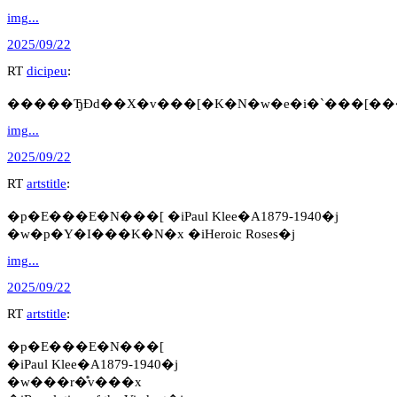
img...
2025/09/22
RT
dicipeu
:
�����ЂƉԁ��X�v���[�K�N�w�e�i�`���[��
img...
2025/09/22
RT
artstitle
:
�p�E���E�N���[ �iPaul Klee�A1879-1940�j
�w�p�Y�I���K�N�x �iHeroic Roses�j
img...
2025/09/22
RT
artstitle
:
�p�E���E�N���[
�iPaul Klee�A1879-1940�j
�w���r�̊v���x