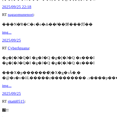
2025/09/25 22:18
RT
nagaomunenori
:
���N�̓R�C�c�̏o�Ԃ��ǂ̂��炢���邩��
img...
2025/09/25
RT
CyberIguana
:
�g�[�J�Q�I �g�J�Q �g�[�J�Q �z���I
�g�[�J�Q�I �g�J�Q �g�[�J�Q �z���I
���X�p�������̃|�X�g�ɂȂ�܂�
�@�s�v�ȍL�����z������
img...
2025/09/25
RT
ritatti0515
:
԰!!