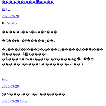
���l���ǂ���΂��܂���
img...
2025/09/28
RT
543life
:
�����Ƃ��b�Ԃ̓��߂���
�Ԍ��t�u�F�����ʗ��v
�q���Ȃ̈�N���B�ޗǎ���ɓn�����A�ؗ��i���
炠���j�ƌĂ΂�܂����B
�Ă���H�ɁA�{�̃g�T�J�Ɏ����Ԃ≩�̉Ԃ��炩
���܂��B�h���C�t�����[�̉ԍނɂ��B
...
img...
2025/09/28
(�M���ށ��L)�@���j�̐���`
2025/09/28 10:20