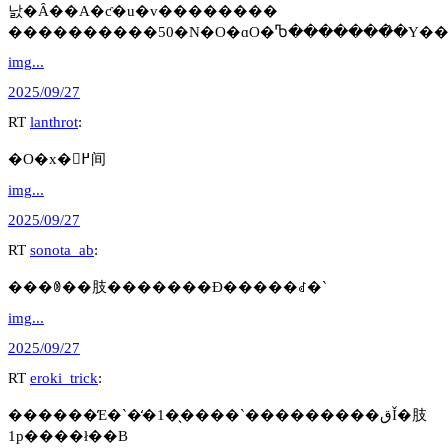
낤�Ȃ��A�ƈ�u�v��������
����������50�N�O�ɑO�Ⴊ�������̂�Y�
img...
2025/09/27
RT
lanthrot
:
�O�x�𖄂߂间
img...
2025/09/27
RT
sonota_ab
:
���ꂳ��肢�������Đ�����ꂽ�`
img...
2025/09/27
RT
eroki_trick
:
������̓E�`�̒�1�̖����`���������قǏ�肢
1p����ł��B