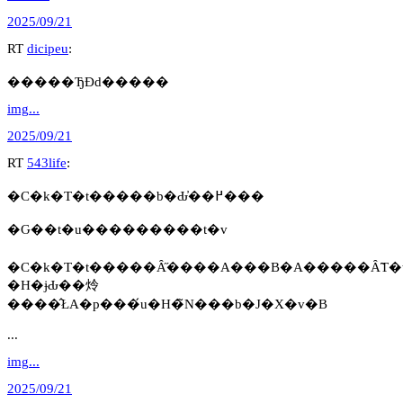
2025/09/21
RT
dicipeu
:
�����ЂƉԁ�����
img...
2025/09/21
RT
543life
:
�C�k�T�t�����b�Ԃ̓��߂���
�Ԍ��t�u���������t�v
�H�ɉԂ��炩
����̂ŁA�p���́u�H�̃N���b�J�X�v�B
...
img...
2025/09/21