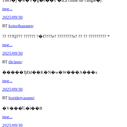
1985�j �w�V�g�̒ė��x �iLa chute de l'angle�j
img...
2025/09/30
RT
kotorihanaten
:
?? ???Q??? ?????? ?�f????e? ????????e? ?? ?? ????????? *
img...
2025/09/30
RT
dicipeu
:
�����ЂƉԁ��K�N�w�W���A���x
img...
2025/09/30
RT
horideiyasumi
:
�V���̊G�ł��B
img...
2025/09/30