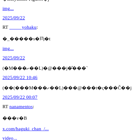
img...
2025/09/22
RT
_____yohaku
:
�_�����s�玙�t
img...
2025/09/22
(�M���ށ��L)�@���j�̐���`
2025/09/22 10:46
(��(���M���ށ��L)���@���t�ς���Č��j
2025/09/22 00:07
RT
nanamentos
:
���v�B
x.com/haguki_chan_/...
video...