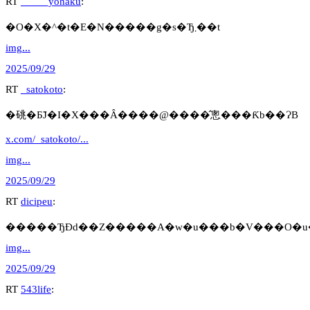
RT
_____yohaku
:
�O�X�^�t�E�N�����g�s�Ђ܂��t
img...
2025/09/29
RT
_satokoto
:
�䂪�Ƃ̃J�I�X���Ȃ����@����̂悤���Ƙb��ɁB
x.com/_satokoto/...
img...
2025/09/29
RT
dicipeu
:
�����ЂƉԁ��Z�����A�w�u���b�V���O�u
img...
2025/09/29
RT
543life
: