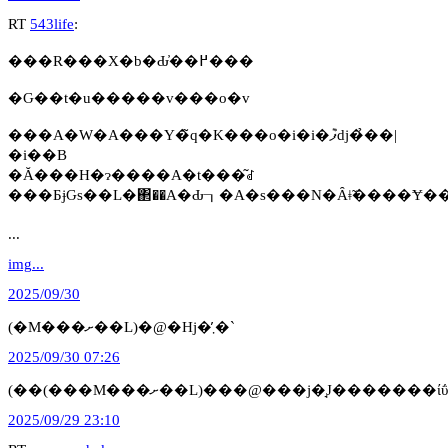
RT
543life
:
���R���X�b�Ԃ̓��߂���
�Ԍ��t�u�����v���o�v
���A�W�A���Y�̃q�K���o�i�i�ފ݉ԁj�̉��|
�i��B
�Ă���H�ɂ����A�t���͂ꂽ
...
img...
2025/09/30
(�M���ށ��L)�@�Ηj�̓܂�`
2025/09/30 07:26
(��(���M���ށ��L)���@���j�̘J�������ίΰ
2025/09/29 23:10