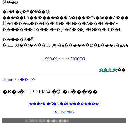
𗬂��B
�x�b�g�Ə�̊Ԃ̂��鑊
�����ŁA�����̏����́A�{���͏Ċx�ɓo��A��
邽�ߟ���ɍs���Ƃ̂��ƁB�[�H���A���򏬉��ňꏏ
�������O���[�v�ƍĉ�A�R�̘b�Ő���オ��B
�����A�㍂
�n13:30��(�W��13:00)�u����₩�M�B���v�ŋA
1999/09
<< >>
2000/09
��ɖ߂�
��
Home
>>
��i
>>
�R�s�L : 2000/04 �㍂�n�����
|
���ē�
|
�G�L
|
��i
|
��������
|
|
X (Twitter)
|
© 2009-2026 �z�q�[�b